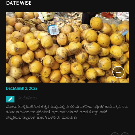
DATE WISE
DECEMBER 2, 2023
ಕೆಂದೆಳನೀರು
ಬೆಂಗಳೂರಿನಲ್ಲಿ ಹಿಂದಿಗಿಂತ ಹೆಚ್ಚಿನ ಸಂಖ್ಯೆಯಲ್ಲಿ ಈ ತಳಿಯ ಎಳನೀರು ಇತ್ತೀಚಿಗೆ ಕಾಣಿಸುತ್ತಿದೆ. ಇದು
ತಮಿಳುನಾಡಿನಿಂದ ಬರುತ್ತದೆಯಂತೆ. ಇದು ಕಾಯಿಯಾದರೆ ಅಥವ ಕೊಬ್ಬರಿ ಆದರೆ
ಚೆನ್ನಾಗಿರುವುದಿಲ್ಲವಂತೆ. ಹಾಗಾಗಿ ಎಳನೀರೇ ಮಾರಬೇಕು