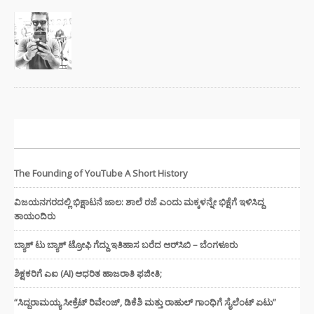
ಇತ್ತೀಚಿನ ಸುದ್ದಿಗಳು
The Founding of YouTube A Short History
ವಿಜಯನಗರದಲ್ಲಿ ಭಿಕ್ಷಾಟನೆ ಜಾಲ: ಶಾಲೆ ರಜೆ ಎಂದು ಮಕ್ಕಳನ್ನೇ ಭಿಕ್ಷೆಗೆ ಇಳಿಸಿದ್ದ
ತಾಯಂದಿರು
ಬ್ಯಾಕ್ ಟು ಬ್ಯಾಕ್ ಟ್ರೋಫಿ ಗೆದ್ದು ಇತಿಹಾಸ ಬರೆದ ಆರ್‌ಸಿಬಿ – ಬೆಂಗಳೂರು
ಶಿಕ್ಷಕರಿಗೆ ಎಐ (AI) ಆಧರಿತ ಹಾಜರಾತಿ ಫಜೀತಿ;
“ಸಿದ್ದರಾಮಯ್ಯ ಸೀಕ್ರೆಟ್ ರಿವೇಂಜ್‌, ಡಿಕೆಶಿ ಮತ್ತು ರಾಹುಲ್‌ ಗಾಂಧಿಗೆ ಸೈಲೆಂಟ್ ಏಟು”