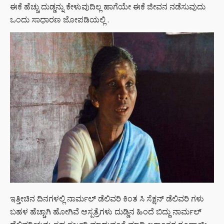
ಈಕೆ ಹೆಚ್ಚು ದುಡ್ಡನ್ನು ಕೇಳುವುದಿಲ್ಲ ಹಾಗೆಯೇ ಈಕೆ ಜೀವನ ನಡೆಸುವುದು
ಒಂದು ಸಾಧಾರಣ ಜೋಪಡಿಯಲ್ಲಿ .
ಇತ್ತೀಚಿನ ದಿನಗಳಲ್ಲಿ ನಾರ್ಮಲ್ ಡೆಲಿವರಿ ಕಿಂತ ಸಿ ಸೆಕ್ಷನ್ ಡೆಲಿವರಿ ಗಳು
ಬಹಳ ಹೆಚ್ಚಾಗಿ ಹೋಗಿವೆ ಆಸ್ಪತ್ರೆಗಳು ದುಡ್ಡಿನ ಹಿಂದೆ ಬಿದ್ದು ನಾರ್ಮಲ್