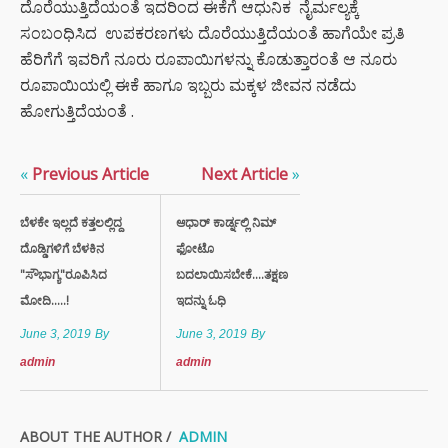
ದೊರೆಯುತ್ತಿದೆಯಂತೆ ಇದರಿಂದ ಈಕೆಗೆ ಆಧುನಿಕ ನೈರ್ಮಲ್ಯಕ್ಕೆ
ಸಂಬಂಧಿಸಿದ ಉಪಕರಣಗಳು ದೊರೆಯುತ್ತಿದೆಯಂತೆ ಹಾಗೆಯೇ ಪ್ರತಿ
ಹೆರಿಗೆಗೆ ಇವರಿಗೆ ನೂರು ರೂಪಾಯಿಗಳನ್ನು ಕೊಡುತ್ತಾರಂತೆ ಆ ನೂರು
ರೂಪಾಯಿಯಲ್ಲಿ ಈಕೆ ಹಾಗೂ ಇಬ್ಬರು ಮಕ್ಕಳ ಜೀವನ ನಡೆದು
ಹೋಗುತ್ತಿದೆಯಂತೆ .
«
Previous Article
Next Article
»
ಬೆಳಕೇ ಇಲ್ಲದೆ ಕತ್ತಲಲ್ಲಿದ್ದ
ಆಧಾರ್ ಕಾರ್ಡ್ನಲ್ಲಿ ನಿಮ್
ದೊಡ್ಡಿಗಳಿಗೆ ಬೆಳಕಿನ
ಫೋಟೊ
"ಸೌಭಾಗ್ಯ"ರೂಪಿಸಿದ
ಬದಲಾಯಿಸಬೇಕೆ....ತಕ್ಷಣ
ಮೋದಿ.....!
ಇದನ್ನು ಓಧಿ
June 3, 2019
By
June 3, 2019
By
admin
admin
ABOUT THE AUTHOR /
ADMIN