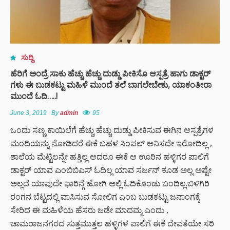
ಸುದ್ದಿ
ಹೆರಿಗೆ ಅಂದ್ರೆ ಸಾಕು ಹೆಚ್ಚು ಹೆಚ್ಚು ದುಡ್ಡು ಪೀಕಿಸೊ ಆಸ್ಪತ್ರೆ ಹಾಗು ಡಾಕ್ಟರ್
ಗಳು ಈ ಬುಡಕಟ್ಟು ಮಹಿಳೆ ಮುಂದೆ ತಲೆ ಬಾಗಲೇಬೇಕು, ಯಾಕಂತೀರಾ
ಮುಂದೆ ಓದಿ…..!
June 3, 2019
By
admin
95
ಒಂದು ಸಣ್ಣ ಕಾಯಿಲೆಗೆ ಹೆಚ್ಚು ಹೆಚ್ಚು ದುಡ್ಡು ಪೀಕಿಸುವ ಈಗಿನ ಆಸ್ಪತ್ರೆಗಳ
ಮಂದಿಯನ್ನು ನೋಡಿದರೆ ಈಕೆ ಬಹಳ ಸಿಂಪಲ್ ಅನಿಸದೇ ಇರೋದಿಲ್ಲ ,
ಶಾಲೆಯ ಮೆಟ್ಟಿಲನ್ನೇ ಹತ್ತಿಲ್ಲ ಆದರೂ ಈಕೆ ಆ ಊರಿನ ಹಳ್ಳಿಗರ ಪಾಲಿಗೆ
ಡಾಕ್ಟರ್ ಯಾವ ಎಂಬಿಬಿಎಸ್ ಓದಿಲ್ಲ ಯಾವ ಸರ್ಜನ್ ಕೂಡ ಅಲ್ಲ ಅಷ್ಟೇ
ಅಲ್ಲದೆ ಯಾವುದೇ ಫಾರಿನ್ಗೆ ಹೋಗಿ ಅಲ್ಲಿ ಓದಿಕೊಂಡು ಬಂದಿಲ್ಲ.ಬಿಳಿಗಿರಿ
ರಂಗನ ಬೆಟ್ಟದಲ್ಲಿ ವಾಸಿಸುವ ಸೋಲಿಗ ಎಂಬ ಬುಡಕಟ್ಟು ಜನಾಂಗಕ್ಕೆ
ಸೇರಿದ ಈ ಮಹಿಳೆಯ ಹೆಸರು ಜಡೇ ಮಾದಮ್ಮ ಎಂದು ,
ಚಾಮರಾಜನಗರದ ಸುತ್ತಮುತ್ತಲ ಹಳ್ಳಿಗಳ ಪಾಲಿಗೆ ಈಕೆ ದೇವತೆಯೇ ಸರಿ