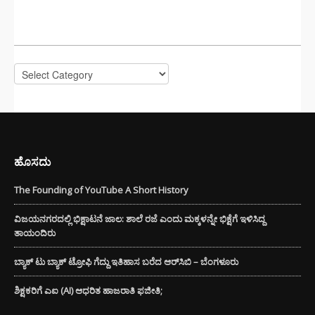
CATEGORIES
Categories
ಹೊಸದು
The Founding of YouTube A Short History
ವಿಜಯನಗರದಲ್ಲಿ ಭಿಕ್ಷಾಟನೆ ಜಾಲ: ಶಾಲೆ ರಜೆ ಎಂದು ಮಕ್ಕಳನ್ನೇ ಭಿಕ್ಷೆಗೆ ಇಳಿಸಿದ್ದ
ತಾಯಂದಿರು
ಬ್ಯಾಕ್ ಟು ಬ್ಯಾಕ್ ಟ್ರೋಫಿ ಗೆದ್ದು ಇತಿಹಾಸ ಬರೆದ ಆರ್‌ಸಿಬಿ – ಬೆಂಗಳೂರು
ಶಿಕ್ಷಕರಿಗೆ ಎಐ (AI) ಆಧರಿತ ಹಾಜರಾತಿ ಫಜೀತಿ;