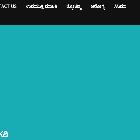
ACT US
ಉಪಯುಕ್ತ ಮಾಹಿತಿ
ಜ್ಯೋತಿಷ್ಯ
ಆರೋಗ್ಯ
ಸಿನಿಮಾ
ka