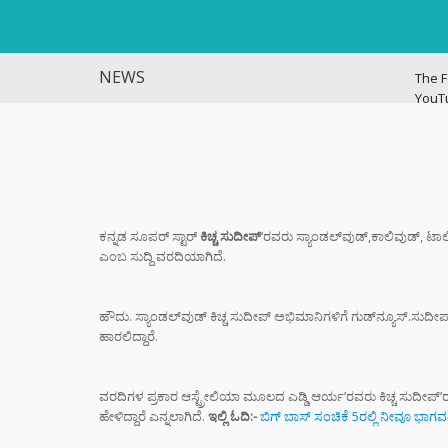
NEWS
The F
YouT
Histo
ವಿಜಯ
ಭಿಕ್ಷಾ
ಎಂದು ಮ
ಇಳಿಸಿ
ಕನ್ನಡ ಸೂಪರ್ ಸ್ಟಾರ್
ಕಿಚ್ಚ ಸುದೀಪ್
‘ರವರು ಸ್ಯಾಂಡಲ್‍ವುಡ್,ಕಾಲಿವುಡ್, ಟಾಲಿ
ಎಂಬ ಸುದ್ದಿ ವರದಿಯಾಗಿದೆ.
ಬ್ಯಾಕ್
ಗೆದ್ದು
ಹೌದು. ಸ್ಯಾಂಡಲ್‍ವುಡ್ ಕಿಚ್ಚ ಸುದೀಪ್ ಅಭಿಮಾನಿಗಳಿಗೆ ಗುಡ್‍ನ್ಯೂಸ್.ಸುದೀ
ಆರ್‌ಸ
ಹಾರಲಿದ್ದಾರೆ.
ಶಿಕ್ಷಕರ
ಆಧರಿತ
ವರದಿಗಳ ಪ್ರಕಾರ ಆಸ್ಟ್ರೇಲಿಯಾ ಮೂಲದ ಎಡ್ಡಿ ಆರ್ಯ’ರವರು ಕಿಚ್ಚ ಸುದೀಪ್’ರ
ಫಜೀತಿ
ಹೇಳಿದ್ದಾರೆ ಎನ್ನಲಾಗಿದೆ.
ಇಲ್ಲಿ ಓದಿ:-
ಬಿಗ್ ಬಾಸ್ ಸಂಚಿಕೆ 5ರಲ್ಲಿ ನೀವೂ ಭಾ