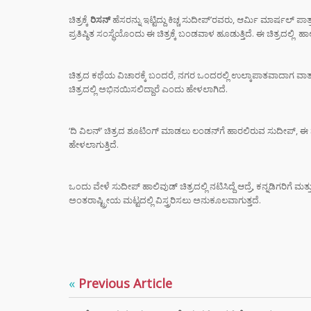
“ಸಿದ್ದ
ಚಿತ್ರಕ್ಕೆ
ರಿಸನ್
ಹೆಸರನ್ನು ಇಟ್ಟಿದ್ದು ಕಿಚ್ಚ ಸುದೀಪ್’ರವರು, ಆರ್ಮಿ ಮಾರ್ಷಲ್ ಪ
ರಿವೇಂಜ
ಪ್ರತಿಷ್ಠಿತ ಸಂಸ್ಥೆಯೊಂದು ಈ ಚಿತ್ರಕ್ಕೆ ಬಂಡವಾಳ ಹೂಡುತ್ತಿದೆ. ಈ ಚಿತ್ರದಲ್ಲಿ
ರಾಹುಲ್
ಸೈಲೆಂ
ಚಿತ್ರದ ಕಥೆಯ ವಿಚಾರಕ್ಕೆ ಬಂದರೆ, ನಗರ ಒಂದರಲ್ಲಿ ಉಲ್ಕಾಪಾತವಾದಾಗ ವಾತ
ಮುಖ್ಯ
ಚಿತ್ರದಲ್ಲಿ ಅಭಿನಯಿಸಲಿದ್ದಾರೆ ಎಂದು ಹೇಳಲಾಗಿದೆ.
ಸಿದ್ದ
ರಾಜೀ
ಡಿಕೆ 
‘ದಿ ವಿಲನ್’ ಚಿತ್ರದ ಶೂಟಿಂಗ್ ಮಾಡಲು ಲಂಡನ್‍ಗೆ ಹಾರಲಿರುವ ಸುದೀಪ್, ಈ ಶ
ಮುಂದ
ಹೇಳಲಾಗುತ್ತಿದೆ.
ಸ್ಟೈಲ್
ಒಂದು ವೇಳೆ ಸುದೀಪ್ ಹಾಲಿವುಡ್ ಚಿತ್ರದಲ್ಲಿ ನಟಿಸಿದ್ದೆ ಆದ್ರೆ, ಕನ್ನಡಿಗರಿಗೆ ಮತ್ತ
ಬೆಲೆಯ 
ಅಂತರಾಷ್ಟ್ರೀಯ ಮಟ್ಟದಲ್ಲಿ ವಿಸ್ತ್ರರಿಸಲು ಅನುಕೂಲವಾಗುತ್ತದೆ.
ಧರಿಸು
ಈ ಅಪ
ತಿಳಿಯ
DIGI
SCAM :
«
Previous Article
ಖಾತೆಯಲ್
ಕೋಟಿ