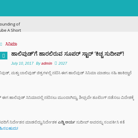
ounding of
ube A Short
ry
ಸಿನಿಮಾ
ನಗರದಲ್ಲಿ
ಹಾಲಿವುಡ್’ಗೆ ಹಾರಲಿರುವ ಸೂಪರ್ ಸ್ಟಾರ್ ‘ಕಿಚ್ಚ ಸುದೀಪ್’!
ಟನೆ ಜಾಲ: ಶಾಲೆ ರಜೆ
ಕ್ಕಳನ್ನೇ ಭಿಕ್ಷೆಗೆ
July 10, 2017
By
admin
2027
ದ್ದ ತಾಯಂದಿರು
ವುಡ್, ಮತ್ತು ಬಾಲಿವುಡ್ ಚಿತ್ರಗಳಲ್ಲಿ ನಟಿಸಿ ಈಗ ಹಾಲಿವುಡ್ ಸಿನಿಮಾ ಮಾಡಲು ಸಹಿ ಹಾಕಿದ್ದಾರೆ
 ಟು ಬ್ಯಾಕ್ ಟ್ರೋಫಿ
 ಇತಿಹಾಸ ಬರೆದ
ಪ್ ಈಗ ಹಾಲಿವುಡ್ ಸಿನಿಮಾದಲ್ಲಿ ನಟಿಸಲು ಮುಂದಾಗಿದ್ದು, ಶೀಘ್ರವೇ ಶೂಟಿಂಗ್ ನಡೆಸಲು ವಿದೇಶಕ್ಕೆ
ಿಬಿ – ಬೆಂಗಳೂರು
ಿಗೆ ಎಐ (AI)
 ಹಾಜರಾತಿ
ವರಿಗೆ ನಿರ್ದೇಶನ ಮಾಡಲಿದ್ದು,ನಿರ್ದೇಶಕ
ಎಡ್ಡಿ ಆರ್ಯ
ಸುದೀಪ್ ಅವರನ್ನು ಸಂಪರ್ಕಿಸಿ ಕತೆ
;
ಗವಹಿಸಬಹುದು!