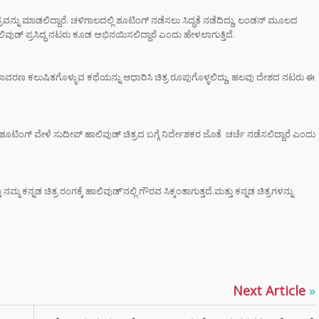
ರಾಮಯ್ಯ ಸೀಕ್ರೆಟ್
ಾತ್ರವನ್ನು ಮಾಡಲಿದ್ದಾರೆ. ಚಳಿಗಾಲದಲ್ಲಿ ಶೂಟಿಂಗ್ ನಡೆಸಲು ಸಿದ್ಧತೆ ನಡೆದಿದ್ದು, ಲಂಡನ್ ಮೂಲದ
್‌, ಡಿಕೆಶಿ ಮತ್ತು
 ಹಾಲಿವುಡ್ ಪ್ರಸಿದ್ಧ ನಟರು ಕೂಡ ಅಭಿನಯಿಸಲಿದ್ದಾರೆ ಎಂದು ಹೇಳಲಾಗುತ್ತಿದೆ.
‌ ಗಾಂಧಿಗೆ
ಟ್ ಏಟು”
ಾವರಣ ಕಲುಷಿತಗೊಳ್ಳುವ ಕಥೆಯನ್ನು ಆಧಾರಿಸಿ ಚಿತ್ರ ರೂಪುಗೊಳ್ಳಲಿದ್ದು, ಹಲವು ದೇಶದ ನಟರು ಈ
ಮಂತ್ರಿ
ರಾಮಯ್ಯ ಅವರು
ನಾಮೆ ಘೋಷಣೆ –
ಶಿವಕುಮಾರ್
ೂಟಿಂಗ್ ವೇಳೆ ಸುದೀಪ್ ಹಾಲಿವುಡ್ ಚಿತ್ರದ ಬಗ್ಗೆ ನಿರ್ದೇಶಕರ ಜೊತೆ ಚರ್ಚೆ ನಡೆಸಲಿದ್ದಾರೆ ಎಂದು
ಿನ ಸಿಎಂ?
‌ಗಾಗಿ ಕಡಿಮೆ
ು ನಮ್ಮ ಕನ್ನಡ ಚಿತ್ರ ರಂಗಕ್ಕೆ ಹಾಲಿವುಡ್’ನಲ್ಲಿ ಗೌರವ ಸಿಕ್ಕಂತಾಗುತ್ತದೆ.ಮತ್ತು ಕನ್ನಡ ಚಿತ್ರಗಳನ್ನು
ಸನ್‌ಗ್ಲಾಸ್
ತ್ತೀರಾ? ಹಾಗಾದರೆ
ಾಯಗಳ ಬಗ್ಗೆ
ಲೇಬೇಕು!
TAL ARREST
 ವೃದ್ಧೆ ಆಸ್ತಿ ಮಾರಿ
Next Article
»
ಲಿಟ್ಟಿದ್ದ 24
 ರೂ ಲೂಟಿ