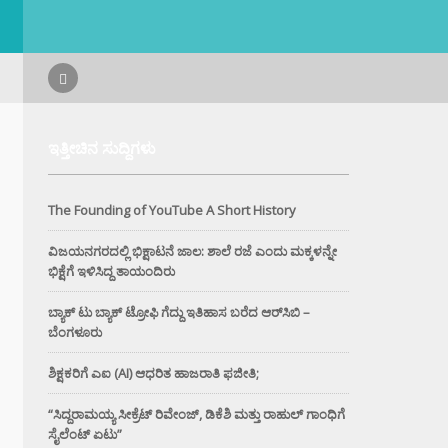
ಇತ್ತೀಚಿನ ಸುದ್ದಿಗಳು
The Founding of YouTube A Short History
ವಿಜಯನಗರದಲ್ಲಿ ಭಿಕ್ಷಾಟನೆ ಜಾಲ: ಶಾಲೆ ರಜೆ ಎಂದು ಮಕ್ಕಳನ್ನೇ
ಭಿಕ್ಷೆಗೆ ಇಳಿಸಿದ್ದ ತಾಯಂದಿರು
ಬ್ಯಾಕ್ ಟು ಬ್ಯಾಕ್ ಟ್ರೋಫಿ ಗೆದ್ದು ಇತಿಹಾಸ ಬರೆದ ಆರ್‌ಸಿಬಿ –
ಬೆಂಗಳೂರು
ಶಿಕ್ಷಕರಿಗೆ ಎಐ (AI) ಆಧರಿತ ಹಾಜರಾತಿ ಫಜೀತಿ;
“ಸಿದ್ದರಾಮಯ್ಯ ಸೀಕ್ರೆಟ್ ರಿವೇಂಜ್‌, ಡಿಕೆಶಿ ಮತ್ತು ರಾಹುಲ್‌ ಗಾಂಧಿಗೆ
ಸೈಲೆಂಟ್ ಏಟು”