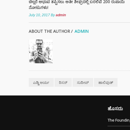
ಚಿಲ್ಲರೆ ಅಭಾವ ತಪ್ಪಿಸಲು ಅತೀ ಶೀಘ್ರದಲ್ಲಿ ಬರಲಿವೆ 200 ರುಪಾಯಿ
ನೋಟುಗಳು!
ಭಾರತದಲ
July 10, 2017
By
admin
ಬೇಡಿಕ
ಬಿದ್ದಿದೆ.
ABOUT THE AUTHOR /
ADMIN
ಸಿಲ್ಕಿ 
ಕೂದಲಿ
ಹೇರ್ ಕ
ಪ್ರಯತ್ನ
ಎಡ್ಡಿ ಆರ್ಯ
ರಿಸನ್
ಸುದೀಪ್
ಹಾಲಿವುಡ್
ಹೊಸದು
The Founding