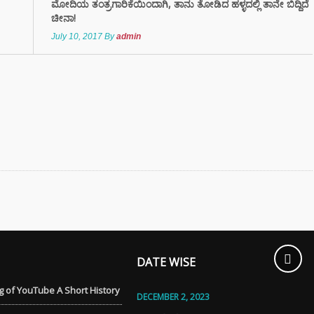
ಮೋದಿಯ ತಂತ್ರಗಾರಿಕೆಯಿಂದಾಗಿ, ತಾನು ತೋಡಿದ ಹಳ್ಳದಲ್ಲಿ ತಾನೇ ಬಿದ್ದಿದೆ
ಚೀನಾ!
್ಲಿ ಚಿನ್ನದ
July 10, 2017
By
admin
ೆಗೆ ದೊಡ್ಡ ಹೊಡೆತ
ಮತ್ತು ಶೈನಿಂಗ್
ಗೆ ಬೀಟ್ರೂಟ್‌ನ ಈ
ೇರ್ ಟಿಪ್ಸ್
ಿಸಿ
DATE WISE
 of YouTube A Short History
DECEMBER 2, 2023