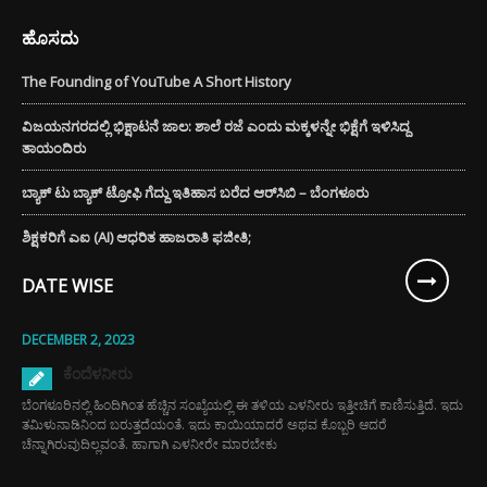
ಹೊಸದು
The Founding of YouTube A Short History
ವಿಜಯನಗರದಲ್ಲಿ ಭಿಕ್ಷಾಟನೆ ಜಾಲ: ಶಾಲೆ ರಜೆ ಎಂದು ಮಕ್ಕಳನ್ನೇ ಭಿಕ್ಷೆಗೆ ಇಳಿಸಿದ್ದ
ತಾಯಂದಿರು
ಬ್ಯಾಕ್ ಟು ಬ್ಯಾಕ್ ಟ್ರೋಫಿ ಗೆದ್ದು ಇತಿಹಾಸ ಬರೆದ ಆರ್‌ಸಿಬಿ – ಬೆಂಗಳೂರು
ಶಿಕ್ಷಕರಿಗೆ ಎಐ (AI) ಆಧರಿತ ಹಾಜರಾತಿ ಫಜೀತಿ;
DATE WISE
DECEMBER 2, 2023
ಕೆಂದೆಳನೀರು
ಬೆಂಗಳೂರಿನಲ್ಲಿ ಹಿಂದಿಗಿಂತ ಹೆಚ್ಚಿನ ಸಂಖ್ಯೆಯಲ್ಲಿ ಈ ತಳಿಯ ಎಳನೀರು ಇತ್ತೀಚಿಗೆ ಕಾಣಿಸುತ್ತಿದೆ. ಇದು
ತಮಿಳುನಾಡಿನಿಂದ ಬರುತ್ತದೆಯಂತೆ. ಇದು ಕಾಯಿಯಾದರೆ ಅಥವ ಕೊಬ್ಬರಿ ಆದರೆ
ಚೆನ್ನಾಗಿರುವುದಿಲ್ಲವಂತೆ. ಹಾಗಾಗಿ ಎಳನೀರೇ ಮಾರಬೇಕು