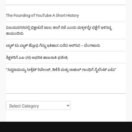
The Founding of YouTube A Short History
ವಿಜಯನಗರದಲ್ಲಿ ಭಿಕ್ಷಾಟನೆ ಜಾಲ: ಶಾಲೆ ರಜೆ ಎಂದು ಮಕ್ಕಳನ್ನೇ ಭಿಕ್ಷೆಗೆ ಇಳಿಸಿದ್ದ
ತಾಯಂದಿರು
ಬ್ಯಾಕ್ ಟು ಬ್ಯಾಕ್ ಟ್ರೋಫಿ ಗೆದ್ದು ಇತಿಹಾಸ ಬರೆದ ಆರ್‌ಸಿಬಿ – ಬೆಂಗಳೂರು
ಶಿಕ್ಷಕರಿಗೆ ಎಐ (AI) ಆಧರಿತ ಹಾಜರಾತಿ ಫಜೀತಿ;
“ಸಿದ್ದರಾಮಯ್ಯ ಸೀಕ್ರೆಟ್ ರಿವೇಂಜ್‌, ಡಿಕೆಶಿ ಮತ್ತು ರಾಹುಲ್‌ ಗಾಂಧಿಗೆ ಸೈಲೆಂಟ್ ಏಟು”
CATEGORIES
Categories