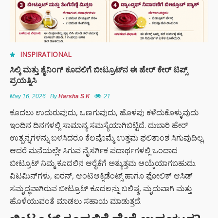
INSPIRATIONAL
ಸಿಲ್ಕಿ ಮತ್ತು ಶೈನಿಂಗ್ ಕೂದಲಿಗೆ ಬೀಟ್ರೂಟ್‌ನ ಈ ಹೇರ್ ಕೇರ್ ಟಿಪ್ಸ್
ಪ್ರಯತ್ನಿಸಿ
May 16, 2026
By
Harsha S K
21
ಕೂದಲು ಉದುರುವುದು, ಒಣಗುವುದು, ಹೊಳಪು ಕಳೆದುಕೊಳ್ಳುವುದು
ಇಂದಿನ ದಿನಗಳಲ್ಲಿ ಸಾಮಾನ್ಯ ಸಮಸ್ಯೆಯಾಗಿಬಿಟ್ಟಿದೆ. ದುಬಾರಿ ಹೇರ್
ಉತ್ಪನ್ನಗಳನ್ನು ಬಳಸಿದರೂ ಕೆಲವೊಮ್ಮೆ ಉತ್ತಮ ಫಲಿತಾಂಶ ಸಿಗುವುದಿಲ್ಲ.
ಆದರೆ ಮನೆಯಲ್ಲೇ ಸಿಗುವ ನೈಸರ್ಗಿಕ ಪದಾರ್ಥಗಳಲ್ಲಿ ಒಂದಾದ
ಬೀಟ್ರೂಟ್‌ ನಿಮ್ಮ ಕೂದಲಿನ ಆರೈಕೆಗೆ ಅತ್ಯುತ್ತಮ ಆಯ್ಕೆಯಾಗಬಹುದು.
ವಿಟಮಿನ್‌ಗಳು, ಐರನ್‌, ಆಂಟಿಆಕ್ಸಿಡೆಂಟ್ಸ್‌ ಹಾಗೂ ಫೋಲಿಕ್ ಆಸಿಡ್‌
ಸಮೃದ್ಧವಾಗಿರುವ ಬೀಟ್ರೂಟ್‌ ಕೂದಲನ್ನು ಬಲಿಷ್ಠ, ಮೃದುವಾಗಿ ಮತ್ತು
ಹೊಳೆಯುವಂತೆ ಮಾಡಲು ಸಹಾಯ ಮಾಡುತ್ತದೆ.