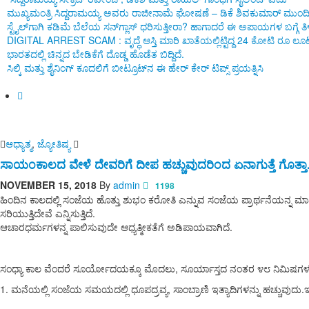
ಮುಖ್ಯಮಂತ್ರಿ ಸಿದ್ದರಾಮಯ್ಯ ಅವರು ರಾಜೀನಾಮೆ ಘೋಷಣೆ – ಡಿಕೆ ಶಿವಕುಮಾರ್ ಮುಂದ
ಸ್ಟೈಲ್‌ಗಾಗಿ ಕಡಿಮೆ ಬೆಲೆಯ ಸನ್‌ಗ್ಲಾಸ್ ಧರಿಸುತ್ತೀರಾ? ಹಾಗಾದರೆ ಈ ಅಪಾಯಗಳ ಬಗ್ಗೆ
DIGITAL ARREST SCAM : ವೃದ್ಧೆ ಆಸ್ತಿ ಮಾರಿ ಖಾತೆಯಲ್ಲಿಟ್ಟಿದ್ದ 24 ಕೋಟಿ ರೂ ಲೂಟ
ಭಾರತದಲ್ಲಿ ಚಿನ್ನದ ಬೇಡಿಕೆಗೆ ದೊಡ್ಡ ಹೊಡೆತ ಬಿದ್ದಿದೆ.
ಸಿಲ್ಕಿ ಮತ್ತು ಶೈನಿಂಗ್ ಕೂದಲಿಗೆ ಬೀಟ್ರೂಟ್‌ನ ಈ ಹೇರ್ ಕೇರ್ ಟಿಪ್ಸ್ ಪ್ರಯತ್ನಿಸಿ
ಆಧ್ಯಾತ್ಮ
,
ಜ್ಯೋತಿಷ್ಯ
ಸಾಯಂಕಾಲದ ವೇಳೆ ದೇವರಿಗೆ ದೀಪ ಹಚ್ಚುವುದರಿಂದ ಏನಾಗುತ್ತೆ ಗೊತ್ತಾ.
NOVEMBER 15, 2018
By
admin
1198
ಹಿಂದಿನ ಕಾಲದಲ್ಲಿ ಸಂಜೆಯ ಹೊತ್ತು ಶುಭಂ ಕರೋತಿ ಎನ್ನುವ ಸಂಜೆಯ ಪ್ರಾರ್ಥನೆಯನ್ನ ಮಾಡ
ಸರಿಯುತ್ತಿದೇವೆ ಎನ್ನಿಸುತ್ತಿದೆ.
ಆಚಾರಧರ್ಮಗಳನ್ನ ಪಾಲಿಸುವುದೇ ಆಧ್ಯತ್ಮೀಕತೆಗೆ ಅಡಿಪಾಯವಾಗಿದೆ.
ಸಂಧ್ಯಾ ಕಾಲ ವೆಂದರೆ ಸೂರ್ಯೋದಯಕ್ಕೂ ಮೊದಲು, ಸೂರ್ಯಾಸ್ತದ ನಂತರ ೪೮ ನಿಮಿಷಗ
1. ಮನೆಯಲ್ಲಿ ಸಂಜೆಯ ಸಮಯದಲ್ಲಿ ಧೂಪದ್ರವ್ಯ, ಸಾಂಬ್ರಾಣಿ ಇತ್ಯಾದಿಗಳನ್ನು ಹಚ್ಚುವುದ