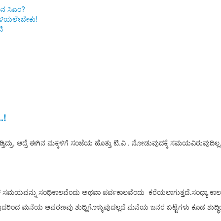
ಿನ ಸಿಎಂ?
 ತಿಳಿಯಲೇಬೇಕು!
ಿ
.!
್ತಿದ್ರು, ಆದ್ರೆ ಈಗಿನ ಮಕ್ಕಳಿಗೆ ಸಂಜೆಯ ಹೊತ್ತು ಟಿ.ವಿ . ನೋಡುವುದಕ್ಕೆ ಸಮಯವಿರುವು
ಳ ಸಮಯವನ್ನು ಸಂಧಿಕಾಲವೆಂದು ಅಥವಾ ಪರ್ವಕಾಲವೆಂದು ಕರೆಯಲಾಗುತ್ತದೆ.ಸಂಧ್ಯಾ ಕ
ು.ಇದರಿಂದ ಮನೆಯ ಆವರಣವು ಶುಧ್ಹಿಗೊಳ್ಳುವುದಲ್ಲದೆ ಮನೆಯ ಜನರ ಬಟ್ಟೆಗಳು ಕೂಡ ಶುದ್ಧಿಯ