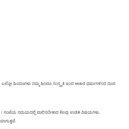
ದಿಲ್ಲ. ಎಲ್ಲೋ ಹಿಂದೂಗಳು ನಮ್ಮ ಹಿಂದೂ ಸಂಸ್ಕೃತಿ ಇಂದ ಆಚಾರ ಧರ್ಮಗಳಿಂದ ದೂರ
ಾಲ / ಸಂಜೆಯ ಸಮಯದಲ್ಲಿ ಪಾಲಿಸಬೇಕಾದ ಕೆಲವು ಉಚಿತ ವಿಷಯಗಳು.
ಾಗುತ್ತವೆ.