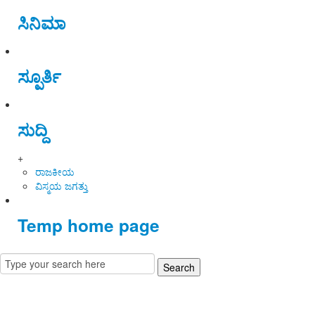
ಸಿನಿಮಾ
ಸ್ಪೂರ್ತಿ
ಸುದ್ದಿ
+
ರಾಜಕೀಯ
ವಿಸ್ಮಯ ಜಗತ್ತು
Temp home page