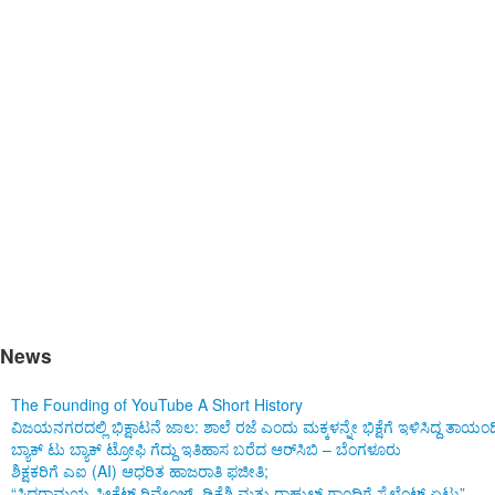
Good morning Karnataka
News
The Founding of YouTube A Short History
ವಿಜಯನಗರದಲ್ಲಿ ಭಿಕ್ಷಾಟನೆ ಜಾಲ: ಶಾಲೆ ರಜೆ ಎಂದು ಮಕ್ಕಳನ್ನೇ ಭಿಕ್ಷೆಗೆ ಇಳಿಸಿದ್ದ ತಾಯಂ
ಬ್ಯಾಕ್ ಟು ಬ್ಯಾಕ್ ಟ್ರೋಫಿ ಗೆದ್ದು ಇತಿಹಾಸ ಬರೆದ ಆರ್‌ಸಿಬಿ – ಬೆಂಗಳೂರು
ಶಿಕ್ಷಕರಿಗೆ ಎಐ (AI) ಆಧರಿತ ಹಾಜರಾತಿ ಫಜೀತಿ;
“ಸಿದ್ದರಾಮಯ್ಯ ಸೀಕ್ರೆಟ್ ರಿವೇಂಜ್‌, ಡಿಕೆಶಿ ಮತ್ತು ರಾಹುಲ್‌ ಗಾಂಧಿಗೆ ಸೈಲೆಂಟ್ ಏಟು”