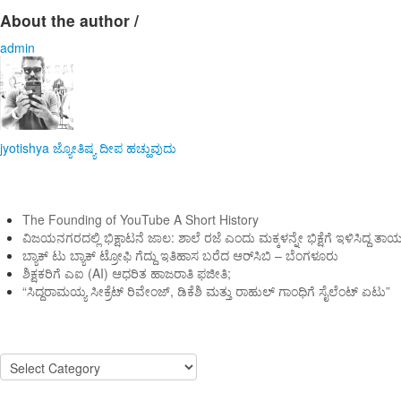
About the author /
admin
jyotishya
ಜ್ಯೋತಿಷ್ಯ
ದೀಪ ಹಚ್ಹುವುದು
ಇತ್ತೀಚಿನ ಸುದ್ದಿಗಳು
The Founding of YouTube A Short History
ವಿಜಯನಗರದಲ್ಲಿ ಭಿಕ್ಷಾಟನೆ ಜಾಲ: ಶಾಲೆ ರಜೆ ಎಂದು ಮಕ್ಕಳನ್ನೇ ಭಿಕ್ಷೆಗೆ ಇಳಿಸಿದ್ದ ತಾ
ಬ್ಯಾಕ್ ಟು ಬ್ಯಾಕ್ ಟ್ರೋಫಿ ಗೆದ್ದು ಇತಿಹಾಸ ಬರೆದ ಆರ್‌ಸಿಬಿ – ಬೆಂಗಳೂರು
ಶಿಕ್ಷಕರಿಗೆ ಎಐ (AI) ಆಧರಿತ ಹಾಜರಾತಿ ಫಜೀತಿ;
“ಸಿದ್ದರಾಮಯ್ಯ ಸೀಕ್ರೆಟ್ ರಿವೇಂಜ್‌, ಡಿಕೆಶಿ ಮತ್ತು ರಾಹುಲ್‌ ಗಾಂಧಿಗೆ ಸೈಲೆಂಟ್ ಏಟು”
Categories
Categories