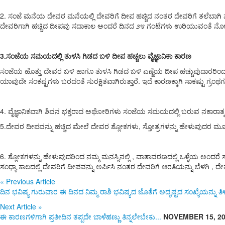
2. ಸಂಜೆ ಮನೆಯ ದೇವರ ಮನೆಯಲ್ಲಿ ದೇವರಿಗೆ ದೀಪ ಹಚ್ಚಿದ ನಂತರ ದೇವರಿಗೆ ತಲೆಬಾಗಿ 
ದೇವರಿಗಾಗಿ ಹಚ್ಚಿದ ದೀಪವು ಸದಾಕಾಲ ಅಂದರೆ ದಿನದ ೨೪ ಗಂಟೆಗಳು ಉರಿಯುವಂತೆ ನೋಡಿಕೊಳ್
3.ಸಂಜೆಯ ಸಮಯದಲ್ಲಿ ತುಳಸಿ ಗಿಡದ ಬಳಿ ದೀಪ ಹಚ್ಚಲು ವೈಜ್ಞಾನಿಕಾ ಕಾರಣ
ಸಂಜೆಯ ಹೊತ್ತು ದೇವರ ಬಳಿ ಹಾಗೂ ತುಳಸಿ ಗಿಡದ ಬಳಿ ಎಣ್ಣೆಯ ದೀಪ ಹಚ್ಚುವುದಾರರಿಂದ 
ಯಾವುದೇ ಸಂಕಷ್ಟಗಳು ಬರದಂತೆ ಸುರಕ್ಷಿತವಾಗಿರುತ್ತಾರೆ. ಇದೆ ಕಾರಣಕ್ಕಾಗಿ ಸಾಕಷ್ಟು ಗ
4. ವೈಜ್ಞಾನಿಕವಾಗಿ ಶಿವನ ಭಕ್ತರಾದ ಅಘೋರಿಗಳು ಸಂಜೆಯ ಸಮಯದಲ್ಲಿ ಬರುವ ನಕಾರಾತ್ಮ
5.ದೇವರ ದೀಪವನ್ನು ಹಚ್ಚಿದ ಮೇಲೆ ದೇವರ ಶ್ಲೋಕಗಳು, ಸ್ತೋತ್ರಗಳನ್ನು ಹೇಳುವುದರ ಮೂ
6. ಶ್ಲೋಕಗಳನ್ನು ಹೇಳುವುದರಿಂದ ನಮ್ಮ ಮನಸ್ಸಿನಲ್ಲಿ , ವಾತಾವರಣದಲ್ಲಿ ಒಳ್ಳೆಯ ಅಂದರೆ ಸ
ಸಂಧ್ಯಾ ಕಾಲದಲ್ಲಿ ದೇವರಿಗೆ ದೀಪವನ್ನು ಅರ್ಪಿಸಿ ನಂತರ ದೇವರಿಗೆ ಆರತಿಯನ್ನು ಬೆಳಗಿ , 
«
Previous Article
ದಿನ ಭವಿಷ್ಯ ಗುರುವಾರ ಈ ದಿನದ ನಿಮ್ಮ ರಾಶಿ ಭವಿಷ್ಯದ ಜೊತೆಗೆ ಅದೃಷ್ಟದ ಸಂಖ್ಯೆಯನ್ನು ತಿಳ
Next Article
»
ಈ ಕಾರಣಗಳಿಗಾಗಿ ಪ್ರತೀದಿನ ತಪ್ಪದೇ ಬಾಳೆಹಣ್ಣು ತಿನ್ನಲೇಬೇಕು...
NOVEMBER 15, 2