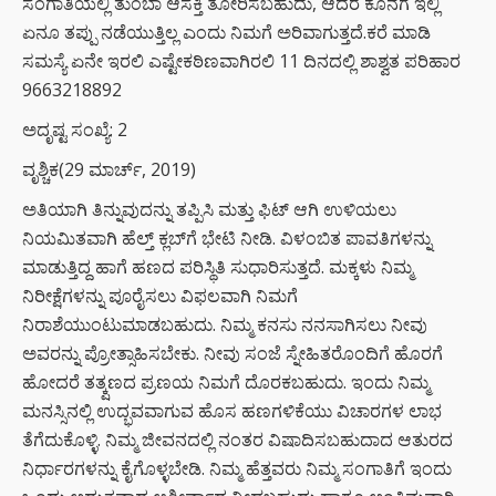
ಸಂಗಾತಿಯಲ್ಲಿ ತುಂಬಾ ಆಸಕ್ತಿ ತೋರಿಸಬಹುದು, ಆದರೆ ಕೊನೆಗೆ ಇಲ್ಲಿ
ಏನೂ ತಪ್ಪು ನಡೆಯುತ್ತಿಲ್ಲ ಎಂದು ನಿಮಗೆ ಅರಿವಾಗುತ್ತದೆ.ಕರೆ ಮಾಡಿ
ಸಮಸ್ಯೆ ಏನೇ ಇರಲಿ ಎಷ್ಟೇಕಠಿಣವಾಗಿರಲಿ 11 ದಿನದಲ್ಲಿ ಶಾಶ್ವತ ಪರಿಹಾರ
9663218892
ಅದೃಷ್ಟ ಸಂಖ್ಯೆ: 2
ವೃಶ್ಚಿಕ(29 ಮಾರ್ಚ್, 2019)
ಅತಿಯಾಗಿ ತಿನ್ನುವುದನ್ನು ತಪ್ಪಿಸಿ ಮತ್ತು ಫಿಟ್ ಆಗಿ ಉಳಿಯಲು
ನಿಯಮಿತವಾಗಿ ಹೆಲ್ತ್ ಕ್ಲಬ್‌ಗೆ ಭೇಟಿ ನೀಡಿ. ವಿಳಂಬಿತ ಪಾವತಿಗಳನ್ನು
ಮಾಡುತ್ತಿದ್ದ ಹಾಗೆ ಹಣದ ಪರಿಸ್ಥಿತಿ ಸುಧಾರಿಸುತ್ತದೆ. ಮಕ್ಕಳು ನಿಮ್ಮ
ನಿರೀಕ್ಷೆಗಳನ್ನು ಪೂರೈಸಲು ವಿಫಲವಾಗಿ ನಿಮಗೆ
ನಿರಾಶೆಯುಂಟುಮಾಡಬಹುದು. ನಿಮ್ಮ ಕನಸು ನನಸಾಗಿಸಲು ನೀವು
ಅವರನ್ನು ಪ್ರೋತ್ಸಾಹಿಸಬೇಕು. ನೀವು ಸಂಜೆ ಸ್ನೇಹಿತರೊಂದಿಗೆ ಹೊರಗೆ
ಹೋದರೆ ತತ್ಕ್ಷಣದ ಪ್ರಣಯ ನಿಮಗೆ ದೊರಕಬಹುದು. ಇಂದು ನಿಮ್ಮ
ಮನಸ್ಸಿನಲ್ಲಿ ಉದ್ಭವವಾಗುವ ಹೊಸ ಹಣಗಳಿಕೆಯು ವಿಚಾರಗಳ ಲಾಭ
ತೆಗೆದುಕೊಳ್ಳಿ. ನಿಮ್ಮ ಜೀವನದಲ್ಲಿ ನಂತರ ವಿಷಾದಿಸಬಹುದಾದ ಆತುರದ
ನಿರ್ಧಾರಗಳನ್ನು ಕೈಗೊಳ್ಳಬೇಡಿ. ನಿಮ್ಮ ಹೆತ್ತವರು ನಿಮ್ಮ ಸಂಗಾತಿಗೆ ಇಂದು