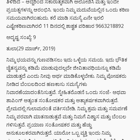
ತಿಳಿದಿದೆ – ಆದ್ದರಿಂದ ಸಕಾರಾತ್ಮಕವಾಗಿ ಅಲೋಚಿಸಿ ಮತ್ತು ಇಂದೇ
ಪ್ರಯತ್ನಗಳನ್ನು ಆರಂಭಿಸಿ. ಇಂದು ನಿಮ್ಮ ಮದುವೆಯಲ್ಲಿನ ಒಂದು ಕಠಿಣ
ಸಮಯವಾಗಿರಬಹುದು. ಕರೆ ಮಾಡಿ ಸಮಸ್ಯೆ ಏನೇ ಇರಲಿ
ಎಷ್ಟೇಕಠಿಣವಾಗಿರಲಿ 11 ದಿನದಲ್ಲಿ ಶಾಶ್ವತ ಪರಿಹಾರ 9663218892
ಅದೃಷ್ಟ ಸಂಖ್ಯೆ: 9
ತುಲಾ(29 ಮಾರ್ಚ್, 2019)
ನಿಮ್ಮ ಭಯವನ್ನು ಗುಣಪಡಿಸಲು ಇದು ಒಳ್ಳೆಯ ಸಮಯ. ಇದು ಭೌತಿಕ
ಚೈತನ್ಯವನ್ನು ಕಡಿಮೆ ಮಾಡುವುದಲ್ಲದೇ ಜೀವಿತಾವಧಿಯನ್ನೂ ಕಡಿಮೆ
ಮಾಡುತ್ತದೆ ಎಂದು ನೀವು ಅರ್ಥ ಮಾಡಿಕೊಳ್ಳಬೇಕು. ನಿಮ್ಮ ಪೋಷಕರು
ನೀಡಿದ ಬೆಂಬಲದಿಂದ ಹಣಕಾಸು ಸಮಸ್ಯೆಗಳು
ನಿವಾರಣೆಯಾದಂತೆನಿಸುತ್ತವೆ. ಸ್ನೇಹಿತರೊಡನೆ ಒಂದು ಸಂಜೆ- ಅಥವಾ
ಶಾಪಿಂಗ್ ಅತ್ಯಂತ ಸಂತೋಷಕರ ಮತ್ತು ಅತ್ಯಾಕರ್ಷಕವಾಗಿರುತ್ತದೆ.
ಪ್ರೇಮದಲ್ಲಿ ಗುಲಾಮರಂತೆ ವರ್ತಿಸಬೇಡಿ. ನಿಮ್ಮ ಶ್ರಮ ಮತ್ತು ಸಮರ್ಪಣೆ
ನಿಮ್ಮ ಪರವಾಗಿ ಮಾತನಾಡುತ್ತವೆ ಮತ್ತು ನಿಮಗೆ ವಿಶ್ವಾಸ ಮತ್ತು ಬೆಂಬಲ
ಗಳಿಸುತ್ತವೆ. ಪ್ರಯಾಣ ಸಂತೋಷಕರ ಮತ್ತು ಹೆಚ್ಚು
ಅನುಕೂಲಕರವಾಗಿರುತ್ತದೆ. ಯಾರೋ ಒಬ್ಬ ವ್ಯಕ್ತಿ ಇಂದು ನಿಮ್ಮ