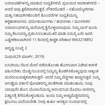
ಬದಲಾವಣೆಗಳನ್ನು ಮಾಡುವ ಸಾಧ್ಯತೆಗಳಿವೆ. ಪ್ರಣಯದ ಅವಕಾಶಗಳಿವೆ –
ಆದರೆ ಅವು ಕ್ಷಣಿಕವಾಗಿರುತ್ತವೆ. ನೌಕರರೊಡನೆ – ಸಹೋದ್ಯೋಗಿಗಳು
ಮತ್ತು ಸಹಭಾಗಿಗಳೊಂದಿಗೆ ತೊಂದರೆಗಳ ಸಾಧ್ಯತೆಯನ್ನು
ತಳ್ಳಿಹಾಕಲಾಗದು. ಧರ್ಮಕಾರ್ಯಗಳು / ಹವನಗಳು / ಮಂಗಳಕರ
ಸಮಾರಂಭಗಳನ್ನು ಮನೆಯಲ್ಲಿ ಕೈಗೊಳ್ಳಲಾಗುವುದು. ನಿಮ್ಮ ಬಾಸ್ ಇಂದು
ನಿಮ್ಮ ಕೆಲಸವನ್ನು ಪ್ರಶಂಸಿಸಬಹುದು.ಕರೆ ಮಾಡಿ ಸಮಸ್ಯೆ ಏನೇ ಇರಲಿ
ಎಷ್ಟೇಕಠಿಣವಾಗಿರಲಿ 11 ದಿನದಲ್ಲಿ ಶಾಶ್ವತ ಪರಿಹಾರ 9663218892
ಅದೃಷ್ಟ ಸಂಖ್ಯೆ: 2
ಮಿಥುನ(29 ಮಾರ್ಚ್, 2019)
ಬಸುರಿಯು ನೆಲದ ಮೇಲೆ ನಡೆದುಕೊಂಡು ಹೋಗುವಾಗ ವಿಶೇಷ ಕಾಳಜಿ
ವಹಿಸಬೇಕು. ದೊಡ್ಡ ಗುಂಪಿನಲ್ಲಿ ನಿಮ್ಮನ್ನು ತೊಡಗಿಸಿಕೊಳ್ಳುವುದು ಅತ್ಯಂತ
ಮನರಂಜನಾತ್ಮಕವಾಗಿರುತ್ತದೆ- ಆದರೆ ನಿಮ್ಮ ವೆಚ್ಚಗಳು ಹಚ್ಚಾಗುತ್ತವೆ. ನಿಮ್ಮ
ಅಸಡ್ಡೆಯ ವರ್ತನೆ ಪೋಷಕರನ್ನು ಚಿಂತೆಗೀಡು ಮಾಡಬಹುದು. ನೀವು
ಯಾವುದೇ ಹೊಸ ಯೋಜನೆಯನ್ನು ಆರಂಭಿಸುವ ಮೊದಲು ಅವರನ್ನು
ವಿಶ್ವಾಸಕ್ಕೆ ತೆಗೆದುಕೊಳ್ಳಬಹುದು. ಇಂದು ನಿಮ್ಮ ಅಚ್ಚುಮೆಚ್ಚಿನವರನ್ನು
ಕ್ಷಮಿಸಲು ಮರೆಯಬೇಡಿ. ನೀವು ತುರ್ತು ಅಗತ್ಯದ ಸಂದರ್ಭದಲ್ಲಿ