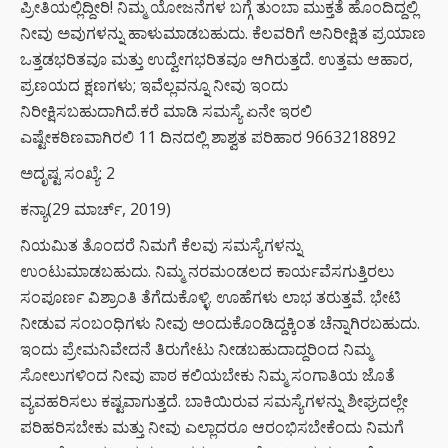
ಪ್ರೀತಿಯಲ್ಲಿದ್ದೀರಿ! ನಿಮ್ಮ ಯೋಜನೆಗಳ ಬಗ್ಗೆ ತುಂಬಾ ಮುಕ್ತತೆ ಹೊಂದಿದ್ದಲ್ಲಿ
ನೀವು ಅವುಗಳನ್ನು ಹಾಳುಮಾಡಬಹುದು. ಕೆಲವರಿಗೆ ಅನಿರೀಕ್ಷಿತ ಪ್ರಯಾಣ
ಒತ್ತಡಭರಿತವೂ ಮತ್ತು ಉದ್ವೇಗಭರಿತವೂ ಆಗಿರುತ್ತದೆ. ಉತ್ತಮ ಆಹಾರ,
ಪ್ರಣಯದ ಕ್ಷಣಗಳು; ಇವೆಲ್ಲವನ್ನೂ ನೀವು ಇಂದು
ನಿರೀಕ್ಷಿಸಬಹುದಾಗಿದೆ.ಕರೆ ಮಾಡಿ ಸಮಸ್ಯೆ ಏನೇ ಇರಲಿ
ಎಷ್ಟೇಕಠಿಣವಾಗಿರಲಿ 11 ದಿನದಲ್ಲಿ ಶಾಶ್ವತ ಪರಿಹಾರ 9663218892
ಅದೃಷ್ಟ ಸಂಖ್ಯೆ: 2
ಕನ್ಯಾ(29 ಮಾರ್ಚ್, 2019)
ನಿಯಮಿತ ತೊಂದರೆ ನಿಮಗೆ ಕೆಲವು ಸಮಸ್ಯೆಗಳನ್ನು
ಉಂಟುಮಾಡಬಹುದು. ನಿಮ್ಮ ನರಮಂಡಲದ ಕಾರ್ಯವೆಸಗುತ್ತಿರಲು
ಸಂಪೂರ್ಣ ವಿಶ್ರಾಂತಿ ತೆಗೆದುಕೊಳ್ಳಿ. ಊಹೆಗಳು ಲಾಭ ತರುತ್ತವೆ. ಭೇಟಿ
ನೀಡುವ ಸಂಬಂಧಿಗಳು ನೀವು ಅಂದುಕೊಂಡಿದ್ದಕ್ಕಿಂತ ಚೆನ್ನಾಗಿರಬಹುದು.
ಇಂದು ಪ್ರೇಮನಿವೇದನೆ ತಿರುಗೇಟು ನೀಡಬಹುದಾದ್ದರಿಂದ ನಿಮ್ಮ
ಸೋಲುಗಳಿಂದ ನೀವು ಪಾಠ ಕಲಿಯಬೇಕು ನಿಮ್ಮ ಸಂಗಾತಿಯ ಜೊತೆ
ವ್ಯವಹರಿಸಲು ಕಷ್ಟವಾಗುತ್ತದೆ. ಬಾಕಿಯಿರುವ ಸಮಸ್ಯೆಗಳನ್ನು ಶೀಘ್ರದಲ್ಲೇ
ಪರಿಹರಿಸಬೇಕು ಮತ್ತು ನೀವು ಎಲ್ಲಾದರೂ ಆರಂಭಿಸಬೇಕೆಂದು ನಿಮಗೆ