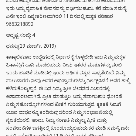
ಒಂದು ಅದ್ಭುತವಾದ ಆಶೀರ್ವಾದ ನೀಡಬಹುದು ಹಾಗೂ ಅಂತಿಮವಾಗಿ
ಇದು ನಿಮ್ಮ ವೈವಾಹಿಕ ಜೀವನವನ್ನು ವರ್ಧಿಸಬಹುದು. ಕರೆ ಮಾಡಿ ಸಮಸ್ಯೆ
ಏನೇ ಇರಲಿ ಎಷ್ಟೇಕಠಿಣವಾಗಿರಲಿ 11 ದಿನದಲ್ಲಿ ಶಾಶ್ವತ ಪರಿಹಾರ
9663218892
ಅದೃಷ್ಟ ಸಂಖ್ಯೆ: 4
ಧನಸ್ಸು(29 ಮಾರ್ಚ್, 2019)
ತಾತ್ಕಾಲಿಕವಾದ ಉದ್ವೇಗದಲ್ಲಿ ನಿರ್ಧಾರ ಕೈಗೊಳ್ಳಬೇಡಿ ಇದು ನಿಮ್ಮ ಮಕ್ಕಳ
ಹಿತಾಸಕ್ತಿಗೆ ಹಾನಿ ಮಾಡಬಹುದು. ನೀವು ಇತರರ ಮಾತುಗಳನ್ನು ನಂಬಿ
ಇಂದು ಹೂಡಿಕೆ ಮಾಡಿದಲ್ಲಿ ಇಂದು ಆರ್ಥಿಕ ನಷ್ಟದ ಸಾಧ್ಯತೆಯಿದೆ. ನಿಮ್ಮ
ಪಾಲುದಾರರು ನೀವು ಅವರ ಅಭಿಪ್ರಾಯಗಳನ್ನು ನಿರ್ಲಕ್ಷಿಸಿದರೆ ಅವರ ತಾಳ್ಮೆ
ಕಳೆದುಕೊಳ್ಳುತ್ತಾರೆ. ಈ ದಿನ ನಿಮ್ಮ ಪ್ರೀತಿ ಜೀವನದ ವಿಚಾರದಲ್ಲಿ
ಅಸಾಧಾರಣವಾಗಿದೆ. ಪ್ರೀತಿ ಮಾಡುತ್ತಿರಿ. ನಿಮ್ಮ ಸರ್ವಾಧಿಕಾರಿ ಧೋರಣೆ
ನಿಮ್ಮ ಸಹೋದ್ಯೋಗಿಗಳಿಂದ ಟೀಕೆಗೆ ಗುರಿಯಾಗುತ್ತದೆ. ಕೃತಕತೆ ನಿಮಗೆ
ಯಾವ ಲಾಭವನ್ನೂ ತರದಿರುವುದರಿಂದ ನಿಮ್ಮ ಸಂಭಾಷಣೆಯಲ್ಲಿ
ನೈಜತೆಯಿರಲಿ. ಇಂದು, ನಿಮ್ಮ ಸಂಗಾತಿ ನಿಮ್ಮನ್ನು ಪ್ರೀತಿ ಮತ್ತು
ಸಂವೇದನೆಗಳ ಜಗತ್ತಿನಲ್ಲಿ ಕೊಂಡೊಯ್ಯಬಹುದು.ಕರೆ ಮಾಡಿ ಸಮಸ್ಯೆ ಏನೇ
ಇರಲಿ ಎಷ್ಟೇಕಠಿಣವಾಗಿರಲಿ 11 ದಿನದಲ್ಲಿ ಶಾಶ್ವತ ಪರಿಹಾರ