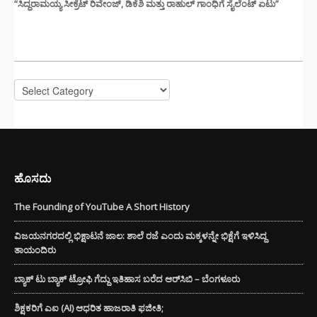
“ಸಿದ್ದರಾಮಯ್ಯ ಸೀಕ್ರೆಟ್ ರಿವೇಂಜ್‌, ಡಿಕೆಶಿ ಮತ್ತು ರಾಹುಲ್‌ ಗಾಂಧಿಗೆ ಸೈಲೆಂಟ್ ಏಟು”
CATEGORIES
Categories
ಹೊಸದು
The Founding of YouTube A Short History
ವಿಜಯನಗರದಲ್ಲಿ ಭಿಕ್ಷಾಟನೆ ಜಾಲ: ಶಾಲೆ ರಜೆ ಎಂದು ಮಕ್ಕಳನ್ನೇ ಭಿಕ್ಷೆಗೆ ಇಳಿಸಿದ್ದ
ತಾಯಂದಿರು
ಬ್ಯಾಕ್ ಟು ಬ್ಯಾಕ್ ಟ್ರೋಫಿ ಗೆದ್ದು ಇತಿಹಾಸ ಬರೆದ ಆರ್‌ಸಿಬಿ – ಬೆಂಗಳೂರು
ಶಿಕ್ಷಕರಿಗೆ ಎಐ (AI) ಆಧರಿತ ಹಾಜರಾತಿ ಫಜೀತಿ;