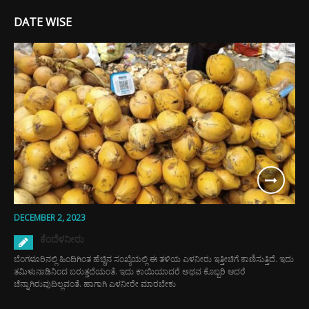
DATE WISE
DECEMBER 2, 2023
ಕೆಂದೆಳನೀರು
ಬೆಂಗಳೂರಿನಲ್ಲಿ ಹಿಂದಿಗಿಂತ ಹೆಚ್ಚಿನ ಸಂಖ್ಯೆಯಲ್ಲಿ ಈ ತಳಿಯ ಎಳನೀರು ಇತ್ತೀಚಿಗೆ ಕಾಣಿಸುತ್ತಿದೆ. ಇದು
ತಮಿಳುನಾಡಿನಿಂದ ಬರುತ್ತದೆಯಂತೆ. ಇದು ಕಾಯಿಯಾದರೆ ಅಥವ ಕೊಬ್ಬರಿ ಆದರೆ
ಚೆನ್ನಾಗಿರುವುದಿಲ್ಲವಂತೆ. ಹಾಗಾಗಿ ಎಳನೀರೇ ಮಾರಬೇಕು