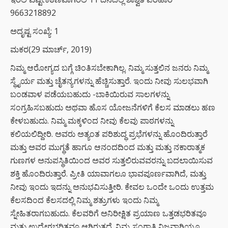
9663218892
ಅದೃಷ್ಟ ಸಂಖ್ಯೆ: 1
ಮಕರ(29 ಮಾರ್ಚ್, 2019)
ನಿಮ್ಮ ಆರೋಗ್ಯದ ಬಗ್ಗೆ ಚಿಂತಿಸಬೇಕಾಗಿಲ್ಲ. ನಿಮ್ಮ ಸುತ್ತಲಿನ ಜನರು ನಿಮ್ಮ
ಸ್ಥೈರ್ಯ ಮತ್ತು ಚೈತನ್ಯಗಳನ್ನು ಹೆಚ್ಚಿಸುತ್ತಾರೆ. ಇಂದು ನೀವು ಸುಲಭವಾಗಿ
ಬಂಡವಾಳ ಪಡೆಯಬಹುದು -ಬಾಕಿಯಿರುವ ಸಾಲಗಳನ್ನು
ಸಂಗ್ರಹಿಸಬಹುದು ಅಥವಾ ಹೊಸ ಯೋಜನೆಗಳಿಗೆ ಕೆಲಸ ಮಾಡಲು ಹಣ
ಕೇಳಬಹುದು. ನಿಮ್ಮ ಮಕ್ಕಳಿಂದ ನೀವು ಕೆಲವು ಪಾಠಗಳನ್ನು
ಕಲಿಯಲಿದ್ದೀರಿ. ಅವರು ಅತ್ಯಂತ ಪರಿಶುದ್ಧ ಪ್ರಭೆಗಳನ್ನು ಹೊಂದಿರುತ್ತಾರೆ
ಮತ್ತು ಅವರ ಮುಗ್ಧತೆ ಹಾಗೂ ಆನಂದದಿಂದ ಮತ್ತು ಮತ್ತು ನಕಾರಾತ್ಮಕ
ಗುಣಗಳ ಅನುಪಸ್ಥಿತಿಯಿಂದ ಅವರ ಸುತ್ತಲಿರುವವರನ್ನು ಬದಲಾಯಿಸುವ
ಶಕ್ತಿ ಹೊಂದಿರುತ್ತಾರೆ. ಪ್ರೀತಿ ಯಾವಾಗಲೂ ಭಾವಪೂರ್ಣವಾಗಿದೆ, ಮತ್ತು
ನೀವು ಇಂದು ಇದನ್ನು ಅನುಭವಿಸುತ್ತೀರಿ. ಕೇವಲ ಒಂದೇ ಒಂದು ಉತ್ತಮ
ಕೆಲಸದಿಂದ ಕೆಲಸದಲ್ಲಿ ನಿಮ್ಮ ಶತ್ರುಗಳು ಇಂದು ನಿಮ್ಮ
ಸ್ನೇಹಿತರಾಗಬಹುದು. ಕೆಲವರಿಗೆ ಅನಿರೀಕ್ಷಿತ ಪ್ರಯಾಣ ಒತ್ತಡಭರಿತವೂ
ಮತ್ತು ಉದ್ವೇಗಭರಿತವೂ ಆಗಿರುತ್ತದೆ. ನಿಮ್ಮ ಸಂಗಾತಿ ನಿಜವಾಗಿಯೂ