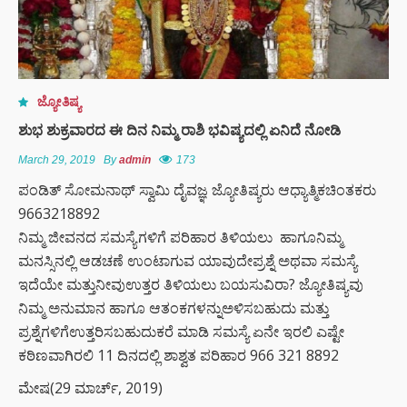
ಜ್ಯೋತಿಷ್ಯ
ಶುಭ ಶುಕ್ರವಾರದ ಈ ದಿನ ನಿಮ್ಮ ರಾಶಿ ಭವಿಷ್ಯದಲ್ಲಿ ಏನಿದೆ ನೋಡಿ
March 29, 2019
By
admin
173
ಪಂಡಿತ್ ಸೋಮನಾಥ್ ಸ್ವಾಮಿ ದೈವಜ್ಞ ಜ್ಯೋತಿಷ್ಯರು ಆಧ್ಯಾತ್ಮಿಕಚಿಂತಕರು
9663218892
ನಿಮ್ಮ ಜೀವನದ ಸಮಸ್ಯೆಗಳಿಗೆ ಪರಿಹಾರ ತಿಳಿಯಲು ಹಾಗೂನಿಮ್ಮ
ಮನಸ್ಸಿನಲ್ಲಿ ಆಡಚಣೆ ಉಂಟಾಗುವ ಯಾವುದೇಪ್ರಶ್ನೆ ಅಥವಾ ಸಮಸ್ಯೆ
ಇದೆಯೇ ಮತ್ತುನೀವುಉತ್ತರ ತಿಳಿಯಲು ಬಯಸುವಿರಾ? ಜ್ಯೋತಿಷ್ಯವು
ನಿಮ್ಮ ಅನುಮಾನ ಹಾಗೂ ಆತಂಕಗಳನ್ನುಅಳಿಸಬಹುದು ಮತ್ತು
ಪ್ರಶ್ನೆಗಳಿಗೆಉತ್ತರಿಸಬಹುದುಕರೆ ಮಾಡಿ ಸಮಸ್ಯೆ ಏನೇ ಇರಲಿ ಎಷ್ಟೇ
ಕಠಿಣವಾಗಿರಲಿ 11 ದಿನದಲ್ಲಿ ಶಾಶ್ವತ ಪರಿಹಾರ 966 321 8892
ಮೇಷ(29 ಮಾರ್ಚ್, 2019)