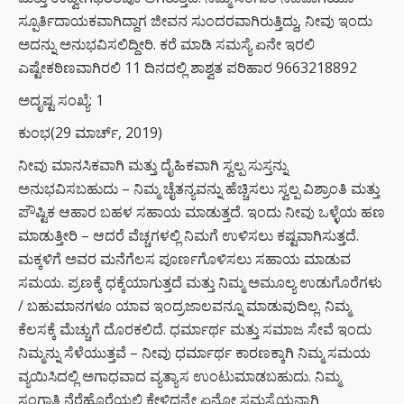
ಸ್ಪೂರ್ತಿದಾಯಕವಾಗಿದ್ದಾಗ ಜೀವನ ಸುಂದರವಾಗಿರುತ್ತಿದ್ದು, ನೀವು ಇಂದು
ಅದನ್ನು ಅನುಭವಿಸಲಿದ್ದೀರಿ. ಕರೆ ಮಾಡಿ ಸಮಸ್ಯೆ ಏನೇ ಇರಲಿ
ಎಷ್ಟೇಕಠಿಣವಾಗಿರಲಿ 11 ದಿನದಲ್ಲಿ ಶಾಶ್ವತ ಪರಿಹಾರ 9663218892
ಅದೃಷ್ಟ ಸಂಖ್ಯೆ: 1
ಕುಂಭ(29 ಮಾರ್ಚ್, 2019)
ನೀವು ಮಾನಸಿಕವಾಗಿ ಮತ್ತು ದೈಹಿಕವಾಗಿ ಸ್ವಲ್ಪ ಸುಸ್ತನ್ನು
ಅನುಭವಿಸಬಹುದು – ನಿಮ್ಮ ಚೈತನ್ಯವನ್ನು ಹೆಚ್ಚಿಸಲು ಸ್ವಲ್ಪ ವಿಶ್ರಾಂತಿ ಮತ್ತು
ಪೌಷ್ಟಿಕ ಆಹಾರ ಬಹಳ ಸಹಾಯ ಮಾಡುತ್ತದೆ. ಇಂದು ನೀವು ಒಳ್ಳೆಯ ಹಣ
ಮಾಡುತ್ತೀರಿ – ಆದರೆ ವೆಚ್ಚಗಳಲ್ಲಿ ನಿಮಗೆ ಉಳಿಸಲು ಕಷ್ಟವಾಗಿಸುತ್ತದೆ.
ಮಕ್ಕಳಿಗೆ ಅವರ ಮನೆಗೆಲಸ ಪೂರ್ಣಗೊಳಿಸಲು ಸಹಾಯ ಮಾಡುವ
ಸಮಯ. ಪ್ರಣಕ್ಕೆ ಧಕ್ಕೆಯಾಗುತ್ತದೆ ಮತ್ತು ನಿಮ್ಮ ಅಮೂಲ್ಯ ಉಡುಗೊರೆಗಳು
/ ಬಹುಮಾನಗಳೂ ಯಾವ ಇಂದ್ರಜಾಲವನ್ನೂ ಮಾಡುವುದಿಲ್ಲ. ನಿಮ್ಮ
ಕೆಲಸಕ್ಕೆ ಮೆಚ್ಚುಗೆ ದೊರಕಲಿದೆ. ಧರ್ಮಾರ್ಥ ಮತ್ತು ಸಮಾಜ ಸೇವೆ ಇಂದು
ನಿಮ್ಮನ್ನು ಸೆಳೆಯುತ್ತವೆ – ನೀವು ಧರ್ಮಾರ್ಥ ಕಾರಣಕ್ಕಾಗಿ ನಿಮ್ಮ ಸಮಯ
ವ್ಯಯಿಸಿದಲ್ಲಿ ಅಗಾಧವಾದ ವ್ಯತ್ಯಾಸ ಉಂಟುಮಾಡಬಹುದು. ನಿಮ್ಮ
ಸಂಗಾತಿ ನೆರೆಹೊರೆಯಲ್ಲಿ ಕೇಳಿದ್ದನ್ನೇ ಏನೋ ಸಮಸ್ಯೆಯನ್ನಾಗಿ