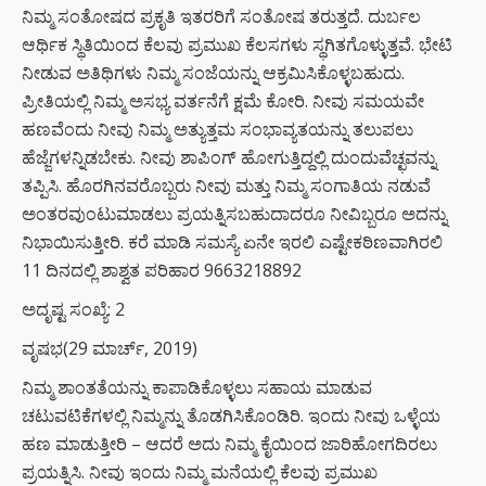
ನಿಮ್ಮ ಸಂತೋಷದ ಪ್ರಕೃತಿ ಇತರರಿಗೆ ಸಂತೋಷ ತರುತ್ತದೆ. ದುರ್ಬಲ
ಆರ್ಥಿಕ ಸ್ಥಿತಿಯಿಂದ ಕೆಲವು ಪ್ರಮುಖ ಕೆಲಸಗಳು ಸ್ಥಗಿತಗೊಳ್ಳುತ್ತವೆ. ಭೇಟಿ
ನೀಡುವ ಅತಿಥಿಗಳು ನಿಮ್ಮ ಸಂಜೆಯನ್ನು ಆಕ್ರಮಿಸಿಕೊಳ್ಳಬಹುದು.
ಪ್ರೀತಿಯಲ್ಲಿ ನಿಮ್ಮ ಅಸಭ್ಯ ವರ್ತನೆಗೆ ಕ್ಷಮೆ ಕೋರಿ. ನೀವು ಸಮಯವೇ
ಹಣವೆಂದು ನೀವು ನಿಮ್ಮ ಅತ್ಯುತ್ತಮ ಸಂಭಾವ್ಯತಯನ್ನು ತಲುಪಲು
ಹೆಜ್ಜೆಗಳನ್ನಿಡಬೇಕು. ನೀವು ಶಾಪಿಂಗ್ ಹೋಗುತ್ತಿದ್ದಲ್ಲಿ ದುಂದುವೆಚ್ಛವನ್ನು
ತಪ್ಪಿಸಿ. ಹೊರಗಿನವರೊಬ್ಬರು ನೀವು ಮತ್ತು ನಿಮ್ಮ ಸಂಗಾತಿಯ ನಡುವೆ
ಅಂತರವುಂಟುಮಾಡಲು ಪ್ರಯತ್ನಿಸಬಹುದಾದರೂ ನೀವಿಬ್ಬರೂ ಅದನ್ನು
ನಿಭಾಯಿಸುತ್ತೀರಿ. ಕರೆ ಮಾಡಿ ಸಮಸ್ಯೆ ಏನೇ ಇರಲಿ ಎಷ್ಟೇಕಠಿಣವಾಗಿರಲಿ
11 ದಿನದಲ್ಲಿ ಶಾಶ್ವತ ಪರಿಹಾರ 9663218892
ಅದೃಷ್ಟ ಸಂಖ್ಯೆ: 2
ವೃಷಭ(29 ಮಾರ್ಚ್, 2019)
ನಿಮ್ಮ ಶಾಂತತೆಯನ್ನು ಕಾಪಾಡಿಕೊಳ್ಳಲು ಸಹಾಯ ಮಾಡುವ
ಚಟುವಟಿಕೆಗಳಲ್ಲಿ ನಿಮ್ಮನ್ನು ತೊಡಗಿಸಿಕೊಂಡಿರಿ. ಇಂದು ನೀವು ಒಳ್ಳೆಯ
ಹಣ ಮಾಡುತ್ತೀರಿ – ಆದರೆ ಅದು ನಿಮ್ಮ ಕೈಯಿಂದ ಜಾರಿಹೋಗದಿರಲು
ಪ್ರಯತ್ನಿಸಿ. ನೀವು ಇಂದು ನಿಮ್ಮ ಮನೆಯಲ್ಲಿ ಕೆಲವು ಪ್ರಮುಖ