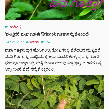
ಆರೋಗ್ಯ
‘ಮುಟ್ಟಿದರೆ ಮುನಿ’ ಗಿಡ ಈ ಔಷಧೀಯ ಗುಣಗಳನ್ನು ಹೊಂದಿದೆ!
June 26, 2017
By
admin
2579
ನಾವು ಸಣ್ಣವರಿದ್ದಾಗ ಹೊಲಗಳಲ್ಲಿ, ತೋಟಗಳಲ್ಲಿ ಬೆಳೆಯುವ ಮುಟ್ಟಿದರೆ
ಮುನಿ ಗಿಡಗಳನ್ನು ಮುಟ್ಟಿ,ಮುಟ್ಟಿ ಅದು ಮುದುರಿಕೊಳ್ಳುವುದನ್ನು ನೋಡಿ
ಭಯವೂ ಆಗ್ತಾಯಿತ್ತು, ಮತ್ತೆ ತುಂಬಾ ಮಜವು ಸಿಗ್ತಾ ಇತ್ತು. ಆ ಗಿಡದ ಬಗ್ಗೆ
ಅಸ್ಟು ಬಿಟ್ಟರೆ ಬೇರೆ ನಮ್ಗೆ ಗೊತ್ತಿರಲಿಲ್ಲ.