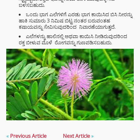
ಬಳಸಬಹುದು.
ಒಂದು ಭಾಗ ಎಲೆಗಳಿಗೆ ಎರಡು ಭಾಗ ಕಾಯಿಸಿದ ಬಿಸಿ ನೀರನ್ನು
ಹಾಕಿ ಸುಮಾರು 3 ನಿಮಿಷ ಬಿಟ್ಟ ನಂತರ ಬರುವಂತಹ
ಕಷಾಯವನ್ನು ಸೇವಿಸುವುದರಿಂದ ನಿವಾರಣೆಯಾಗುತ್ತದೆ.
ಎಲೆಗಳನ್ನು ಹಾಲಿನಲ್ಲಿ ಅಥವಾ ಕಾಯಿಸಿ ನೀಡಿರುವುದರಿಂದ
ರಕ್ತ ಬೀಳುವ ಮೊಳೆ ರೋಗವನ್ನು ಗುಣಪಡಿಸಬಹುದು.
«
Previous Article
Next Article
»