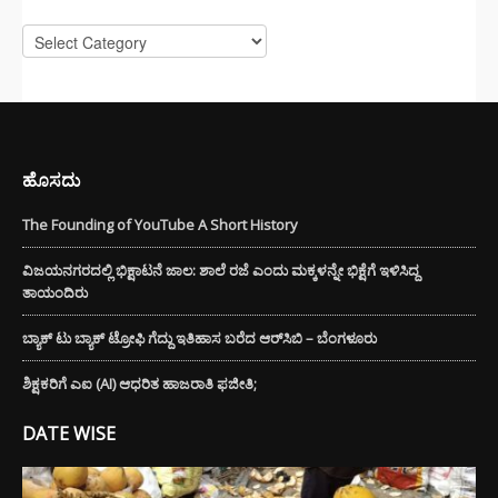
Categories
ಹೊಸದು
The Founding of YouTube A Short History
ವಿಜಯನಗರದಲ್ಲಿ ಭಿಕ್ಷಾಟನೆ ಜಾಲ: ಶಾಲೆ ರಜೆ ಎಂದು ಮಕ್ಕಳನ್ನೇ ಭಿಕ್ಷೆಗೆ ಇಳಿಸಿದ್ದ
ತಾಯಂದಿರು
ಬ್ಯಾಕ್ ಟು ಬ್ಯಾಕ್ ಟ್ರೋಫಿ ಗೆದ್ದು ಇತಿಹಾಸ ಬರೆದ ಆರ್‌ಸಿಬಿ – ಬೆಂಗಳೂರು
ಶಿಕ್ಷಕರಿಗೆ ಎಐ (AI) ಆಧರಿತ ಹಾಜರಾತಿ ಫಜೀತಿ;
DATE WISE