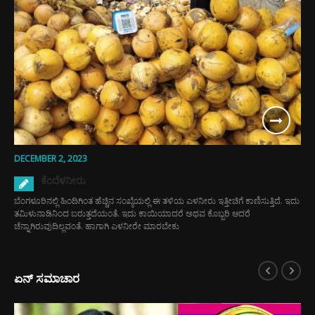
DECEMBER 2, 2023
ಕೆಂದೆಳನೀರು
ಬೆಂಗಳೂರಿನಲ್ಲಿ ಹಿಂದಿಗಿಂತ ಹೆಚ್ಚಿನ ಸಂಖ್ಯೆಯಲ್ಲಿ ಈ ತಳಿಯ ಎಳನೀರು ಇತ್ತೀಚಿಗೆ ಕಾಣಿಸುತ್ತಿದೆ. ಇದು
ತಮಿಳುನಾಡಿನಿಂದ ಬರುತ್ತದೆಯಂತೆ. ಇದು ಕಾಯಿಯಾದರೆ ಅಥವ ಕೊಬ್ಬರಿ ಆದರೆ
ಚೆನ್ನಾಗಿರುವುದಿಲ್ಲವಂತೆ. ಹಾಗಾಗಿ ಎಳನೀರೇ ಮಾರಬೇಕು
ಏನ್ ಸಮಾಚಾರ