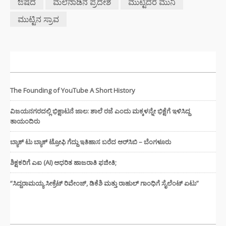
ಔಷದ
ಮಲೆನಾಡಿನ ಪ್ರದೇಶ
ಮುಟ್ಟಿದರೆ ಮುನಿ
ಮುಟ್ಟಿನ ಸ್ರಾವ
ಇತ್ತೀಚಿನ ಸುದ್ದಿಗಳು
The Founding of YouTube A Short History
ವಿಜಯನಗರದಲ್ಲಿ ಭಿಕ್ಷಾಟನೆ ಜಾಲ: ಶಾಲೆ ರಜೆ ಎಂದು ಮಕ್ಕಳನ್ನೇ ಭಿಕ್ಷೆಗೆ ಇಳಿಸಿದ್ದ
ತಾಯಂದಿರು
ಬ್ಯಾಕ್ ಟು ಬ್ಯಾಕ್ ಟ್ರೋಫಿ ಗೆದ್ದು ಇತಿಹಾಸ ಬರೆದ ಆರ್‌ಸಿಬಿ – ಬೆಂಗಳೂರು
ಶಿಕ್ಷಕರಿಗೆ ಎಐ (AI) ಆಧರಿತ ಹಾಜರಾತಿ ಫಜೀತಿ;
“ಸಿದ್ದರಾಮಯ್ಯ ಸೀಕ್ರೆಟ್ ರಿವೇಂಜ್‌, ಡಿಕೆಶಿ ಮತ್ತು ರಾಹುಲ್‌ ಗಾಂಧಿಗೆ ಸೈಲೆಂಟ್ ಏಟು”
CATEGORIES