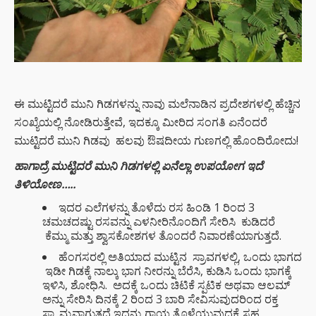
ಈ ಮುಟ್ಟಿದರೆ ಮುನಿ ಗಿಡಗಳನ್ನು ನಾವು ಮಲೆನಾಡಿನ ಪ್ರದೇಶಗಳಲ್ಲಿ ಹೆಚ್ಚಿನ
ಸಂಖ್ಯೆಯಲ್ಲಿ ನೋಡಿರುತ್ತೇವೆ, ಇದಕ್ಕೂ ಮೀರಿದ ಸಂಗತಿ ಏನೆಂದರೆ
ಮುಟ್ಟಿದರೆ ಮುನಿ ಗಿಡವು ಹಲವು ಔಷದೀಯ ಗುಣಗಲ್ಲಿ ಹೊಂದಿರೋದು!
ಹಾಗಾದ್ರೆ ಮುಟ್ಟಿದರೆ ಮುನಿ ಗಿಡಗಳಲ್ಲಿ ಏನೆಲ್ಲಾ ಉಪಯೋಗ ಇದೆ
ತಿಳಿಯೋಣ…..
ಇದರ ಎಲೆಗಳನ್ನು ತೊಳೆದು ರಸ ಹಿಂಡಿ 1 ರಿಂದ 3
ಚಮಚದಷ್ಟು ರಸವನ್ನು ಎಳನೀರಿನೊಂದಿಗೆ ಸೇರಿಸಿ ಕುಡಿದರೆ
ಕೆಮ್ಮು ಮತ್ತು ಶ್ವಾಸಕೋಶಗಳ ತೊಂದರೆ ನಿವಾರಣೆಯಾಗುತ್ತದೆ.
ಹೆಂಗಸರಲ್ಲಿ ಅತಿಯಾದ ಮುಟ್ಟಿನ ಸ್ರಾವಗಳಲ್ಲಿ, ಒಂದು ಭಾಗದ
ಇಡೀ ಗಿಡಕ್ಕೆ ನಾಲ್ಕು ಭಾಗ ನೀರನ್ನು ಬೆರೆಸಿ, ಕುಡಿಸಿ ಒಂದು ಭಾಗಕ್ಕೆ
ಇಳಿಸಿ, ಶೋಧಿಸಿ. ಅದಕ್ಕೆ ಒಂದು ಚಿಟಿಕೆ ಸ್ಪಟಿಕ ಅಥವಾ ಆಲಮ್
ಅನ್ನು ಸೇರಿಸಿ ದಿನಕ್ಕೆ 2 ರಿಂದ 3 ಬಾರಿ ಸೇವಿಸುವುದರಿಂದ ರಕ್ತ
ಸ್ಟ್ಯಾಮ್ಬವಾಗುತ್ತದೆ ಇದನ್ನು ಗಾಯ ತೊಳೆಯುವುದಕ್ಕೆ ಸಹ