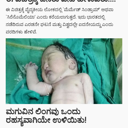
ಈ ವಿಚಿತ್ರಕ್ಕೆ ವೈದ್ಯಕೀಯ ಲೋಕದಲ್ಲಿ `ಮೆರ್ಮೆಡ್ ಸಿಂಡ್ರಾಮ್’ ಅಥವಾ
`ಸಿರೆನೊಮೆಲಿಯಾ’ ಎಂದು ಕರೆಯಲಾಗುತ್ತದೆ. ಇದು ಭಾರತದಲ್ಲಿ
ನಡೆದಿರುವ ಎರಡನೇ ಘಟನೆ ಮತ್ತು ವಿಶ್ವದಲ್ಲೇ ಐದನೇಯದ್ದು ಎಂದು
ವರದಿಗಳು ಹೇಳಿವೆ.
ಮಗುವಿನ ಲಿಂಗವು ಒಂದು
ರಹಸ್ಯವಾಗಿಯೇ ಉಳಿಯಿತು!