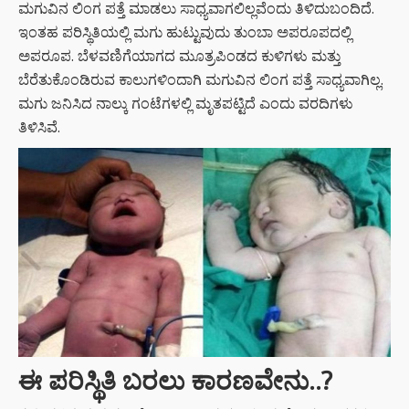
ಮಗುವಿನ ಲಿಂಗ ಪತ್ತೆ ಮಾಡಲು ಸಾಧ್ಯವಾಗಲಿಲ್ಲವೆಂದು ತಿಳಿದುಬಂದಿದೆ.
ಇಂತಹ ಪರಿಸ್ಥಿತಿಯಲ್ಲಿ ಮಗು ಹುಟ್ಟುವುದು ತುಂಬಾ ಅಪರೂಪದಲ್ಲಿ
ಅಪರೂಪ. ಬೆಳವಣಿಗೆಯಾಗದ ಮೂತ್ರಪಿಂಡದ ಕುಳಿಗಳು ಮತ್ತು
ಬೆರೆತುಕೊಂಡಿರುವ ಕಾಲುಗಳಿಂದಾಗಿ ಮಗುವಿನ ಲಿಂಗ ಪತ್ತೆ ಸಾಧ್ಯವಾಗಿಲ್ಲ.
ಮಗು ಜನಿಸಿದ ನಾಲ್ಕು ಗಂಟೆಗಳಲ್ಲಿ ಮೃತಪಟ್ಟಿದೆ ಎಂದು ವರದಿಗಳು
ತಿಳಿಸಿವೆ.
ಈ ಪರಿಸ್ಥಿತಿ ಬರಲು ಕಾರಣವೇನು..?