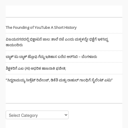
ಇತ್ತೀಚಿನ ಸುದ್ದಿಗಳು
The Founding of YouTube A Short History
ವಿಜಯನಗರದಲ್ಲಿ ಭಿಕ್ಷಾಟನೆ ಜಾಲ: ಶಾಲೆ ರಜೆ ಎಂದು ಮಕ್ಕಳನ್ನೇ ಭಿಕ್ಷೆಗೆ ಇಳಿಸಿದ್ದ
ತಾಯಂದಿರು
ಬ್ಯಾಕ್ ಟು ಬ್ಯಾಕ್ ಟ್ರೋಫಿ ಗೆದ್ದು ಇತಿಹಾಸ ಬರೆದ ಆರ್‌ಸಿಬಿ – ಬೆಂಗಳೂರು
ಶಿಕ್ಷಕರಿಗೆ ಎಐ (AI) ಆಧರಿತ ಹಾಜರಾತಿ ಫಜೀತಿ;
“ಸಿದ್ದರಾಮಯ್ಯ ಸೀಕ್ರೆಟ್ ರಿವೇಂಜ್‌, ಡಿಕೆಶಿ ಮತ್ತು ರಾಹುಲ್‌ ಗಾಂಧಿಗೆ ಸೈಲೆಂಟ್ ಏಟು”
CATEGORIES
Categories