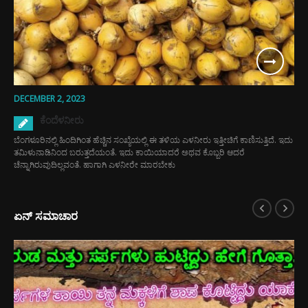
DECEMBER 2, 2023
ಕೆಂದೆಳನೀರು
ಬೆಂಗಳೂರಿನಲ್ಲಿ ಹಿಂದಿಗಿಂತ ಹೆಚ್ಚಿನ ಸಂಖ್ಯೆಯಲ್ಲಿ ಈ ತಳಿಯ ಎಳನೀರು ಇತ್ತೀಚಿಗೆ ಕಾಣಿಸುತ್ತಿದೆ. ಇದು
ತಮಿಳುನಾಡಿನಿಂದ ಬರುತ್ತದೆಯಂತೆ. ಇದು ಕಾಯಿಯಾದರೆ ಅಥವ ಕೊಬ್ಬರಿ ಆದರೆ
ಚೆನ್ನಾಗಿರುವುದಿಲ್ಲವಂತೆ. ಹಾಗಾಗಿ ಎಳನೀರೇ ಮಾರಬೇಕು
ಏನ್ ಸಮಾಚಾರ