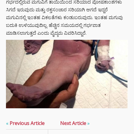
ಗರ್ಭದಲ್ಲಿರುವ ಮಗುವಿಗೆ ತಾಯಿಯಿಂದ ಸರಿಯಾದ ಪೋಷಕಾಂಶಗಳು
ಸಿಗದೆ ಇರುವುದು ಮತ್ತು ರಕ್ತಸಂಚಾರ ಸರಿಯಾಗಿ ಆಗದೆ ಇದ್ದರೆ
ಮಗುವಿನಲ್ಲಿ ಇಂತಹ ವಿಕಲತೆಗಳು ಕಂಡುಬರುವುದು. ಇಂತಹ ಮಗುವು
ಬದುಕಿ ಉಳಿಯುವುದಿಲ್ಲ. ಹೆಚ್ಚಿನ ಸಮಯದಲ್ಲಿ ಗರ್ಭಪಾತ
ಮಾಡಿಸಲಾಗುತ್ತದೆ ಎಂದು ವೈದ್ಯರು ವಿವರಿಸಿದ್ದಾರೆ.
«
Previous Article
Next Article
»