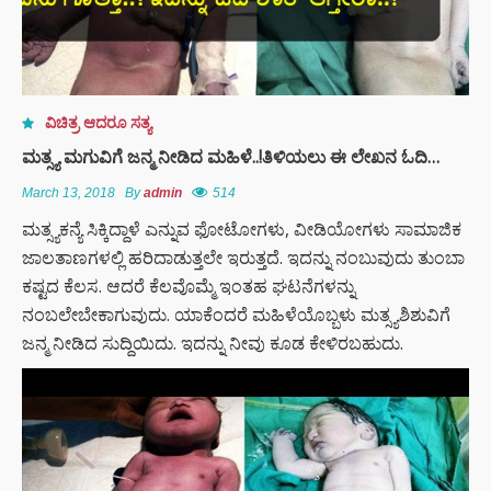
ವಿಚಿತ್ರ ಆದರೂ ಸತ್ಯ
ಮತ್ಸ್ಯ ಮಗುವಿಗೆ ಜನ್ಮ ನೀಡಿದ ಮಹಿಳೆ..!ತಿಳಿಯಲು ಈ ಲೇಖನ ಓದಿ…
March 13, 2018
By
admin
514
ಮತ್ಸ್ಯಕನ್ಯೆ ಸಿಕ್ಕಿದ್ದಾಳೆ ಎನ್ನುವ ಫೋಟೋಗಳು, ವೀಡಿಯೋಗಳು ಸಾಮಾಜಿಕ
ಜಾಲತಾಣಗಳಲ್ಲಿ ಹರಿದಾಡುತ್ತಲೇ ಇರುತ್ತದೆ. ಇದನ್ನು ನಂಬುವುದು ತುಂಬಾ
ಕಷ್ಟದ ಕೆಲಸ. ಆದರೆ ಕೆಲವೊಮ್ಮೆ ಇಂತಹ ಘಟನೆಗಳನ್ನು
ನಂಬಲೇಬೇಕಾಗುವುದು. ಯಾಕೆಂದರೆ ಮಹಿಳೆಯೊಬ್ಬಳು ಮತ್ಸ್ಯಶಿಶುವಿಗೆ
ಜನ್ಮ ನೀಡಿದ ಸುದ್ದಿಯಿದು. ಇದನ್ನು ನೀವು ಕೂಡ ಕೇಳಿರಬಹುದು.