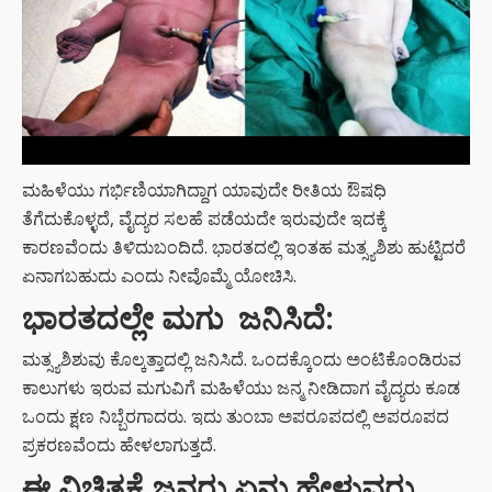
ಮಹಿಳೆಯು ಗರ್ಭಿಣಿಯಾಗಿದ್ದಾಗ ಯಾವುದೇ ರೀತಿಯ ಔಷಧಿ
ತೆಗೆದುಕೊಳ್ಳದೆ, ವೈದ್ಯರ ಸಲಹೆ ಪಡೆಯದೇ ಇರುವುದೇ ಇದಕ್ಕೆ
ಕಾರಣವೆಂದು ತಿಳಿದುಬಂದಿದೆ. ಭಾರತದಲ್ಲಿ ಇಂತಹ ಮತ್ಸ್ಯಶಿಶು ಹುಟ್ಟಿದರೆ
ಏನಾಗಬಹುದು ಎಂದು ನೀವೊಮ್ಮೆ ಯೋಚಿಸಿ.
ಭಾರತದಲ್ಲೇ ಮಗು ಜನಿಸಿದೆ:
ಮತ್ಸ್ಯಶಿಶುವು ಕೊಲ್ಕತ್ತಾದಲ್ಲಿ ಜನಿಸಿದೆ. ಒಂದಕ್ಕೊಂದು ಅಂಟಿಕೊಂಡಿರುವ
ಕಾಲುಗಳು ಇರುವ ಮಗುವಿಗೆ ಮಹಿಳೆಯು ಜನ್ಮ ನೀಡಿದಾಗ ವೈದ್ಯರು ಕೂಡ
ಒಂದು ಕ್ಷಣ ನಿಬ್ಬೆರಗಾದರು. ಇದು ತುಂಬಾ ಅಪರೂಪದಲ್ಲಿ ಅಪರೂಪದ
ಪ್ರಕರಣವೆಂದು ಹೇಳಲಾಗುತ್ತದೆ.
ಈ ವಿಚಿತ್ರಕ್ಕೆ ಜನರು ಏನು ಹೇಳುವರು….