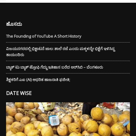
ಹೊಸದು
The Founding of YouTube A Short History
ವಿಜಯನಗರದಲ್ಲಿ ಭಿಕ್ಷಾಟನೆ ಜಾಲ: ಶಾಲೆ ರಜೆ ಎಂದು ಮಕ್ಕಳನ್ನೇ ಭಿಕ್ಷೆಗೆ ಇಳಿಸಿದ್ದ
ತಾಯಂದಿರು
ಬ್ಯಾಕ್ ಟು ಬ್ಯಾಕ್ ಟ್ರೋಫಿ ಗೆದ್ದು ಇತಿಹಾಸ ಬರೆದ ಆರ್‌ಸಿಬಿ – ಬೆಂಗಳೂರು
ಶಿಕ್ಷಕರಿಗೆ ಎಐ (AI) ಆಧರಿತ ಹಾಜರಾತಿ ಫಜೀತಿ;
DATE WISE