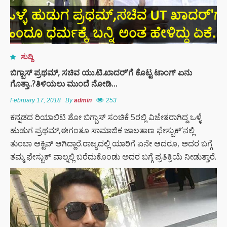
ಸುದ್ದಿ
ಬಿಗ್ಬಾಸ್ ಪ್ರಥಮ್, ಸಚಿವ ಯು.ಟಿ.ಖಾದರ್’ಗೆ ಕೊಟ್ಟ ಟಾಂಗ್ ಏನು
ಗೊತ್ತಾ..?ತಿಳಿಯಲು ಮುಂದೆ ನೋಡಿ…
February 17, 2018
By
admin
253
ಕನ್ನಡದ ರಿಯಾಲಿಟಿ ಶೋ ಬಿಗ್ಬಾಸ್ ಸಂಚಿಕೆ 5ರಲ್ಲಿ ವಿಜೇತರಾಗಿದ್ದ ಒಳ್ಳೆ
ಹುಡುಗ ಪ್ರಥಮ್,ಈಗಂತೂ ಸಾಮಾಜಿಕ ಜಾಲತಾಣ ಫೇಸ್ಬುಕ್’ನಲ್ಲಿ
ತುಂಬಾ ಆಕ್ಟಿವ್ ಆಗಿದ್ದಾರೆ.ರಾಜ್ಯದಲ್ಲಿ ಯಾರಿಗೆ ಏನೇ ಆದರೂ, ಅದರ ಬಗ್ಗೆ
ತಮ್ಮ ಫೇಸ್ಬುಕ್ ವಾಲ್ನಲ್ಲಿ ಬರೆದುಕೊಂಡು ಅದರ ಬಗ್ಗೆ ಪ್ರತಿಕ್ರಿಯೆ ನೀಡುತ್ತಾರೆ.