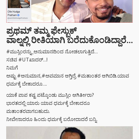
ಪ್ರಥಮ್ ತಮ್ಮ ಫೇಸ್ಬುಕ್
ವಾಲ್ನಲ್ಲಿ ರೀತಿಯಾಗಿ ಬರೆದುಕೊಂಡಿದ್ದಾರೆ…
#ಮುಸ್ಲಿಂರನ್ನು_ಅನುಮಾನದಿಂದ ನೋಡಲಾಗುತ್ತಿದೆ…
ಸಚಿವ #UTಖಾದರ್…!
ನಿಮಗೆ
ಅಷ್ಟು #ಅನುಮಾನ,#ಅವಮಾನ ಆಗ್ತಿದ್ರೆ #ಮತಾಂತರ ಆಗಿಬಿಡಿ.ಯಾವ
ಧರ್ಮಕ್ಕೆ ಬೇಕಾದರೂ….
ಯಾಕೆ ಪಾಪ ಕಷ್ಟ ಪಟ್ಕೊಂಡು ಮುಸ್ಲಿಂ ಆಗಿರ್ತೀರಾ?
ಭಾರತದಲ್ಲಿ ಯಾರು ಯಾವ ಧರ್ಮಕ್ಕೆ ಬೇಕಾದರೂ
ಮತಾಂತರವಾಗಬಹುದು‌.
ನೀವೇನಾದರೂ ಹಿಂದು ಧರ್ಮಕ್ಕೆ ಬರೋದಾದರೆ ಬನ್ನಿ.