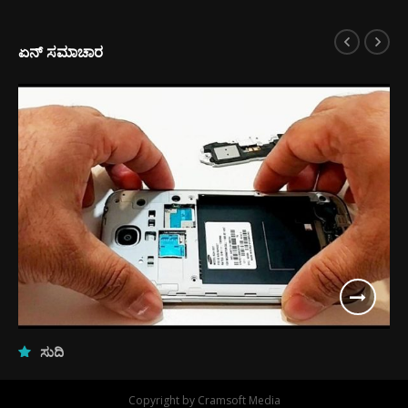
ಏನ್ ಸಮಾಚಾರ
ಸುದ್ದಿ
ಮೊಬೈಲ್ ನಂಬರ್ ಬದಲಿಸುವ ಮುನ್ನ
Copyright by Cramsoft Media
ಹೆಚ್ಚರ!..ಈ ಸುದ್ದಿ ತಿಳಿದರೆ ನಡುಕ