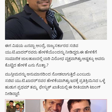
ಈಗ ವಿಷಯ ಏನಪ್ಪಾ ಅಂದ್ರೆ, ರಾಜ್ಯಸರ್ಕಾರದ ಸಚಿವ
ಯು.ಟಿ.ಖಾದರ್’ರವರು ಹೇಳಿಕೆಯೊಂದನ್ನು ನೀಡಿದ್ದರು.ಈ ಹೇಳಿಕೆಗೆ
ಸಾಮಾಜಿಕ ಜಾಲತಾಣದಲ್ಲಿ ಬಾರಿ ವಿರೋಧ ವ್ಯಕ್ತವಾಗಿತ್ತು.ಅಷ್ಟಕ್ಕೂ ಅವರು
ಕೊಟ್ಟಿದ ಹೇಳಿಕೆ ಏನು ಗೊತ್ತಾ..?
ಮುಸ್ಲೀಮರನ್ನು ಅನುಮಾನದಿಂದ ನೋಡಲಾಗುತ್ತಿದೆ ಎಂಬುದು
ಸಚಿವ ಯು.ಟಿ.ಖಾದರ್’ರವರ ಹೇಳಿಕೆಯಾಗಿತ್ತು.ಇದಕ್ಕೆ ಪ್ರತಿಕ್ರಿಯಿಸಿದ ಒಳ್ಳೆ
ಹುಡುಗ ಪ್ರಥಮ್ ತಮ್ಮ ಫೇಸ್ಬುಕ್ ಖಾತೆಯಲ್ಲಿ ಈ ರೀತಿಯಾಗಿ ಟಾಂಗ್
ನೀಡಿದ್ದಾರೆ.