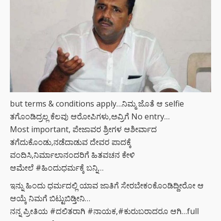
but terms & conditions apply…ನಿಮ್ಮ ಜೊತೆ ಆ selfie
ತಗೊಂಡಿದ್ರಲ್ಲ ಕೆಲವು ಆರೋಪಿಗಳು,ಅವ್ರಿಗೆ No entry…
Most important, ಪೇಜಾವರ ಶ್ರೀಗಳ ಆಶೀರ್ವಾದ
ತಗೆದುಕೊಂಡು,ನಡೆದಾಡುವ ದೇವರ ಪಾದಕ್ಕೆ
ವಂದಿಸಿ,ನಿರ್ಮಾಲಾನಂದರಿಗೆ ಹಿತವಚನ ಕೇಳಿ
ಆಮೇಲೆ #ಹಿಂದುಧರ್ಮಕ್ಕೆ ಬನ್ನಿ…
ಇನ್ನು ಹಿಂದು ಧರ್ಮದಲ್ಲಿ ಯಾವ ಜಾತಿಗೆ ಸೇರಬೇಕಂಕೊಂಡಿದ್ದೀರೋ ಆ
ಆಯ್ಕೆ ನಿಮಗೆ ಬಿಟ್ಟುಬಿಡ್ತೀನಿ…
ನನ್ನ ಪ್ರೀತಿಯ #ದಲಿತರಾಗಿ #ನಾಯಕ,#ಕುರುಬರಾದರೂ ಆಗಿ…full