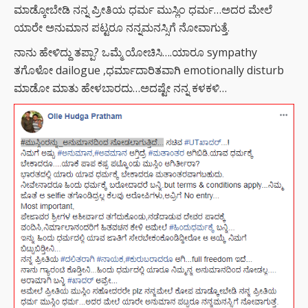
ಮಾಡ್ಕೋಬೇಡಿ ನನ್ನ ಪ್ರೀತಿಯ ಧರ್ಮ ಮುಸ್ಲಿಂ ಧರ್ಮ…ಅದರ ಮೇಲೆ
ಯಾರೇ ಅನುಮಾನ ಪಟ್ಟರೂ ನನ್ನಮನಸ್ಸಿಗೆ ನೋವಾಗುತ್ತೆ.
ನಾನು ಹೇಳಿದ್ದು ತಪ್ಪಾ? ಒಮ್ಮೆ ಯೋಚಿಸಿ….ಯಾರೂ sympathy
ತಗೊಳೋ dailogue ,ಧರ್ಮಾದಾರಿತವಾಗಿ emotionally disturb
ಮಾಡೋ ಮಾತು ಹೇಳಬಾರದು…ಅದಷ್ಟೇ ನನ್ನ ಕಳಕಳಿ…