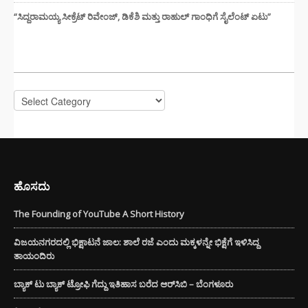
“ಸಿದ್ದರಾಮಯ್ಯ ಸೀಕ್ರೆಟ್ ರಿವೇಂಜ್‌, ಡಿಕೆಶಿ ಮತ್ತು ರಾಹುಲ್‌ ಗಾಂಧಿಗೆ ಸೈಲೆಂಟ್ ಏಟು”
CATEGORIES
Categories
ಹೊಸದು
The Founding of YouTube A Short History
ವಿಜಯನಗರದಲ್ಲಿ ಭಿಕ್ಷಾಟನೆ ಜಾಲ: ಶಾಲೆ ರಜೆ ಎಂದು ಮಕ್ಕಳನ್ನೇ ಭಿಕ್ಷೆಗೆ ಇಳಿಸಿದ್ದ
ತಾಯಂದಿರು
ಬ್ಯಾಕ್ ಟು ಬ್ಯಾಕ್ ಟ್ರೋಫಿ ಗೆದ್ದು ಇತಿಹಾಸ ಬರೆದ ಆರ್‌ಸಿಬಿ – ಬೆಂಗಳೂರು