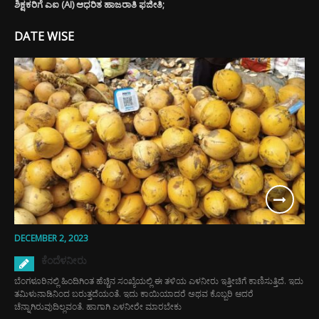
ಶಿಕ್ಷಕರಿಗೆ ಎಐ (AI) ಆಧರಿತ ಹಾಜರಾತಿ ಫಜೀತಿ;
DATE WISE
DECEMBER 2, 2023
ಕೆಂದೆಳನೀರು
ಬೆಂಗಳೂರಿನಲ್ಲಿ ಹಿಂದಿಗಿಂತ ಹೆಚ್ಚಿನ ಸಂಖ್ಯೆಯಲ್ಲಿ ಈ ತಳಿಯ ಎಳನೀರು ಇತ್ತೀಚಿಗೆ ಕಾಣಿಸುತ್ತಿದೆ. ಇದು
ತಮಿಳುನಾಡಿನಿಂದ ಬರುತ್ತದೆಯಂತೆ. ಇದು ಕಾಯಿಯಾದರೆ ಅಥವ ಕೊಬ್ಬರಿ ಆದರೆ
ಚೆನ್ನಾಗಿರುವುದಿಲ್ಲವಂತೆ. ಹಾಗಾಗಿ ಎಳನೀರೇ ಮಾರಬೇಕು