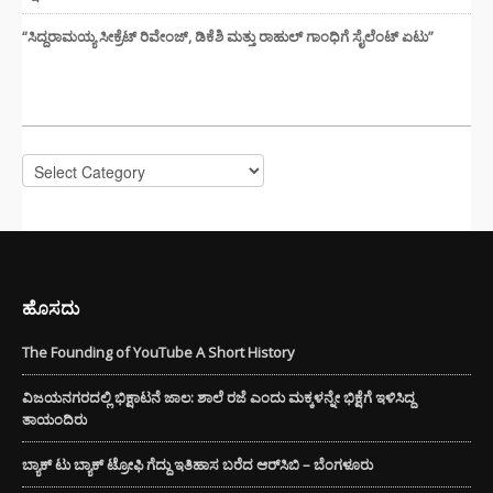
“ಸಿದ್ದರಾಮಯ್ಯ ಸೀಕ್ರೆಟ್ ರಿವೇಂಜ್‌, ಡಿಕೆಶಿ ಮತ್ತು ರಾಹುಲ್‌ ಗಾಂಧಿಗೆ ಸೈಲೆಂಟ್ ಏಟು”
CATEGORIES
Categories
ಹೊಸದು
The Founding of YouTube A Short History
ವಿಜಯನಗರದಲ್ಲಿ ಭಿಕ್ಷಾಟನೆ ಜಾಲ: ಶಾಲೆ ರಜೆ ಎಂದು ಮಕ್ಕಳನ್ನೇ ಭಿಕ್ಷೆಗೆ ಇಳಿಸಿದ್ದ
ತಾಯಂದಿರು
ಬ್ಯಾಕ್ ಟು ಬ್ಯಾಕ್ ಟ್ರೋಫಿ ಗೆದ್ದು ಇತಿಹಾಸ ಬರೆದ ಆರ್‌ಸಿಬಿ – ಬೆಂಗಳೂರು