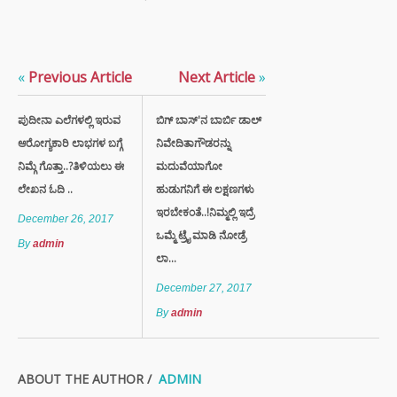
«
Previous Article
Next Article
»
ಪುದೀನಾ ಎಲೆಗಳಲ್ಲಿ ಇರುವ
ಬಿಗ್ ಬಾಸ್'ನ ಬಾರ್ಬಿ ಡಾಲ್
ಆರೋಗ್ಯಕಾರಿ ಲಾಭಗಳ ಬಗ್ಗೆ
ನಿವೇದಿತಾಗೌಡರನ್ನು
ನಿಮ್ಗೆ ಗೊತ್ತಾ..?ತಿಳಿಯಲು ಈ
ಮದುವೆಯಾಗೋ
ಲೇಖನ ಓದಿ ..
ಹುಡುಗನಿಗೆ ಈ ಲಕ್ಷಣಗಳು
ಇರಬೇಕಂತೆ..!ನಿಮ್ಮಲ್ಲಿ ಇದ್ರೆ
December 26, 2017
ಒಮ್ಮೆ ಟ್ರೈ ಮಾಡಿ ನೋಡ್ರೆ
By
admin
ಲಾ...
December 27, 2017
By
admin
ABOUT THE AUTHOR /
ADMIN