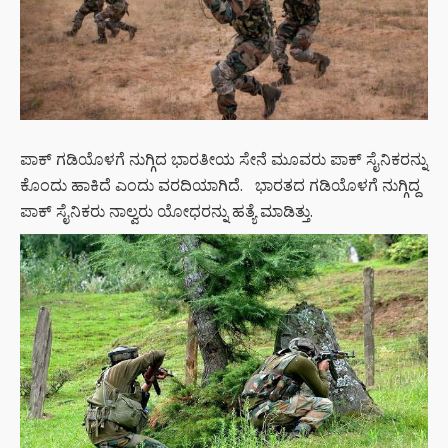
ಪಾಕ್ ಗಡಿಯೊಳಗೆ ನುಗ್ಗಿದ ಭಾರತೀಯ ಸೇನೆ ಮೂವರು ಪಾಕ್ ಸೈನಿಕರನ್ನು
ಕೊಂದು ಹಾಕಿದೆ ಎಂದು ವರದಿಯಾಗಿದೆ. ಭಾರತದ ಗಡಿಯೊಳಗೆ ನುಗ್ಗಿದ್ದ
ಪಾಕ್ ಸೈನಿಕರು ನಾಲ್ವರು ಯೋಧರನ್ನು ಹತ್ಯೆ ಮಾಡಿತ್ತು.