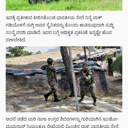
ಇದಕ್ಕೆ ಪ್ರತೀಕಾರ ತೀರಿಸಿಕೊಂಡ ಭಾರತೀಯ ಸೇನೆ ನಿನ್ನೆ ಪಾಕ್
ಗಡಿಯೊಳಗೆ ನುಗ್ಗಿ ಅವರ ಸೈನಿಕರನ್ನು ಕೊಂದು ಹಾಕಿರುವುದಾಗಿ ಸುದ್ದಿ
ಸಂಸ್ಥೆ ವರದಿ ಮಾಡಿದೆ. ಇದರ ಬಗ್ಗೆ ಅಧಿಕೃತ ಪ್ರಕಟಣೆ ಇನ್ನಷ್ಟೇ ಹೊರ
ಬೀಳಬೇಕಿದೆ.
ಆದರೆ ನಡೆದ ಬಾರಿ ನಾಗಾ ಉಗ್ರರ ಶಿಬಿರಗಳನ್ನು ಗುರಿಯಾಗಿಸಿ ಇಂಡೋ-
ಮಯನ್ಮಾರ್ ನಿಯಂತ್ರಣ ರೇಖೆಯಲ್ಲಿ ಮಿಂಚಿನ ದಾಳಿ. ಭಾರತೀಯ ಸೇನೆ