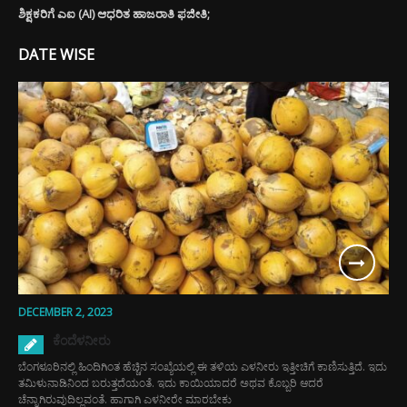
ಶಿಕ್ಷಕರಿಗೆ ಎಐ (AI) ಆಧರಿತ ಹಾಜರಾತಿ ಫಜೀತಿ;
DATE WISE
DECEMBER 2, 2023
ಕೆಂದೆಳನೀರು
ಬೆಂಗಳೂರಿನಲ್ಲಿ ಹಿಂದಿಗಿಂತ ಹೆಚ್ಚಿನ ಸಂಖ್ಯೆಯಲ್ಲಿ ಈ ತಳಿಯ ಎಳನೀರು ಇತ್ತೀಚಿಗೆ ಕಾಣಿಸುತ್ತಿದೆ. ಇದು
ತಮಿಳುನಾಡಿನಿಂದ ಬರುತ್ತದೆಯಂತೆ. ಇದು ಕಾಯಿಯಾದರೆ ಅಥವ ಕೊಬ್ಬರಿ ಆದರೆ
ಚೆನ್ನಾಗಿರುವುದಿಲ್ಲವಂತೆ. ಹಾಗಾಗಿ ಎಳನೀರೇ ಮಾರಬೇಕು