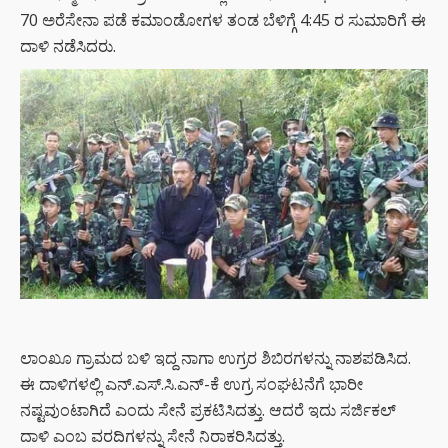
70 ಅರೆಸೇನಾ ಪಡೆ ಕಮಾಂಡೋಗಳ ತಂಡ ಬೆಳಿಗ್ಗೆ 4:45 ರ ಸುಮಾರಿಗೆ ಈ
ದಾಳಿ ನಡೆಸಿದರು.
ಲಾಂಖೂ ಗ್ರಾಮದ ಬಳಿ ಇದ್ದ ನಾಗಾ ಉಗ್ರರ ಶಿಬಿರಗಳನ್ನು ನಾಶಪಡಿಸಿದ.
ಈ ದಾಳಿಗಳಲ್ಲಿ ಎನ್.ಎಸ್.ಸಿ.ಎನ್-ಕೆ ಉಗ್ರ ಸಂಘಟನೆಗೆ ಭಾರೀ
ನಷ್ಟವುಂಟಾಗಿದೆ ಎಂದು ಸೇನೆ ಪ್ರಕಟಿಸಿದತ್ತು. ಆದರೆ ಇದು ಸರ್ಜಿಕಲ್
ದಾಳಿ ಎಂಬ ವರದಿಗಳನ್ನು ಸೇನೆ ನಿರಾಕರಿಸಿದತ್ತು.