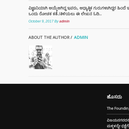
ವಿಜ್ಞಾನಿಯಾಗಿ ಆಯ್ಕೆಆಗಿದ್ದ ಇವರು, ಆಧ್ಯಾತ್ಮಿಕ ಗುರುಗಳಾಗಿದ್ದರ ಹಿಂದೆ 
ಭಾರತದಲ
ಒಂದು ರೋಚಕ ಕತೆ..!ತಿಳಿಯಲು ಈ ಲೇಖನ ಓದಿ...
ಬೇಡಿಕ
October 9, 2017
By
admin
ಬಿದ್ದಿದೆ.
ABOUT THE AUTHOR /
ADMIN
ಸಿಲ್ಕಿ 
ಕೂದಲಿ
ಹೇರ್ ಕ
ಪ್ರಯತ್ನ
ಹೊಸದು
The Founding
ವಿಜಯನಗರದಲ್ಲಿ 
ಮಕ್ಕಳನ್ನೇ ಭಿಕ್ಷ