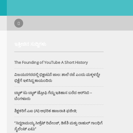
ಇತ್ತೀಚಿನ ಸುದ್ದಿಗಳು
The Founding of YouTube A Short History
ವಿಜಯನಗರದಲ್ಲಿ ಭಿಕ್ಷಾಟನೆ ಜಾಲ: ಶಾಲೆ ರಜೆ ಎಂದು ಮಕ್ಕಳನ್ನೇ
ಭಿಕ್ಷೆಗೆ ಇಳಿಸಿದ್ದ ತಾಯಂದಿರು
ಬ್ಯಾಕ್ ಟು ಬ್ಯಾಕ್ ಟ್ರೋಫಿ ಗೆದ್ದು ಇತಿಹಾಸ ಬರೆದ ಆರ್‌ಸಿಬಿ –
ಬೆಂಗಳೂರು
ಶಿಕ್ಷಕರಿಗೆ ಎಐ (AI) ಆಧರಿತ ಹಾಜರಾತಿ ಫಜೀತಿ;
“ಸಿದ್ದರಾಮಯ್ಯ ಸೀಕ್ರೆಟ್ ರಿವೇಂಜ್‌, ಡಿಕೆಶಿ ಮತ್ತು ರಾಹುಲ್‌ ಗಾಂಧಿಗೆ
ಸೈಲೆಂಟ್ ಏಟು”