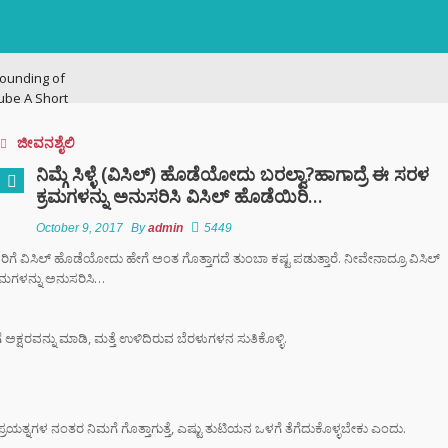
ounding of
ube A Short
ry
ಜೀವನಶೈಲಿ
ನಗರದಲ್ಲಿ
ನಿಮ್ಗೆ ಸಿಳ್ಳೆ (ವಿಸಿಲ್) ಹೊಡೆಯೋದು ಬರಲ್ವಾ?ಹಾಗಾದ್ರೆ ಈ ಸರಳ
ಟನೆ ಜಾಲ: ಶಾಲೆ ರಜೆ
ಕ್ರಮಗಳನ್ನು ಅನುಸರಿಸಿ ವಿಸಿಲ್ ಹೊಡೆಯಿರಿ…
ಕ್ಕಳನ್ನೇ ಭಿಕ್ಷೆಗೆ
ದ್ದ ತಾಯಂದಿರು
October 9, 2017
By
admin
5449
ಲವರಿಗೆ ವಿಸಿಲ್ ಹೊಡೆಯೋದು ಹೇಗೆ ಅಂತ ಗೊತ್ತಾಗದೆ ತುಂಬಾ ಕಷ್ಟ ಪಡುತ್ತಾರೆ. ನೀವೇನಾದ್ರೂ ವಿಸಿಲ್
ರಮಗಳನ್ನು ಅನುಸರಿಸಿ…
 ಟು ಬ್ಯಾಕ್ ಟ್ರೋಫಿ
 ಇತಿಹಾಸ ಬರೆದ
ಿಬಿ – ಬೆಂಗಳೂರು
್ಷರವನ್ನು ಮಾಡಿ, ಮತ್ತೆ ಉಳಿದಿರುವ ಬೆರಳುಗಳನ ಸುತಿಕೊಳ್ಳಿ.
ಿಗೆ ಎಐ (AI)
 ಹಾಜರಾತಿ
;
ಪ್ರಯತ್ನಗಳ ನಂತರ ನಿಮಗೆ ಗೊತ್ತಾಗುತ್ತೆ, ಎಷ್ಟು ತುಟಿಯನ ಒಳಗೆ ತೆಗೆದುಕೊಳ್ಳಬೇಕು ಎಂದು.