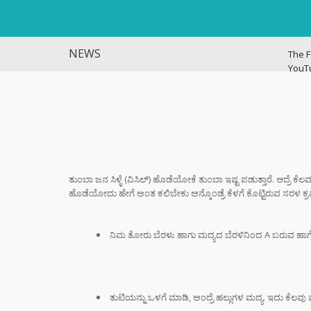
NEWS
The F
YouT
Histo
ವಿಜಯ
ಭಿಕ್ಷಾ
ಎಂದು ಮ
ಇಳಿಸಿ
ತುಂಬಾ ಜನ ಸಿಳ್ಳೆ (ವಿಸಿಲ್) ಹೊಡೆಯೋಕೆ ತುಂಬಾ ಇಷ್ಟ ಪಡುತ್ತಾರೆ. ಆದ್ರೆ ಕೆ
ಹೊಡೆಯೋದು ಹೇಗೆ ಅಂತ ಕಲಿಬೇಕು ಅನ್ಕೊಂಡ್ರೆ ಕೆಳಗೆ ಕೊಟ್ಟಿರುವ ಸರಳ ಕ್
ಬ್ಯಾಕ್
ಗೆದ್ದು
ಆರ್‌ಸ
ನಿಮ ತೋರು ಬೆರಳು ಹಾಗು ಮದ್ಯದ ಬೆರಳಿನಿಂದ A ಬರುವ ಹಾಗೆ ಅಕ
ಶಿಕ್ಷಕರ
ಆಧರಿತ
ಫಜೀತಿ
ತುಟಿಯನ್ನು ಒಳಗೆ ಮಾಡಿ, ಅಂದ್ರೆ ಹಲ್ಲುಗಳ ಮದ್ಯ. ಇದು ಕೆಲವು 