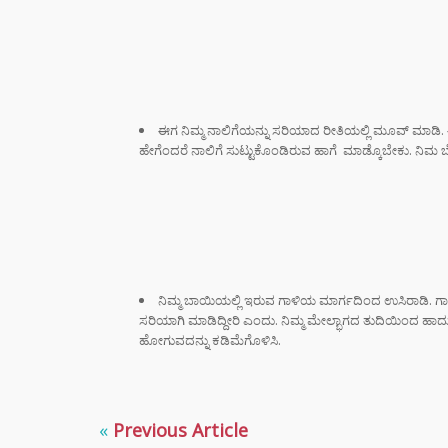
“ಸಿದ್ದ
ರಿವೇಂಜ
ರಾಹುಲ್
ಸೈಲೆಂ
ಮುಖ್ಯ
ಈಗ ನಿಮ್ಮ ನಾಲಿಗೆಯನ್ನು ಸರಿಯಾದ ರೀತಿಯಲ್ಲಿ ಮೂವ್ ಮಾಡಿ. ಈಗ
ಸಿದ್ದ
ಹೇಗೆಂದರೆ ನಾಲಿಗೆ ಸುಟ್ಟುಕೊಂಡಿರುವ ಹಾಗೆ ಮಾಡ್ಕೊಬೇಕು. ನಿಮ 
ರಾಜೀ
ಡಿಕೆ 
ಮುಂದ
ಸ್ಟೈಲ್
ಬೆಲೆಯ 
ಧರಿಸು
ನಿಮ್ಮ ಬಾಯಿಯಲ್ಲಿ ಇರುವ ಗಾಳಿಯ ಮಾರ್ಗದಿಂದ ಉಸಿರಾಡಿ. ಗಾಳಿ
ಈ ಅಪ
ಸರಿಯಾಗಿ ಮಾಡಿದ್ದೀರಿ ಎಂದು. ನಿಮ್ಮ ಮೇಲ್ಭಾಗದ ತುದಿಯಿಂದ ಹಾದುಹ
ತಿಳಿಯ
ಹೋಗುವದನ್ನು ಕಡಿಮೆಗೊಳಿಸಿ.
DIGI
SCAM :
ಖಾತೆಯಲ್
«
Previous Article
ಕೋಟಿ