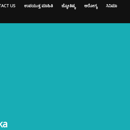
ACT US
ಉಪಯುಕ್ತ ಮಾಹಿತಿ
ಜ್ಯೋತಿಷ್ಯ
ಆರೋಗ್ಯ
ಸಿನಿಮಾ
ka