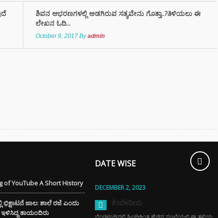
ಇದೆ
ಶಿವನ ಆಭರಣಗಳಲ್ಲಿ ಅಡಗಿರುವ ಸತ್ಯವೇನು ಗೊತ್ತಾ..?ತಿಳಿಯಲು ಈ
್ಲಿ ಚಿನ್ನದ
ಲೇಖನ ಓದಿ...
ೆಗೆ ದೊಡ್ಡ ಹೊಡೆತ
October 9, 2017
By
admin
ಮತ್ತು ಶೈನಿಂಗ್
ಗೆ ಬೀಟ್ರೂಟ್‌ನ ಈ
ೇರ್ ಟಿಪ್ಸ್
ಿಸಿ
DATE WISE
 of YouTube A Short History
DECEMBER 2, 2023
ಕೆಂದೆಳನೀರು
ಭಿಕ್ಷಾಟನೆ ಜಾಲ: ಶಾಲೆ ರಜೆ ಎಂದು
ೆಗೆ ಇಳಿಸಿದ್ದ ತಾಯಂದಿರು
ಬೆಂಗಳೂರಿನಲ್ಲಿ ಹಿಂದಿಗಿಂತ ಹೆಚ್ಚಿನ ಸಂಖ್ಯೆಯಲ್ಲಿ ಈ ತಳಿಯ