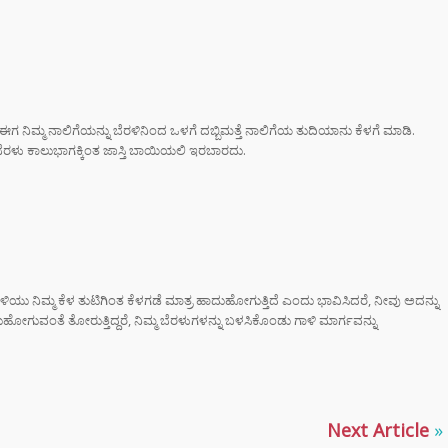
ರಾಮಯ್ಯ ಸೀಕ್ರೆಟ್
್‌, ಡಿಕೆಶಿ ಮತ್ತು
‌ ಗಾಂಧಿಗೆ
ಟ್ ಏಟು”
ಮಂತ್ರಿ
 ನಿಮ್ಮ ನಾಲಿಗೆಯನ್ನು ಬೆರಳಿನಿಂದ ಒಳಗೆ ದಬ್ಬಿಮತ್ತೆ ನಾಲಿಗೆಯ ತುದಿಯಾನು ಕೆಳಗೆ ಮಾಡಿ.
ರಾಮಯ್ಯ ಅವರು
ಬೆರಳು ಕಾಲುಭಾಗಕ್ಕಿಂತ ಜಾಸ್ತಿ ಬಾಯಿಯಲಿ ಇರಬಾರದು.
ನಾಮೆ ಘೋಷಣೆ –
ಶಿವಕುಮಾರ್
ಿನ ಸಿಎಂ?
‌ಗಾಗಿ ಕಡಿಮೆ
ಸನ್‌ಗ್ಲಾಸ್
ತ್ತೀರಾ? ಹಾಗಾದರೆ
ಯು ನಿಮ್ಮ ಕೆಳ ತುಟಿಗಿಂತ ಕೆಳಗಡೆ ಮಾತ್ರ ಹಾದುಹೋಗುತ್ತಿದೆ ಎಂದು ಭಾವಿಸಿದರೆ, ನೀವು ಅದನ್ನು
ಾಯಗಳ ಬಗ್ಗೆ
ೋಗುವಂತೆ ತೋರುತ್ತಿದ್ದರೆ, ನಿಮ್ಮ ಬೆರಳುಗಳನ್ನು ಬಳಸಿಕೊಂಡು ಗಾಳಿ ಮಾರ್ಗವನ್ನು
ಲೇಬೇಕು!
TAL ARREST
 ವೃದ್ಧೆ ಆಸ್ತಿ ಮಾರಿ
ಲಿಟ್ಟಿದ್ದ 24
Next Article
»
 ರೂ ಲೂಟಿ