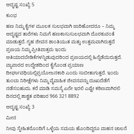
ಅದೃಷ್ಟ ಸಂಖ್ಯೆ: 5
ಕುಂಭ
ಹಣ ನಿಮ್ಮ ಕೈಗಳ ಮೂಲಕ ಸುಲಭವಾಗಿ ಜಾರಿಹೋದರೂ – ನಿಮ್ಮ
ಅದೃಷ್ಟದ ತಾರೆಗಳು ನಿಮಗೆ ಹಣಕಾಸುಸುಲಭವಾಗಿ ದೊರಕುವಂತೆ
ಮಾಡುತ್ತದೆ. ಗೃಹ ಜೀವನ ಶಾಂತಿಯುತ ಮತ್ತು ಉತ್ತಮವಾಗಿರುತ್ತದೆ
ಪ್ರಣಯ ನಿಮ್ಮ ಪ್ರೀತಿಪಾತ್ರರು ಇಂದು
ಅತಿಯಾದಬೇಡಿಕೆಗಳನ್ನಿಡುವುದರಿಂದ ಪ್ರಣಯದಲ್ಲಿ ಹಿನ್ನೆಡೆಯಿರುತ್ತದೆ.
ವ್ಯಾಪಾರದ ಉದ್ದೇಶದಿಂದ ಕೈಗೊಂಡ ಪ್ರಯಾಣ
ದೀರ್ಘಾವಧಿಯಲ್ಲಿಪ್ರಯೋಜನಕಾರಿ ಎಂದು ಸಾಬೀತಾಗುತ್ತದೆ. ಇಂದು
ತುಂಬಾ ನಿರೀಕ್ಷೆಗಳು ನಿಮ್ಮ ವೈವಾಹಿಕ ಜೀವನವನ್ನು ದುಃಖದೆಡೆಗೆ
ನಡೆಸಬಹುದು. ಕರೆ ಮಾಡಿ ಸಮಸ್ಯೆ ಏನೇ ಇರಲಿ ಎಷ್ಟೇ ಕಠಿಣವಾಗಿರಲಿ
ದಿನದಲ್ಲಿ ಶಾಶ್ವತ ಪರಿಹಾರ 966 321 8892
ಅದೃಷ್ಟ ಸಂಖ್ಯೆ: 3
ಮೀನ
ನೀವು ಸ್ನೇಹಿತರೊಂದಿಗೆ ಒಳ್ಳೆಯ ಸಮಯ ಹೊಂದಿದ್ದರೂ ವಾಹನ ಚಾಲನೆ