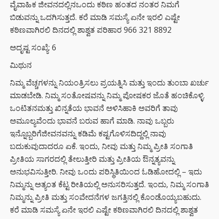
ವೈವಾಹಿಕ ಜೀವನದಲ್ಲಿನಒಂದು ಕಠಿಣ ಹಂತದ ನಂತರ ನಿಮಗೆ
ಬಿಡುವನ್ನು ಒದಗಿಸುತ್ತದೆ. ಕರೆ ಮಾಡಿ ಸಮಸ್ಯೆ ಏನೇ ಇರಲಿ ಎಷ್ಟೇ
ಕಠಿಣವಾಗಿರಲಿ ದಿನದಲ್ಲಿ ಶಾಶ್ವತ ಪರಿಹಾರ 966 321 8892
ಅದೃಷ್ಟ ಸಂಖ್ಯೆ: 6
ಮಿಥುನ
ನಿಮ್ಮ ವೆಚ್ಚಗಳನ್ನು ನಿಯಂತ್ರಿಸಲು ಪ್ರಯತ್ನಿಸಿ ಮತ್ತು ಇಂದು ತುಂಬಾ ಖರ್ಚು
ಮಾಡಬೇಡಿ. ನಿಮ್ಮ ಸಂತೋಷವನ್ನು ನಿಮ್ಮ ಪೋಷಕರ ಜೊತೆ ಹಂಚಿಕೊಳ್ಳಿ.
ಒಂಟಿತನಮತ್ತು ಖಿನ್ನತೆಯ ಭಾವನೆ ಅಳಿಸಿಹಾಕಿ ಅವರಿಗೆ ತಾವು
ಅಮೂಲ್ಯವೆಂದು ಭಾವನೆ ಬರುವ ಹಾಗೆ ಮಾಡಿ. ನಾವು ಒಬ್ಬರು
ಇನ್ನೊಬ್ಬರಿಗೆಜೀವನವನ್ನು ಕಡಿಮೆ ಕಷ್ಟಗೊಳಿಸದಿದ್ದಲ್ಲಿ ನಾವು
ಬದುಕುವುದಾದರೂ ಏಕೆ. ಇಂದು, ನೀವು ಮತ್ತು ನಿಮ್ಮ ಪ್ರೀತಿ ಸಂಗಾತಿ
ಪ್ರೀತಿಯ ಸಾಗರದಲ್ಲಿ ತೇಲುತ್ತೀರಿ ಮತ್ತು ಪ್ರೀತಿಯ ಔನ್ನತ್ಯವನ್ನು
ಅನುಭವಿಸುತ್ತೀರಿ. ನೀವು ಒಂದು ಪರಿಸ್ಥಿತಿಯಿಂದ ಓಡಿಹೋದಲ್ಲಿ – ಇದು
ನಿಮ್ಮನ್ನು ಅತ್ಯಂತ ಕೆಟ್ಟ ರೀತಿಯಲ್ಲಿ ಅನುಸರಿಸುತ್ತದೆ. ಇಂದು, ನಿಮ್ಮ ಸಂಗಾತಿ
ನಿಮ್ಮನ್ನು ಪ್ರೀತಿ ಮತ್ತು ಸಂವೇದನೆಗಳ ಜಗತ್ತಿನಲ್ಲಿ ಕೊಂಡೊಯ್ಯಬಹುದು.
ಕರೆ ಮಾಡಿ ಸಮಸ್ಯೆ ಏನೇ ಇರಲಿ ಎಷ್ಟೇ ಕಠಿಣವಾಗಿರಲಿ ದಿನದಲ್ಲಿ ಶಾಶ್ವತ