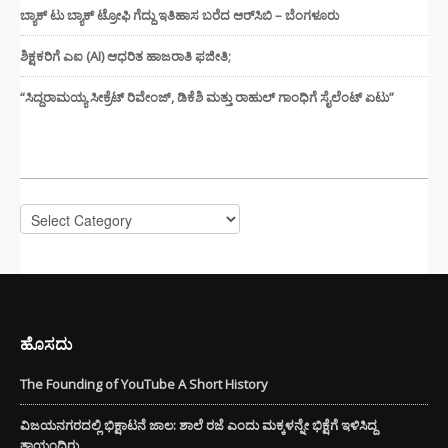
ಬ್ಯಾಕ್ ಟು ಬ್ಯಾಕ್ ಟ್ರೋಫಿ ಗೆದ್ದು ಇತಿಹಾಸ ಬರೆದ ಆರ್‌ಸಿಬಿ – ಬೆಂಗಳೂರು
ಶಿಕ್ಷಕರಿಗೆ ಎಐ (AI) ಆಧರಿತ ಹಾಜರಾತಿ ಫಜೀತಿ;
“ಸಿದ್ದರಾಮಯ್ಯ ಸೀಕ್ರೆಟ್ ರಿವೇಂಜ್‌, ಡಿಕೆಶಿ ಮತ್ತು ರಾಹುಲ್‌ ಗಾಂಧಿಗೆ ಸೈಲೆಂಟ್ ಏಟು”
CATEGORIES
Categories
ಹೊಸದು
The Founding of YouTube A Short History
ವಿಜಯನಗರದಲ್ಲಿ ಭಿಕ್ಷಾಟನೆ ಜಾಲ: ಶಾಲೆ ರಜೆ ಎಂದು ಮಕ್ಕಳನ್ನೇ ಭಿಕ್ಷೆಗೆ ಇಳಿಸಿದ್ದ
ತಾಯಂದಿರು