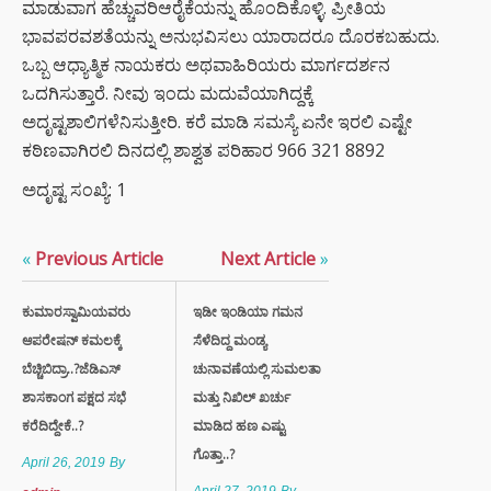
ಮಾಡುವಾಗ ಹೆಚ್ಚುವರಿಆರೈಕೆಯನ್ನು ಹೊಂದಿಕೊಳ್ಳಿ. ಪ್ರೀತಿಯ
ಭಾವಪರವಶತೆಯನ್ನು ಅನುಭವಿಸಲು ಯಾರಾದರೂ ದೊರಕಬಹುದು.
ಒಬ್ಬ ಆಧ್ಯಾತ್ಮಿಕ ನಾಯಕರು ಅಥವಾಹಿರಿಯರು ಮಾರ್ಗದರ್ಶನ
ಒದಗಿಸುತ್ತಾರೆ. ನೀವು ಇಂದು ಮದುವೆಯಾಗಿದ್ದಕ್ಕೆ
ಅದೃಷ್ಟಶಾಲಿಗಳೆನಿಸುತ್ತೀರಿ. ಕರೆ ಮಾಡಿ ಸಮಸ್ಯೆ ಏನೇ ಇರಲಿ ಎಷ್ಟೇ
ಕಠಿಣವಾಗಿರಲಿ ದಿನದಲ್ಲಿ ಶಾಶ್ವತ ಪರಿಹಾರ 966 321 8892
ಅದೃಷ್ಟ ಸಂಖ್ಯೆ: 1
«
Previous Article
Next Article
»
ಕುಮಾರಸ್ವಾಮಿಯವರು
ಇಡೀ ಇಂಡಿಯಾ ಗಮನ
ಆಪರೇಷನ್ ಕಮಲಕ್ಕೆ
ಸೆಳೆದಿದ್ದ ಮಂಡ್ಯ
ಬೆಚ್ಚಿಬಿದ್ರಾ..?ಜೆಡಿಎಸ್
ಚುನಾವಣೆಯಲ್ಲಿ ಸುಮಲತಾ
ಶಾಸಕಾಂಗ ಪಕ್ಷದ ಸಭೆ
ಮತ್ತು ನಿಖಿಲ್ ಖರ್ಚು
ಕರೆದಿದ್ದೇಕೆ..?
ಮಾಡಿದ ಹಣ ಎಷ್ಟು
ಗೊತ್ತಾ..?
April 26, 2019
By
April 27, 2019
By