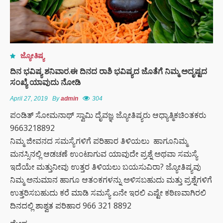
ಜ್ಯೋತಿಷ್ಯ
ದಿನ ಭವಿಷ್ಯ ಶನಿವಾರ.ಈ ದಿನದ ರಾಶಿ ಭವಿಷ್ಯದ ಜೊತೆಗೆ ನಿಮ್ಮ ಅದೃಷ್ಟದ
ಸಂಖ್ಯೆ ಯಾವುದು ನೋಡಿ
April 27, 2019
By
admin
304
ಪಂಡಿತ್ ಸೋಮನಾಥ್ ಸ್ವಾಮಿ ದೈವಜ್ಞ ಜ್ಯೋತಿಷ್ಯರು ಆಧ್ಯಾತ್ಮಿಕಚಿಂತಕರು
9663218892
ನಿಮ್ಮ ಜೀವನದ ಸಮಸ್ಯೆಗಳಿಗೆ ಪರಿಹಾರ ತಿಳಿಯಲು ಹಾಗೂನಿಮ್ಮ
ಮನಸ್ಸಿನಲ್ಲಿ ಆಡಚಣೆ ಉಂಟಾಗುವ ಯಾವುದೇ ಪ್ರಶ್ನೆ ಅಥವಾ ಸಮಸ್ಯೆ
ಇದೆಯೇ ಮತ್ತುನೀವು ಉತ್ತರ ತಿಳಿಯಲು ಬಯಸುವಿರಾ? ಜ್ಯೋತಿಷ್ಯವು
ನಿಮ್ಮ ಅನುಮಾನ ಹಾಗೂ ಆತಂಕಗಳನ್ನು ಅಳಿಸಬಹುದು ಮತ್ತು ಪ್ರಶ್ನೆಗಳಿಗೆ
ಉತ್ತರಿಸಬಹುದು ಕರೆ ಮಾಡಿ ಸಮಸ್ಯೆ ಏನೇ ಇರಲಿ ಎಷ್ಟೇ ಕಠಿಣವಾಗಿರಲಿ
ದಿನದಲ್ಲಿ ಶಾಶ್ವತ ಪರಿಹಾರ 966 321 8892