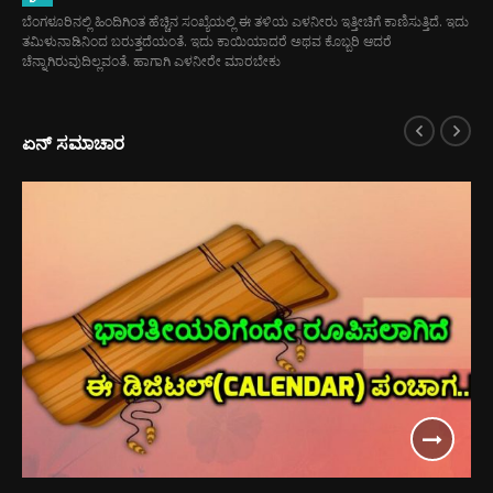
ಬೆಂಗಳೂರಿನಲ್ಲಿ ಹಿಂದಿಗಿಂತ ಹೆಚ್ಚಿನ ಸಂಖ್ಯೆಯಲ್ಲಿ ಈ ತಳಿಯ ಎಳನೀರು ಇತ್ತೀಚಿಗೆ ಕಾಣಿಸುತ್ತಿದೆ. ಇದು
ತಮಿಳುನಾಡಿನಿಂದ ಬರುತ್ತದೆಯಂತೆ. ಇದು ಕಾಯಿಯಾದರೆ ಅಥವ ಕೊಬ್ಬರಿ ಆದರೆ
ಚೆನ್ನಾಗಿರುವುದಿಲ್ಲವಂತೆ. ಹಾಗಾಗಿ ಎಳನೀರೇ ಮಾರಬೇಕು
ಏನ್ ಸಮಾಚಾರ
್
ಲಾ