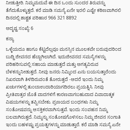
ನೀಡುತ್ತೀರಿ. ನಿಮ್ಮಮದುವೆ ಈ ದಿನ ಒಂದು ಸುಂದರ ತಿರುವನ್ನು
ತೆಗೆದುಕೊಳ್ಳುತ್ತದೆ. ಕರೆ ಮಾಡಿ ಸಮಸ್ಯೆ ಏನೇ ಇರಲಿ ಎಷ್ಟೇ ಕಠಿಣವಾಗಿರಲಿ
ದಿನದಲ್ಲಿ ಶಾಶ್ವತ ಪರಿಹಾರ 966 321 8892
ಅದೃಷ್ಟ ಸಂಖ್ಯೆ: 6
ಕನ್ಯಾ
ಒಳ್ಳೆಯದೂ ಹಾಗೂ ಕೆಟ್ಟದೆಲ್ಲವೂ ಮನಸ್ಸಿನ ಮೂಲಕವೇ ಬರುವುದರಿಂದ
ಬುದ್ದಿ ಜೀವನದ ಹೆಬ್ಬಾಗಿಲಾಗಿದೆ. ಇದುಜೀವನದ ಸಮಸ್ಯೆಗಳನ್ನು
ಪರಿಹರಿಸುವಲ್ಲಿ ಸಹಾಯ ಮಾಡುತ್ತದೆ ಮತ್ತು ಅಗತ್ಯವಿರುವ
ಬೆಳಕನ್ನುನೀಡುತ್ತದೆ. ನೀವು ಜನರು ನಿಮ್ಮಿಂದ ಏನು ಬಯಸುತ್ತಾರೆಂದು
ನಿಖರವಾಗಿ ತಿಳಿದಿರುವಂತೆ ತೋರುತ್ತದೆ -ಆದರೆ ಇಂದು ನಿಮ್ಮ
ಖರ್ಚುಗಳಲ್ಲಿ ತುಂಬಾಉದಾರಿಯಾಗದಿರಲು ಪ್ರಯತ್ನಿಸಿ. ನೀವು
ಪ್ರೀತಿಪಾತ್ರರ ಜೊತೆ ವಾದಗಳಿಗೆ ಕಾರಣವಾಗಬಹುದಾದ ವಿವಾದಾತ್ಮಕ
ವಿಷಯಗಳನ್ನು ತಪ್ಪಿಸಬೇಕು. ಪ್ರಣಯದ ಬಂಧಗಳು ನಿಮ್ಮ
ಸಂತೋಷವನ್ನು ಆಸಕ್ತಿಕರವಾಗಿಸುತ್ತವೆ. ಇಂದು ಸಂವಹನ ನಿಮ್ಮ
ಬಲವಾಗಿರುತ್ತದೆ. ನಿಮ್ಮನ್ನು ಸಂತೋಷಗೊಳಿಸಲು ನಿಮ್ಮ ಜೀವನ ಸಂಗಾತಿ
ಇಂದು ಬಹಳಷ್ಟು ಪ್ರಯತ್ನಗಳನ್ನು ಮಾಡುತ್ತಾರೆ. ಕರೆ ಮಾಡಿ ಸಮಸ್ಯೆ ಏನೇ