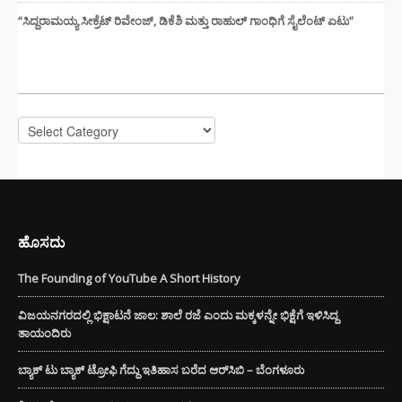
“ಸಿದ್ದರಾಮಯ್ಯ ಸೀಕ್ರೆಟ್ ರಿವೇಂಜ್‌, ಡಿಕೆಶಿ ಮತ್ತು ರಾಹುಲ್‌ ಗಾಂಧಿಗೆ ಸೈಲೆಂಟ್ ಏಟು”
CATEGORIES
Categories
ಹೊಸದು
The Founding of YouTube A Short History
ವಿಜಯನಗರದಲ್ಲಿ ಭಿಕ್ಷಾಟನೆ ಜಾಲ: ಶಾಲೆ ರಜೆ ಎಂದು ಮಕ್ಕಳನ್ನೇ ಭಿಕ್ಷೆಗೆ ಇಳಿಸಿದ್ದ
ತಾಯಂದಿರು
ಬ್ಯಾಕ್ ಟು ಬ್ಯಾಕ್ ಟ್ರೋಫಿ ಗೆದ್ದು ಇತಿಹಾಸ ಬರೆದ ಆರ್‌ಸಿಬಿ – ಬೆಂಗಳೂರು