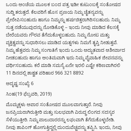
ಒಂದು ಅಂಚೆಯ ಮೂಲಕ ಬಂದ ಪತ್ರ ಇಡೀ ಕುಟುಂಬಕ್ಕೆ ಸಂತೋಷದ
ಸುದ್ದಿ ತರುತ್ತದೆ. ಕೆಲವರಿಗೆ ಹೊಸ ಪ್ರಣಯ ನಿಮ್ಮ ಚೈತನ್ಯವನ್ನು
ಪ್ರೇರೇಪಿಸಬಹುದು ಹಾಗೂ ನಿಮ್ಮನ್ನು ಹರ್ಷಚಿತ್ತರಾಗಿರಿಸಬಹುದು. ನಿಮ್ಮ
ಸುತ್ತ ನಡೆಯುವುದನ್ನು ನೋಡಿಕೊಳ್ಳಿ – ಇಂದು ನೀವು ಮಾಡಿದ ಕೆಲಸಕ್ಕೆ
ಬೇರೆಯವರು ಗೌರವ ತೆಗೆದುಕೊಳ್ಳಬಹುದು. ನಿಮ್ಮ ನೋಟ ಮತ್ತು
ವ್ಯಕ್ತಿತ್ವವನ್ನು ಸುಧಾರಿಸಲು ಮಾಡಿದ ಯತ್ನಗಳು ನಿಮಗೆ ತೃಪ್ತಿ ನೀಡುತ್ತವೆ.
ನಿಮ್ಮ ಹೆತ್ತವರು ನಿಮ್ಮ ಸಂಗಾತಿಗೆ ಇಂದು ಒಂದು ಅದ್ಭುತವಾದ ಆಶೀರ್ವಾದ
ನೀಡಬಹುದು ಹಾಗೂ ಅಂತಿಮವಾಗಿ ಇದು ನಿಮ್ಮ ವೈವಾಹಿಕ ಜೀವನವನ್ನು
ವರ್ಧಿಸಬಹುದು. ಕರೆ ಮಾಡಿ ಸಮಸ್ಯೆ ಏನೇ ಇರಲಿ ಎಷ್ಟೇ ಕಠಿಣವಾಗಿರಲಿ
11 ದಿನದಲ್ಲಿ ಶಾಶ್ವತ ಪರಿಹಾರ 966 321 8892
ಅದೃಷ್ಟ ಸಂಖ್ಯೆ: 6
ಸಿಂಹ(19 ಫೆಬ್ರವರಿ, 2019)
ಮೊಮ್ಮಕ್ಕಳು ಅಪಾರ ಸಂತೋಷದ ಮೂಲವಾಗುತ್ತಾರೆ. ನೀವು
ಜನಪ್ರಿಯರಾಗಿರುತ್ತೀರಿ ಮತ್ತು ಸುಲಭವಾಗಿ ವಿರುದ್ಧ ಲಿಂಗದ ಸದಸ್ಯರ
ಸೆಳೆಯುತ್ತೀರಿ. ನಿಮ್ಮ ಪಾಲುದಾರರನ್ನು ಲಘುವಾಗಿ ತೆಗೆದುಕೊಳ್ಳಬೇಡಿ.
ನೀವು ಶಾಪಿಂಗ್ ಹೋಗುತ್ತಿದ್ದಲ್ಲಿ ದುಂದುವೆಚ್ಛವನ್ನು ತಪ್ಪಿಸಿ. ಇಂದು, ನೀವು