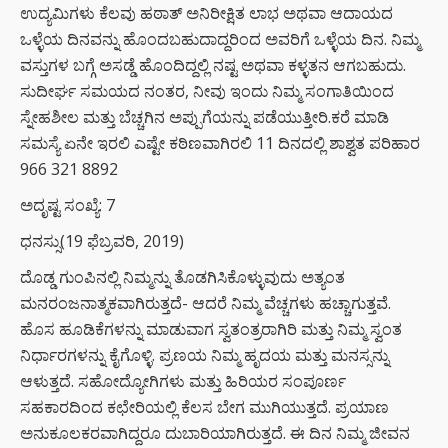
ಉದ್ಯಮಿಗಳು ಕೆಲವು ಹಠಾತ್ ಅನಿರೀಕ್ಷಿತ ಲಾಭ ಅಥವಾ ಆದಾಯದ
ಒಳ್ಳೆಯ ದಿನವನ್ನು ಹೊಂದಬಹುದಾದ್ದರಿಂದ ಅವರಿಗೆ ಒಳ್ಳೆಯ ದಿನ. ನಿಮ್ಮ
ವಸ್ತುಗಳ ಬಗ್ಗೆ ಅಸಡ್ಡೆ ಹೊಂದಿದ್ದಲ್ಲಿ ನಷ್ಟ ಅಥವಾ ಕಳ್ಳತನ ಆಗಬಹುದು.
ಸುದೀರ್ಘ ಸಮಯದ ನಂತರ, ನೀವು ಇಂದು ನಿಮ್ಮ ಸಂಗಾತಿಯಿಂದ
ಸ್ನೇಹಶೀಲ ಮತ್ತು ಬೆಚ್ಚಗಿನ ಅಪ್ಪುಗೆಯನ್ನು ಪಡೆಯುತ್ತೀರಿ.ಕರೆ ಮಾಡಿ
ಸಮಸ್ಯೆ ಏನೇ ಇರಲಿ ಎಷ್ಟೇ ಕಠಿಣವಾಗಿರಲಿ 11 ದಿನದಲ್ಲಿ ಶಾಶ್ವತ ಪರಿಹಾರ
966 321 8892
ಅದೃಷ್ಟ ಸಂಖ್ಯೆ: 7
ಧನಸ್ಸು(19 ಫೆಬ್ರವರಿ, 2019)
ದೊಡ್ಡ ಗುಂಪಿನಲ್ಲಿ ನಿಮ್ಮನ್ನು ತೊಡಗಿಸಿಕೊಳ್ಳುವುದು ಅತ್ಯಂತ
ಮನರಂಜನಾತ್ಮಕವಾಗಿರುತ್ತದೆ- ಆದರೆ ನಿಮ್ಮ ವೆಚ್ಚಗಳು ಹಚ್ಚಾಗುತ್ತವೆ.
ಹೊಸ ಹೂಡಿಕೆಗಳನ್ನು ಮಾಡುವಾಗ ಸ್ವತಂತ್ರರಾಗಿರಿ ಮತ್ತು ನಿಮ್ಮ ಸ್ವಂತ
ನಿರ್ಧಾರಗಳನ್ನು ಕೈಗೊಳ್ಳಿ. ಪ್ರಣಯ ನಿಮ್ಮ ಹೃದಯ ಮತ್ತು ಮನಸ್ಸನ್ನು
ಆಳುತ್ತದೆ. ಸಹೋದ್ಯೋಗಿಗಳು ಮತ್ತು ಹಿರಿಯರ ಸಂಪೂರ್ಣ
ಸಹಕಾರದಿಂದ ಕಛೇರಿಯಲ್ಲಿ ಕೆಲಸ ಬೇಗ ಮುಗಿಯುತ್ತದೆ. ಪ್ರಯಾಣ
ಅನುಕೂಲಕರವಾಗಿದ್ದರೂ ದುಬಾರಿಯಾಗಿರುತ್ತದೆ. ಈ ದಿನ ನಿಮ್ಮ ಜೀವನ