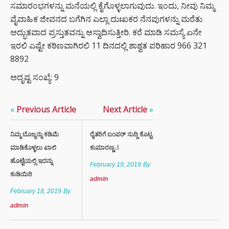
ಸಮಾರಂಭಗಳನ್ನು ಮನೆಯಲ್ಲಿ ಕೈಗೊಳ್ಳಲಾಗುವುದು. ಇಂದು, ನೀವು ನಿಮ್ಮ
ವೈವಾಹಿಕ ಜೀವನದ ಬಗೆಗಿನ ಎಲ್ಲಾ ದುಃಖಕರ ನೆನಪುಗಳನ್ನು ಮರೆತು
ಅದ್ಭುತವಾದ ಪ್ರಸ್ತುತವನ್ನು ಆಸ್ವಾದಿಸುತ್ತೀರಿ. ಕರೆ ಮಾಡಿ ಸಮಸ್ಯೆ ಏನೇ
ಇರಲಿ ಎಷ್ಟೇ ಕಠಿಣವಾಗಿರಲಿ 11 ದಿನದಲ್ಲಿ ಶಾಶ್ವತ ಪರಿಹಾರ 966 321
8892
ಅದೃಷ್ಟ ಸಂಖ್ಯೆ: 9
«
Previous Article
Next Article
»
ನಿಮ್ಮ ಬೊಜ್ಜನ್ನು ಕಡಿಮೆ
ರೈತರಿಗೆ ಬಂಪರ್ ಸುದ್ದಿ ಕೊಟ್ಟ
ಮಾಡಿಕೊಳ್ಳಲು ಖಾಲಿ
ಕುಮಾರಣ್ಣ..!
ಹೊಟ್ಟೆಯಲ್ಲಿ ಇದನ್ನು
February 19, 2019
By
ಕುಡಿಯಿರಿ
admin
February 18, 2019
By
admin