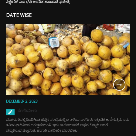
ಶಿಕ್ಷಕರಿಗೆ ಎಐ (AI) ಆಧರಿತ ಹಾಜರಾತಿ ಫಜೀತಿ;
DATE WISE
DECEMBER 2, 2023
ಕೆಂದೆಳನೀರು
ಬೆಂಗಳೂರಿನಲ್ಲಿ ಹಿಂದಿಗಿಂತ ಹೆಚ್ಚಿನ ಸಂಖ್ಯೆಯಲ್ಲಿ ಈ ತಳಿಯ ಎಳನೀರು ಇತ್ತೀಚಿಗೆ ಕಾಣಿಸುತ್ತಿದೆ. ಇದು
ತಮಿಳುನಾಡಿನಿಂದ ಬರುತ್ತದೆಯಂತೆ. ಇದು ಕಾಯಿಯಾದರೆ ಅಥವ ಕೊಬ್ಬರಿ ಆದರೆ
ಚೆನ್ನಾಗಿರುವುದಿಲ್ಲವಂತೆ. ಹಾಗಾಗಿ ಎಳನೀರೇ ಮಾರಬೇಕು