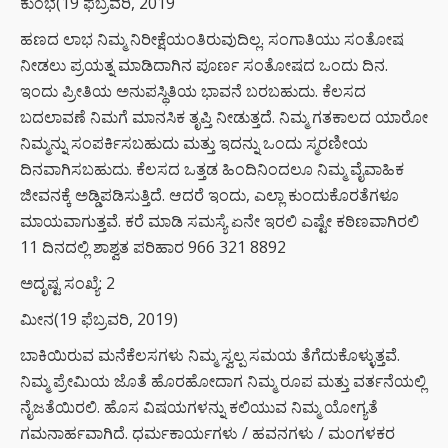
ಕುಂಭ(19 ಫೆಬ್ರವರಿ, 2019
ಹಣದ ಲಾಭ ನಿಮ್ಮ ನಿರೀಕ್ಷೆಯಂತಿರುವುದಿಲ್ಲ. ಸಂಗಾತಿಯು ಸಂತೋಷ
ನೀಡಲು ಪ್ರಯತ್ನ ಮಾಡಿದಾಗಿನ ಪೂರ್ಣ ಸಂತೋಷದ ಒಂದು ದಿನ.
ಇಂದು ಪ್ರೀತಿಯ ಅನುಪಸ್ಥಿತಿಯ ಭಾವನೆ ಬರಬಹುದು. ಕೆಲಸದ
ಬದಲಾವಣೆ ನಿಮಗೆ ಮಾನಸಿಕ ತೃಪ್ತಿ ನೀಡುತ್ತದೆ. ನಿಮ್ಮ ಗತಕಾಲದ ಯಾರೋ
ನಿಮ್ಮನ್ನು ಸಂಪರ್ಕಿಸಬಹುದು ಮತ್ತು ಇದನ್ನು ಒಂದು ಸ್ಮರಣೀಯ
ದಿನವಾಗಿಸಬಹುದು. ಕೆಲಸದ ಒತ್ತಡ ಹಿಂದಿನಿಂದಲೂ ನಿಮ್ಮ ವೈವಾಹಿಕ
ಜೀವನಕ್ಕೆ ಅಡ್ಡಿಪಡಿಸುತ್ತಿದೆ. ಆದರೆ ಇಂದು, ಎಲ್ಲಾ ಕುಂದುಕೊರತೆಗಳೂ
ಮಾಯವಾಗುತ್ತವೆ. ಕರೆ ಮಾಡಿ ಸಮಸ್ಯೆ ಏನೇ ಇರಲಿ ಎಷ್ಟೇ ಕಠಿಣವಾಗಿರಲಿ
11 ದಿನದಲ್ಲಿ ಶಾಶ್ವತ ಪರಿಹಾರ 966 321 8892
ಅದೃಷ್ಟ ಸಂಖ್ಯೆ: 2
ಮೀನ(19 ಫೆಬ್ರವರಿ, 2019)
ಬಾಕಿಯಿರುವ ಮನೆಕೆಲಸಗಳು ನಿಮ್ಮ ಸ್ವಲ್ಪ ಸಮಯ ತೆಗೆದುಕೊಳ್ಳುತ್ತವೆ.
ನಿಮ್ಮ ಪ್ರೇಮಿಯ ಜೊತೆ ಹೊರಹೋದಾಗ ನಿಮ್ಮ ರೂಪ ಮತ್ತು ವರ್ತನೆಯಲ್ಲಿ
ನೈಜತೆಯಿರಲಿ. ಹೊಸ ವಿಷಯಗಳನ್ನು ಕಲಿಯುವ ನಿಮ್ಮ ಯೋಗ್ಯತೆ
ಗಮನಾರ್ಹವಾಗಿದೆ. ಧರ್ಮಕಾರ್ಯಗಳು / ಹವನಗಳು / ಮಂಗಳಕರ