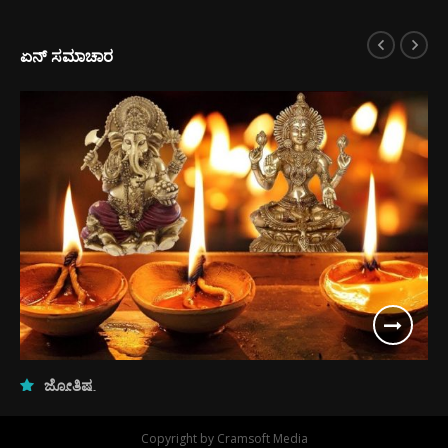
ಏನ್ ಸಮಾಚಾರ
ಜ್ಯೋತಿಷ್ಯ
ನಿತ್ಯ ಭವಿಷ್ಯ ಸೋಮವಾರ, ಈ ದಿನದ ರಾಶಿ
Copyright by Cramsoft Media
ಭವಿಷ್ಯದಲ್ಲಿ ಈ ರಾಶಿಗಳಿಗೆ