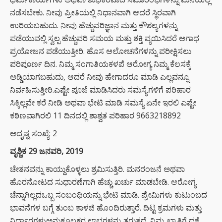
ನಡೆಸಬೇಕು. ನೀವು ಪ್ರೀತಿಯಲ್ಲಿ ನಿಧಾನವಾಗಿ ಆದರೆ ಸ್ಥಿರವಾಗಿ
ಉರಿಯಬಹುದು. ನೀವು ಹೆಚ್ಚುವರಿಜ್ಞಾನ ಮತ್ತು ಕೌಶಲ್ಯಗಳನ್ನು
ಪಡೆಯುವಲ್ಲಿ ಸ್ವಲ್ಪ ಹೆಚ್ಚುವರಿ ಸಮಯ ಮತ್ತು ಶಕ್ತಿ ವ್ಯಯಿಸಿದರೆ ಅಗಾಧ
ಪ್ರಯೋಜನ ಪಡೆಯುತ್ತೀರಿ. ಹೊಸ ಆಲೋಚನೆಗಳನ್ನು ಪರೀಕ್ಷಿಸಲು
ಪರಿಪೂರ್ಣ ದಿನ. ನಿಮ್ಮ ಸಂಗಾತಿಯಕಳಪೆ ಆರೋಗ್ಯ ನಿಮ್ಮ ಕೆಲಸಕ್ಕೆ
ಅಡ್ಡಿಯಾಗಬಹುದು, ಆದರೆ ನೀವು ಹೇಗಾದರೂ ಮಾಡಿ ಎಲ್ಲವನ್ನೂ
ನಿರ್ವಹಿಸುತ್ತೀರಿ.ಎಷ್ಟೇ ಪೂಜೆ ಮಾಡಿಸಿದರು ಸಮಸ್ಯೆಗಳಿಗೆ ಪರಿಹಾರ
ಸಿಕ್ಕಿಲ್ಲವೇ ಕರೆ ನೀಡಿ ಅಥವಾ ಭೇಟಿ ಮಾಡಿ ಸಮಸ್ಯೆ ಏನೇ ಇರಲಿ ಎಷ್ಟೇ
ಕಠಿಣವಾಗಿರಲಿ 11 ದಿನದಲ್ಲಿ ಶಾಶ್ವತ ಪರಿಹಾರ 9663218892
ಅದೃಷ್ಟ ಸಂಖ್ಯೆ: 2
ವೃಶ್ಚಿಕ 29 ಜನವರಿ, 2019
ಚೇತನವನ್ನು ಕಾಯ್ದುಕೊಳ್ಳಲು ಶ್ರಮಿಸುತ್ತಿರಿ. ಮನರಂಜನೆ ಅಥವಾ
ಹೊರನೋಟದ ಸುಧಾರಣೆಗಾಗಿ ಹೆಚ್ಚು ಖರ್ಚು ಮಾಡಬೇಡಿ. ಆರೋಗ್ಯ
ಚೆನ್ನಾಗಿಲ್ಲದಒಬ್ಬ ಸಂಬಂಧಿಯನ್ನು ಭೇಟಿ ಮಾಡಿ. ಪ್ರೇಮಿಗಳು ಕುಟುಂಬದ
ಭಾವನೆಗಳ ಬಗ್ಗೆ ತುಂಬ ಕಾಳಜಿ ಹೊಂದಿರುತ್ತಾರೆ. ದಿಟ್ಟ ಕ್ರಮಗಳು ಮತ್ತು
ನಿರ್ಧಾರಗಳುಅನುಕೂಲಕರ ಲಾಭಗಳನ್ನು ತರುತ್ತದೆ. ನಿಮ್ಮ ಖ್ಯಾತಿಗೆ ಧಕ್ಕೆ