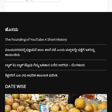
ಹೊಸದು
The Founding of YouTube A Short History
ವಿಜಯನಗರದಲ್ಲಿ ಭಿಕ್ಷಾಟನೆ ಜಾಲ: ಶಾಲೆ ರಜೆ ಎಂದು ಮಕ್ಕಳನ್ನೇ ಭಿಕ್ಷೆಗೆ ಇಳಿಸಿದ್ದ
ತಾಯಂದಿರು
ಬ್ಯಾಕ್ ಟು ಬ್ಯಾಕ್ ಟ್ರೋಫಿ ಗೆದ್ದು ಇತಿಹಾಸ ಬರೆದ ಆರ್‌ಸಿಬಿ – ಬೆಂಗಳೂರು
ಶಿಕ್ಷಕರಿಗೆ ಎಐ (AI) ಆಧರಿತ ಹಾಜರಾತಿ ಫಜೀತಿ;
DATE WISE