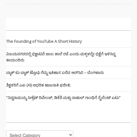
ಇತ್ತೀಚಿನ ಸುದ್ದಿಗಳು
The Founding of YouTube A Short History
ವಿಜಯನಗರದಲ್ಲಿ ಭಿಕ್ಷಾಟನೆ ಜಾಲ: ಶಾಲೆ ರಜೆ ಎಂದು ಮಕ್ಕಳನ್ನೇ ಭಿಕ್ಷೆಗೆ ಇಳಿಸಿದ್ದ
ತಾಯಂದಿರು
ಬ್ಯಾಕ್ ಟು ಬ್ಯಾಕ್ ಟ್ರೋಫಿ ಗೆದ್ದು ಇತಿಹಾಸ ಬರೆದ ಆರ್‌ಸಿಬಿ – ಬೆಂಗಳೂರು
ಶಿಕ್ಷಕರಿಗೆ ಎಐ (AI) ಆಧರಿತ ಹಾಜರಾತಿ ಫಜೀತಿ;
“ಸಿದ್ದರಾಮಯ್ಯ ಸೀಕ್ರೆಟ್ ರಿವೇಂಜ್‌, ಡಿಕೆಶಿ ಮತ್ತು ರಾಹುಲ್‌ ಗಾಂಧಿಗೆ ಸೈಲೆಂಟ್ ಏಟು”
CATEGORIES
Categories