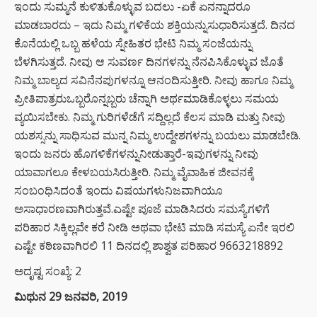
ಇಂದು ಸುಮ್ಮನೆ ಕುಳಿತುಕೊಳ್ಳುವ ಬದಲು -ಏಕೆ ಏನನ್ನಾದರೂ
ಮಾಡಬಾರದು – ಇದು ನಿಮ್ಮ ಗಳಿಕೆಯ ಶಕ್ತಿಯನ್ನುಸುಧಾರಿಸುತ್ತದೆ. ದಿನದ
ಕೊನೆಯಲ್ಲಿ ಒಬ್ಬ ಹಳೆಯ ಸ್ನೇಹಿತರ ಭೇಟಿ ನಿಮ್ಮ ಸಂಜೆಯನ್ನು
ಬೆಳಗಿಸುತ್ತದೆ. ನೀವು ಆ ಸುವರ್ಣ ದಿನಗಳನ್ನು ನೆನಪಿಸಿಕೊಳ್ಳುವ ಜೊತೆ
ನಿಮ್ಮ ಬಾಲ್ಯದ ಸವಿನೆನಪುಗಳನ್ನೂ ಆನಂದಿಸುತ್ತೀರಿ. ನೀವು ಹಾಗೂ ನಿಮ್ಮ
ಪ್ರೀತಿಪಾತ್ರರುಒಬ್ಬರೊನ್ನಬ್ಬರು ಚೆನ್ನಾಗಿ ಅರ್ಥಮಾಡಿಕೊಳ್ಳಲು ಸಮಯ
ವ್ಯಯಿಸಬೇಕು. ನಿಮ್ಮ ಗುರಿಗಳೆಡೆಗೆ ಸದ್ದಿಲ್ಲದೆ ಕೆಲಸ ಮಾಡಿ ಮತ್ತು ನೀವು
ಯಶಸ್ಸನ್ನು ಸಾಧಿಸುವ ಮುನ್ನ ನಿಮ್ಮ ಉದ್ದೇಶಗಳನ್ನು ಬಯಲು ಮಾಡಬೇಡಿ.
ಇಂದು ಜನರು ಹೊಗಳಿಕೆಗಳನ್ನುನೀಡುತ್ತಾರೆ-ಇವುಗಳನ್ನು ನೀವು
ಯಾವಾಗಲೂ ಕೇಳಬಯಸಿರುತ್ತೀರಿ. ನಿಮ್ಮ ವೈವಾಹಿಕ ಜೀವನಕ್ಕೆ
ಸಂಬಂಧಿಸಿದಂತೆ ಇಂದು ವಿಷಯಗಳುನಿಜವಾಗಿಯೂ
ಅಸಾಧಾರಣವಾಗಿರುತ್ತವೆ.ಎಷ್ಟೇ ಪೂಜೆ ಮಾಡಿಸಿದರು ಸಮಸ್ಯೆಗಳಿಗೆ
ಪರಿಹಾರ ಸಿಕ್ಕಿಲ್ಲವೇ ಕರೆ ನೀಡಿ ಅಥವಾ ಭೇಟಿ ಮಾಡಿ ಸಮಸ್ಯೆ ಏನೇ ಇರಲಿ
ಎಷ್ಟೇ ಕಠಿಣವಾಗಿರಲಿ 11 ದಿನದಲ್ಲಿ ಶಾಶ್ವತ ಪರಿಹಾರ 9663218892
ಅದೃಷ್ಟ ಸಂಖ್ಯೆ: 2
ಮಿಥುನ 29 ಜನವರಿ, 2019