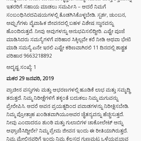
ಇತರರಿಗೆ ಸಹಾಯ ಮಾಡಲು ಸಮರ್ಪಿಸಿ – ಆದರೆ ನಿಮಗೆ
ಸಂಬಂಧಿಸಿರದವಿಷಯಗಳಲ್ಲಿ ತೊಡಗಿಸಿಕೊಳ್ಳಬೇಡಿ. ಸ್ಪರ್ಶ, ಚುಂಬನ,
ಅಪ್ಪುಗೆಗಳು ವೈವಾಹಿಕ ಜೀವನದಲ್ಲಿ ಬಹಳ ವಿಶೇಷ ಸ್ಥಾನವನ್ನು
ಹೊಂದಿರುತ್ತವೆ. ನೀವು ಅವುಗಳನ್ನು ಅನುಭವಿಸಲಿದ್ದೀರಿ. ಎಷ್ಟೇ ಪೂಜೆ
ಮಾಡಿಸಿದರು ಸಮಸ್ಯೆಗಳಿಗೆ ಪರಿಹಾರ ಸಿಕ್ಕಿಲ್ಲವೇ ಕರೆ ನೀಡಿ ಅಥವಾ ಭೇಟಿ
ಮಾಡಿ ಸಮಸ್ಯೆ ಏನೇ ಇರಲಿ ಎಷ್ಟೇ ಕಠಿಣವಾಗಿರಲಿ 11 ದಿನದಲ್ಲಿ ಶಾಶ್ವತ
ಪರಿಹಾರ 9663218892
ಅದೃಷ್ಟ ಸಂಖ್ಯೆ: 1
ಮಕರ 29 ಜನವರಿ, 2019
ಪ್ರಾಚೀನ ವಸ್ತುಗಳು ಮತ್ತು ಆಭರಣಗಳಲ್ಲಿ ಹೂಡಿಕೆ ಲಾಭ ಮತ್ತು ಸಮೃದ್ಧಿ
ತರುತ್ತದೆ. ನಿಮ್ಮ ನಿರೀಕ್ಷೆಗಳಿಗೆ ತಕ್ಕಂತೆ ಬದುಕಲು ನಿಮ್ಮ ಮಗುವನ್ನು
ಪ್ರೇರೇಪಿಸಿ. ಆದರೆ ಅವನ ಪ್ರಯತ್ನದಿಂದ ಪವಾಡಗಳನ್ನು ನಿರೀಕ್ಷಿಸಬೇಡಿ.
ನಿಮ್ಮ ಪ್ರೋತ್ಸಾಹ ಖಂಡಿತವಾಗಿಯೂಅವರ ಚೈತನ್ಯವನ್ನು ಹೆಚ್ಚಿಸುತ್ತದೆ.
ನೀವು ಎಂದಾದರೂ ಶುಂಠಿ ಮತ್ತು ಗುಲಾಬಿಗಳ ಚಾಕೋಲೇಟ್ ಅನ್ನು
ಆಘ್ರಾಣಿಸಿದ್ದೀರೇ? ನಿಮ್ಮ ಪ್ರೇಮ ಜೀವನ ಇಂದು ಈ ರೀತಿಯಾಗಿರುತ್ತದೆ.
ನಿಮ್ಮ ಮೇಲಿನವರಿಗೆ ಇಂದು ನಿಮ್ಮ ಕೆಲಸದ ಗುಣಮಟ್ಟ ಒಳ್ಳೆಯಪ್ರಭಾವ