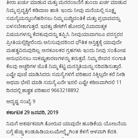
ತೀರಾ ಖರ್ಚು ಮಾಡುವ ಮತ್ತು ಮನರಂಜನೆಗೆ ತುಂಬಾ ಖರ್ಚ ಮಾಡುವ
ನಿಮ್ಮ ಪ್ರವೃತ್ತಿಗೆ ಕಡಿವಾಣ ಹಾಕಿ. ಇಂದು ನೀವು ಮನೆಯಲ್ಲಿ ಸೂಕ್ಷ್ಮ
ಸಮಸ್ಯೆಯನ್ನುಬಗೆಹರಿಸಲು ನಿಮ್ಮ ಬುದ್ಧಿವಂತಿಕೆ ಮತ್ತು ಪ್ರಭಾವವನ್ನು
ಬಳಸಬೇಕಾಗುತ್ತದೆ. ಇವತ್ತು ಡೇಟ್‌ಗೆ ಹೋದಲ್ಲಿ ವಿವಾದಾತ್ಮಕ
ವಿಷಯಗಳನ್ನು ಕೆದಕುವುದನ್ನು ತಪ್ಪಿಸಿ. ನೀವುಯಾವಾಗಲೂ ಪರಸ್ಪರರ
ಪ್ರೀತಿಯಲ್ಲಿದ್ದೀರೆಂದು ಅನಿಸುವುದರಿಂದ ಭೌತಿಕ ಅಸ್ತಿತ್ವಕ್ಕೆ ಯಾವುದೇ
ಮಹತ್ವವಿರುವುದಿಲ್ಲ. ಅನಕೂಲಕರ ಗ್ರಹಗಳು ಇಂದು ನೀವು ಸಂತೋಷ
ಅನುಭವಿಸಲು ಸಾಕಷ್ಟುಕಾರಣಗಳನ್ನು ತರುತ್ತವೆ. ನಿಮ್ಮ ಜೀವನ ಸಂಗಾತಿ
ಕೆಲವು ಅಚ್ಚರಿಗಳ ಜೊತೆ ನಿಮ್ಮ ಕೆಟ್ಟ ಮನಸ್ಥಿತಿಯನ್ನು ಸರಿಪಡಿಸುತ್ತಾರೆ.
ಎಷ್ಟೇ ಪೂಜೆ ಮಾಡಿಸಿದರು ಸಮಸ್ಯೆಗಳಿಗೆ ಪರಿಹಾರ ಸಿಕ್ಕಿಲ್ಲವೇ ಕರೆ ನೀಡಿ
ಅಥವಾ ಭೇಟಿ ಮಾಡಿ ಸಮಸ್ಯೆ ಏನೇ ಇರಲಿ ಎಷ್ಟೇ ಕಠಿಣವಾಗಿರಲಿ 11
ದಿನದಲ್ಲಿ ಶಾಶ್ವತ ಪರಿಹಾರ 9663218892
ಅದೃಷ್ಟ ಸಂಖ್ಯೆ: 9
ಕರ್ಕಾಟಕ 29 ಜನವರಿ, 2019
ನಿಮಗೆ ಆಕರ್ಷಕವಾಗಿ ತೋರುವ ಯಾವುದೇ ಹೂಡಿಕೆಯ ಯೋಜನೆಯ
ಬಗ್ಗೆ ಹೆಚ್ಚು ಕಂಡುಹಿಡಿಯಲುಮೇಲ್ಮೈಗಿಂತ ಕೆಳಗೆ ಆಳವಾಗಿ ಕೆದಕಿ.