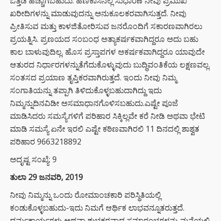
ಒತ್ತಡ ಹೆಚ್ಚಾಗಬಹುದು. ಹಣಕಾಸಿನಲ್ಲಿ ಸುಧಾರಣೆ ನೀವು ಪ್ರಮುಖ
ಖರೀದಿಗಳನ್ನು ಮಾಡುವುದನ್ನು ಅನುಕೂಲಕರವಾಗಿಸುತ್ತದೆ. ನೀವು
ಪ್ರೀತಿಸುವ ಮತ್ತು ಕಾಳಜಿತೋರಿಸುವ ಜನರೊಂದಿಗೆ ಸಕಾರಣವಾಗಿರಲು
ಪ್ರಯತ್ನಿಸಿ. ಪ್ರಣಯದ ಸಂಬಂಧ ಅತ್ಯಾಕರ್ಷಕವಾಗಿದ್ದರೂ ಅದು ಬಹು
ಕಾಲ ಬಾಳುವುದಿಲ್ಲ. ಹೊಸ ಪ್ರಸ್ತಾಪಗಳ ಅಕರ್ಷಕವಾಗಿದ್ದರೂ ಯಾವುದೇ
ಆತುರದ ನಿರ್ಧಾರಗಳನ್ನುತೆಗೆದುಕೊಳ್ಳುವುದು ಬುದ್ಧಿವಂತಿಕೆಯ ಲಕ್ಷಣವಲ್ಲ.
ಸಂತಸದ ಪ್ರಯಾಣ ತೃಪ್ತಿಕರವಾಗಿರುತ್ತದೆ. ಇಂದು ನೀವು ನಿಮ್ಮ
ಸಂಗಾತಿಯನ್ನು ತಪ್ಪಾಗಿ ತಿಳಿದುಕೊಳ್ಳಬಹುದಾಗಿದ್ದು ಇದು
ನಿಮ್ಮನ್ನುದಿನವಿಡೀ ಅಸಮಾಧಾನಗೊಳಿಸಬಹುದು.ಎಷ್ಟೇ ಪೂಜೆ
ಮಾಡಿಸಿದರು ಸಮಸ್ಯೆಗಳಿಗೆ ಪರಿಹಾರ ಸಿಕ್ಕಿಲ್ಲವೇ ಕರೆ ನೀಡಿ ಅಥವಾ ಭೇಟಿ
ಮಾಡಿ ಸಮಸ್ಯೆ ಏನೇ ಇರಲಿ ಎಷ್ಟೇ ಕಠಿಣವಾಗಿರಲಿ 11 ದಿನದಲ್ಲಿ ಶಾಶ್ವತ
ಪರಿಹಾರ 9663218892
ಅದೃಷ್ಟ ಸಂಖ್ಯೆ: 9
ತುಲಾ 29 ಜನವರಿ, 2019
ನೀವು ನಿಮ್ಮನ್ನು ಒಂದು ರೋಮಾಂಚಕಾರಿ ಪರಿಸ್ಥಿತಿಯಲ್ಲಿ
ಕಂಡುಕೊಳ್ಳಬಹುದು-ಇದು ನಿಮಗೆ ಆರ್ಥಿಕ ಲಾಭವನ್ನೂತರುತ್ತದೆ.
ಧರ್ಮಕಾರ್ಯಗಳು ಅಥವಾ ಶುಭಕರವಾದ ಸಮಾರಂಭಗಳನ್ನು ಮನೆಯಲ್ಲಿ