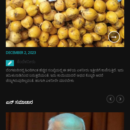
DECEMBER 2, 2023
ಕೆಂದೆಳನೀರು
ಬೆಂಗಳೂರಿನಲ್ಲಿ ಹಿಂದಿಗಿಂತ ಹೆಚ್ಚಿನ ಸಂಖ್ಯೆಯಲ್ಲಿ ಈ ತಳಿಯ ಎಳನೀರು ಇತ್ತೀಚಿಗೆ ಕಾಣಿಸುತ್ತಿದೆ. ಇದು
ತಮಿಳುನಾಡಿನಿಂದ ಬರುತ್ತದೆಯಂತೆ. ಇದು ಕಾಯಿಯಾದರೆ ಅಥವ ಕೊಬ್ಬರಿ ಆದರೆ
ಚೆನ್ನಾಗಿರುವುದಿಲ್ಲವಂತೆ. ಹಾಗಾಗಿ ಎಳನೀರೇ ಮಾರಬೇಕು
ಏನ್ ಸಮಾಚಾರ