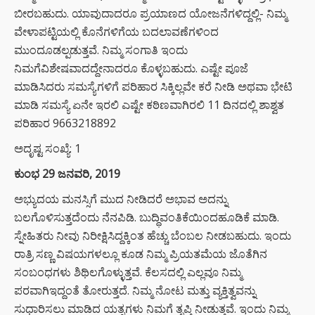
ಬೀರಬಹುದು. ಯಾವುದಾದರೂ ಪ್ರಯಾಣದ ಯೋಜನೆಗಳಿದ್ದಲ್ಲಿ- ನಿಮ್ಮ
ವೇಳಾಪಟ್ಟಿಯಲ್ಲಿ ಕೊನೆಗಳಿಗೆಯ ಬದಲಾವಣೆಗಳಿಂದ
ಮುಂದೂಡಲ್ಪಡುತ್ತವೆ. ನಿಮ್ಮ ಸಂಗಾತಿ ಇಂದು
ನಿಮಗೆವಿಶೇಷವಾದದ್ದೇನಾದರೂ ಕೊಳ್ಳಬಹುದು. ಎಷ್ಟೇ ಪೂಜೆ
ಮಾಡಿಸಿದರು ಸಮಸ್ಯೆಗಳಿಗೆ ಪರಿಹಾರ ಸಿಕ್ಕಿಲ್ಲವೇ ಕರೆ ನೀಡಿ ಅಥವಾ ಭೇಟಿ
ಮಾಡಿ ಸಮಸ್ಯೆ ಏನೇ ಇರಲಿ ಎಷ್ಟೇ ಕಠಿಣವಾಗಿರಲಿ 11 ದಿನದಲ್ಲಿ ಶಾಶ್ವತ
ಪರಿಹಾರ 9663218892
ಅದೃಷ್ಟ ಸಂಖ್ಯೆ: 1
ಕುಂಭ 29 ಜನವರಿ, 2019
ಅಭ್ಯುದಯ ಮನಸ್ಸಿಗೆ ಮುದ ನೀಡಿದರೆ ಅಭಾವ ಅದನ್ನು
ಬಲಗೊಳಿಸುತ್ತದೆಂದು ನೆನಪಿಡಿ. ಬುದ್ಧಿವಂತಿಕೆಯಿಂದಹೂಡಿಕೆ ಮಾಡಿ.
ಸ್ನೇಹಿತರು ನೀವು ನಿರೀಕ್ಷಿಸಿದ್ದಕ್ಕಿಂತ ಹೆಚ್ಚು ಬೆಂಬಲ ನೀಡಬಹುದು. ಇಂದು
ರಾತ್ರಿ ಸಣ್ಣ ವಿಷಯಗಳಲ್ಲೂ ಕೂಡ ನಿಮ್ಮ ಪ್ರಿಯತಮೆಯ ಜೊತೆಗಿನ
ಸಂಬಂಧಗಳು ಶಿಥಿಲಗೊಳ್ಳುತ್ತವೆ. ಕೆಲಸದಲ್ಲಿ ಎಲ್ಲವೂ ನಿಮ್ಮ
ಪರವಾಗಿಇದ್ದಂತೆ ತೋರುತ್ತದೆ. ನಿಮ್ಮ ನೋಟ ಮತ್ತು ವ್ಯಕ್ತಿತ್ವವನ್ನು
ಸುಧಾರಿಸಲು ಮಾಡಿದ ಯತ್ನಗಳು ನಿಮಗೆ ತೃಪ್ತಿ ನೀಡುತ್ತವೆ. ಇಂದು ನಿಮ್ಮ