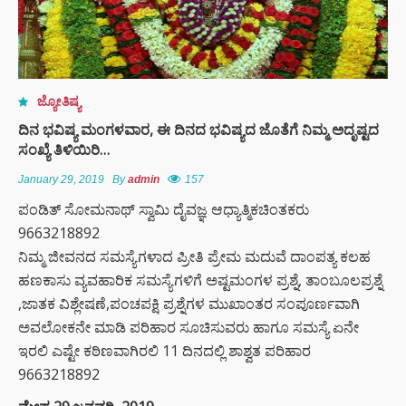
ಜ್ಯೋತಿಷ್ಯ
ದಿನ ಭವಿಷ್ಯ ಮಂಗಳವಾರ, ಈ ದಿನದ ಭವಿಷ್ಯದ ಜೊತೆಗೆ ನಿಮ್ಮ ಅದೃಷ್ಟದ
ಸಂಖ್ಯೆ ತಿಳಿಯಿರಿ…
January 29, 2019
By
admin
157
ಪಂಡಿತ್ ಸೋಮನಾಥ್ ಸ್ವಾಮಿ ದೈವಜ್ಞ ಆಧ್ಯಾತ್ಮಿಕಚಿಂತಕರು
9663218892
ನಿಮ್ಮ ಜೀವನದ ಸಮಸ್ಯೆಗಳಾದ ಪ್ರೀತಿ ಪ್ರೇಮ ಮದುವೆ ದಾಂಪತ್ಯ ಕಲಹ
ಹಣಕಾಸು ವ್ಯವಹಾರಿಕ ಸಮಸ್ಯೆಗಳಿಗೆ ಅಷ್ಟಮಂಗಳ ಪ್ರಶ್ನೆ, ತಾಂಬೂಲಪ್ರಶ್ನೆ
,ಜಾತಕ ವಿಶ್ಲೇಷಣೆ,ಪಂಚಪಕ್ಷಿ ಪ್ರಶ್ನೆಗಳ ಮುಖಾಂತರ ಸಂಪೂರ್ಣವಾಗಿ
ಅವಲೋಕನೇ ಮಾಡಿ ಪರಿಹಾರ ಸೂಚಿಸುವರು ಹಾಗೂ ಸಮಸ್ಯೆ ಏನೇ
ಇರಲಿ ಎಷ್ಟೇ ಕಠಿಣವಾಗಿರಲಿ 11 ದಿನದಲ್ಲಿ ಶಾಶ್ವತ ಪರಿಹಾರ
9663218892