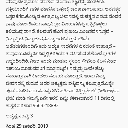
ಯಾವುದೇ ಪ್ರಮಾಣ ಮಾಡುವ ಮೊದಲು ತಜ್ಞರನ್ನು ಸಂಪರ್ಕಿಸಿ.
ಪತ್ನಿಯೊಂದಿಗೆ ಜಗಳ ಮಾನಸಿಕ ಒತ್ತಡಕ್ಕೆ ಕಾರಣವಾಗಬಹುದು. ಅನವಶ್ಯಕ
ಒತ್ತಡತೆಗೆದುಕೊಳ್ಳುವ ಅಗತ್ಯವಿಲ್ಲ. ಜೀವನದಲ್ಲಿ ಮಹತ್ವದ ವಿಷಯವೆಂದರೆ
ನಾವು ಮಾರ್ಪಡಿಸಲು ಸಾಧ್ಯವಿಲ್ಲದ ವಿಷಯಗಳನ್ನು ಒಪ್ಪಿಕೊಳ್ಳಲು
ಕಲಿಯುವುದಾಗಿದೆ. ಕೆಲವರಿಗೆ ಹೊಸ ಪ್ರಣಯ ಖಂಡಿತವೆನಿಸುತ್ತದೆ –
ನಿಮ್ಮ ಪ್ರೀತಿ ನಿಮ್ಮ ಜೀವನವನ್ನು ಅರಳಿಸುತ್ತದೆ. ಕಡಿಮೆ
ಅಡೆತಡೆಗಳೊಂದಿಗೆ-ಇದು ಅದ್ಭುತ ಸಾಧನೆಗಳ ದಿನದಂತೆ ಕಾಣುತ್ತದೆ –
ತಾವುಬಯಸಿದ್ದು ಸಿಗದಿದ್ದಲ್ಲಿ ಕಿರಿಕಿಯಾಗಿ ವರ್ತಿಸುವ ಸಹೋದ್ಯೋಗಿಗಳ
ಎಚ್ಚರದಿಂದಿರಿ. ನೀವು ಇಂದು ಮಾಡುವ ಸ್ವಯಂ ಸೇವೆಯ ಕೆಲಸ ನೀವು
ಸಹಾಯ ಮಾಡುವವರಿಗೆ ಮಾತ್ರವಲ್ಲದೇ ನಮ್ಮನ್ನು ನೀವೇ ಹೆಚ್ಚು
ಸಕಾರಾತ್ಮಕವಾಗಿನೋಡಲು ಸಹಾಯ ಮಾಡುತ್ತದೆ. ಇಂದು ನಿಮ್ಮ
ಜೀವನದಲ್ಲಿ ಮದುವೆ ಅದರ ಅತ್ಯುತ್ತಮ ಘಟ್ಟವನ್ನು ತಲುಪುತ್ತದೆ.ಎಷ್ಟೇ
ಪೂಜೆ ಮಾಡಿಸಿದರು ಸಮಸ್ಯೆಗಳಿಗೆ ಪರಿಹಾರ ಸಿಕ್ಕಿಲ್ಲವೇ ಕರೆ ನೀಡಿ ಅಥವಾ
ಭೇಟಿ ಮಾಡಿ ಸಮಸ್ಯೆ ಏನೇ ಇರಲಿ ಎಷ್ಟೇ ಕಠಿಣವಾಗಿರಲಿ 11 ದಿನದಲ್ಲಿ
ಶಾಶ್ವತ ಪರಿಹಾರ 9663218892
ಅದೃಷ್ಟ ಸಂಖ್ಯೆ: 3
ಸಿಂಹ 29 ಜನವರಿ, 2019