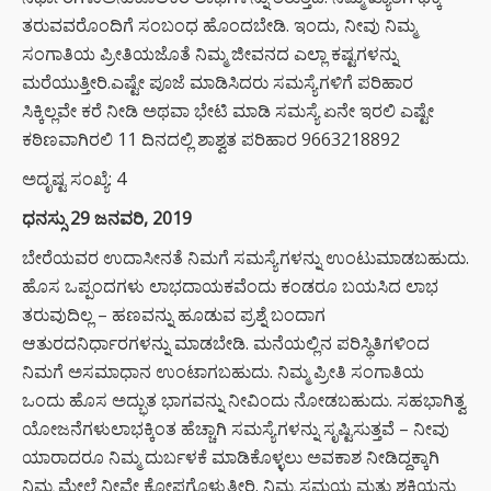
ತರುವವರೊಂದಿಗೆ ಸಂಬಂಧ ಹೊಂದಬೇಡಿ. ಇಂದು, ನೀವು ನಿಮ್ಮ
ಸಂಗಾತಿಯ ಪ್ರೀತಿಯಜೊತೆ ನಿಮ್ಮ ಜೀವನದ ಎಲ್ಲಾ ಕಷ್ಟಗಳನ್ನು
ಮರೆಯುತ್ತೀರಿ.ಎಷ್ಟೇ ಪೂಜೆ ಮಾಡಿಸಿದರು ಸಮಸ್ಯೆಗಳಿಗೆ ಪರಿಹಾರ
ಸಿಕ್ಕಿಲ್ಲವೇ ಕರೆ ನೀಡಿ ಅಥವಾ ಭೇಟಿ ಮಾಡಿ ಸಮಸ್ಯೆ ಏನೇ ಇರಲಿ ಎಷ್ಟೇ
ಕಠಿಣವಾಗಿರಲಿ 11 ದಿನದಲ್ಲಿ ಶಾಶ್ವತ ಪರಿಹಾರ 9663218892
ಅದೃಷ್ಟ ಸಂಖ್ಯೆ: 4
ಧನಸ್ಸು 29 ಜನವರಿ, 2019
ಬೇರೆಯವರ ಉದಾಸೀನತೆ ನಿಮಗೆ ಸಮಸ್ಯೆಗಳನ್ನು ಉಂಟುಮಾಡಬಹುದು.
ಹೊಸ ಒಪ್ಪಂದಗಳು ಲಾಭದಾಯಕವೆಂದು ಕಂಡರೂ ಬಯಸಿದ ಲಾಭ
ತರುವುದಿಲ್ಲ – ಹಣವನ್ನು ಹೂಡುವ ಪ್ರಶ್ನೆ ಬಂದಾಗ
ಆತುರದನಿರ್ಧಾರಗಳನ್ನು ಮಾಡಬೇಡಿ. ಮನೆಯಲ್ಲಿನ ಪರಿಸ್ಥಿತಿಗಳಿಂದ
ನಿಮಗೆ ಅಸಮಾಧಾನ ಉಂಟಾಗಬಹುದು. ನಿಮ್ಮ ಪ್ರೀತಿ ಸಂಗಾತಿಯ
ಒಂದು ಹೊಸ ಅದ್ಭುತ ಭಾಗವನ್ನು ನೀವಿಂದು ನೋಡಬಹುದು. ಸಹಭಾಗಿತ್ವ
ಯೋಜನೆಗಳುಲಾಭಕ್ಕಿಂತ ಹೆಚ್ಚಾಗಿ ಸಮಸ್ಯೆಗಳನ್ನು ಸೃಷ್ಟಿಸುತ್ತವೆ – ನೀವು
ಯಾರಾದರೂ ನಿಮ್ಮ ದುರ್ಬಳಕೆ ಮಾಡಿಕೊಳ್ಳಲು ಅವಕಾಶ ನೀಡಿದ್ದಕ್ಕಾಗಿ
ನಿಮ್ಮ ಮೇಲೆ ನೀವೇ ಕೋಪಗೊಳ್ಳುತ್ತೀರಿ. ನಿಮ್ಮ ಸಮಯ ಮತ್ತು ಶಕ್ತಿಯನ್ನು