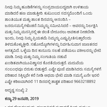
ನೀವು ನಿಮ್ಮ ಹೂಡಿಕೆಗಳನ್ನು ಸಂಪ್ರದಾಯಬದ್ಧವಾಗಿ ಉಳಿತಾಯ
ಮಾಡಿದರೆ ಹಣ ಮಾಡುತ್ತೀರಿ. ಕುಟುಂಬದ ಸದಸ್ಯರೊಂದಿಗೆ ಒಂದು
ಶಾಂತಿಯುತ ಮತ್ತು ಶಾಂತ ದಿನವನ್ನು ಆನಂದಿಸಿ –
ಜನರುಸಮಸ್ಯೆಗಳೊಡನೆ ನಿಮ್ಮನ್ನು ಸಮೀಪಿಸಿದರೆ – ಅವರನ್ನು ನಿರ್ಲಕ್ಷಿಸಿ
ಮತ್ತು ನಿಮ್ಮ ಮನಸ್ಸಿನಲ್ಲಿ ಈ ಚಿಂತೆ ಬೇರೂರಲು ಅವಕಾಶ ನೀಡಬೇಡಿ.
ಇಂದು, ನೀವು ನಿಮ್ಮ ಪ್ರಿಯತಮೆ ನಿಮ್ಮನ್ನು ಎಷ್ಟುಪ್ರೀತಿಸುತ್ತಾರೆಂದು
ತಿಳಿದುಕೊಳ್ಳುತ್ತೀರಿ. ಸಹೋದ್ಯೋಗಿಗಳನ್ನು ನಿರ್ವಹಿಸುವಾಗ ಜಾಣತನದ
ಅಗತ್ಯವಿದೆ. ಒಳ್ಳೆಯ ದಿನ ಕಾನೂನು ಸಲಹೆ ಪಡೆಯಲು ವಕೀಲರನ್ನು ಭೇಟಿ
ಮಾಡಿ. ನೀವು ಮತ್ತು ನಿಮ್ಮ ಸಂಗಾತಿಯ ನಡುವೆ
ಖಂಡಿತವಾಗಿಯೂವಿಶ್ವಾಸದ ಕೊರತೆಯಿರುತ್ತದೆ. ಮದುವೆಯ
ಸಂಬಂಧವೂ ಬಿರುಕು ಬಿಡುತ್ತದೆ. ಎಷ್ಟೇ ಪೂಜೆ ಮಾಡಿಸಿದರು ಸಮಸ್ಯೆಗಳಿಗೆ
ಪರಿಹಾರ ಸಿಕ್ಕಿಲ್ಲವೇ ಕರೆ ನೀಡಿ ಅಥವಾ ಭೇಟಿ ಮಾಡಿ ಸಮಸ್ಯೆ ಏನೇ ಇರಲಿ
ಎಷ್ಟೇ ಕಠಿಣವಾಗಿರಲಿ 11 ದಿನದಲ್ಲಿ ಶಾಶ್ವತ ಪರಿಹಾರ 9663218892
ಅದೃಷ್ಟ ಸಂಖ್ಯೆ: 2
ಕನ್ಯಾ 29 ಜನವರಿ, 2019