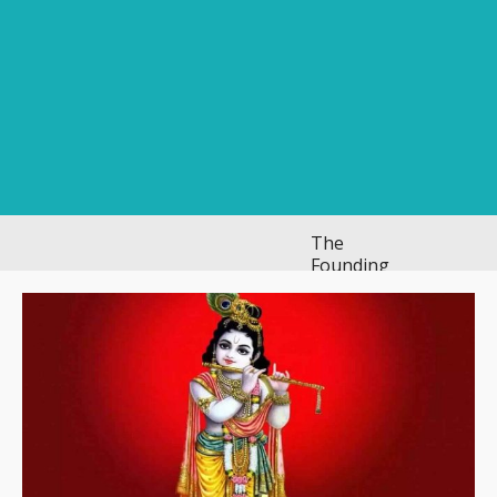
The
Founding
of
YouTube
A Short
History
ವಿಜಯನಗರದಲ್ಲಿ
ಭಿಕ್ಷಾಟನೆ ಜಾಲ:
ಶಾಲೆ ರಜೆ ಎಂದು
ಮಕ್ಕಳನ್ನೇ ಭಿಕ್ಷೆಗೆ