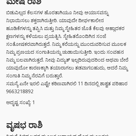
ಮೇಷ ರಾಶಿ
ಡಿಕೆಶಿ ಮತ್ತು
ರಾಹುಲ್‌
ಬಿಡುವಿಲ್ಲದ ಕೆಲಸಗಳ ಹೊರತಾಗಿಯೂ ನೀವು ಆಯಾಸವನ್ನು
ಗಾಂಧಿಗೆ
ಸೈಲೆಂಟ್
ನಿಭಾಯಿಸಲು ಶಕ್ತರಾಗಿರುತ್ತೀರಿ. ಯಾವುದೇ ದೀರ್ಘಕಾಲೀನ
ಏಟು”
ಹೂಡಿಕೆಗಳನ್ನು ತಪ್ಪಿಸಿ ಮತ್ತು ನಿಮ್ಮ ಸ್ನೇಹಿತರ ಜೊತೆ ಕೆಲವು ಆಹ್ಲಾದಕರ
ಕ್ಷಣಗಳನ್ನು ಕಳೆಯಲು ಪ್ರಯತ್ನಿಸಿ. ಸ್ನೇಹಿತರೊಂದಿಗಿನ ಸಂಜೆ
ಮುಖ್ಯಮಂತ್ರಿ
ಸಂತೋಷಕರವಾಗಿರುತ್ತದೆ. ನಿಮ್ಮ ಕರೆಯನ್ನು ಮುಂದುವರಿಸುವ ಮೂಲಕ
ಸಿದ್ದರಾಮಯ್ಯ
ನಿಮ್ಮ ಪ್ರಣಯದ ಸಂಗಾತಿಯನ್ನು ಚುಡಾಯಿಸುತ್ತೀರಿ. ಇಂದು ಸಂವಹನ
ಅವರು
ರಾಜೀನಾಮೆ
ನಿಮ್ಮ ಬಲವಾಗಿರುತ್ತದೆ. ನೀವು ವಿದ್ಯುತ್ ಇಲ್ಲದಿರುವುದರಿಂದ ಅಥವಾ ಬೇರೆ
ಘೋಷಣೆ –
ಯಾವುದೋ ಕಾರಣಕ್ಕಾಗಿ ತಯಾರಾಗಲು ತಡವಾಗಬಹುದು, ಆದರೆ ನಿಮ್ಮ
ಡಿಕೆ
ಸಂಗಾತಿ ನಿಮ್ಮ ನೆರವಿಗೆ ಬರುತ್ತಾರೆ.
ಶಿವಕುಮಾರ್
ಮುಂದಿನ
ಸಮಸ್ಯೆ ಏನೇ ಇರಲಿ ಎಷ್ಟೇ ಕಠಿಣವಾಗಿರಲಿ 11 ದಿನದಲ್ಲಿ ಶಾಶ್ವತ ಪರಿಹಾರ
ಸಿಎಂ?
9663218892
ಅದೃಷ್ಟ ಸಂಖ್ಯೆ: 1
ಸ್ಟೈಲ್‌ಗಾಗಿ
ಕಡಿಮೆ ಬೆಲೆಯ
ಸನ್‌ಗ್ಲಾಸ್
ವೃಷಭ ರಾಶಿ
ಧರಿಸುತ್ತೀರಾ?
ಹಾಗಾದರೆ ಈ
ಅಪಾಯಗಳ