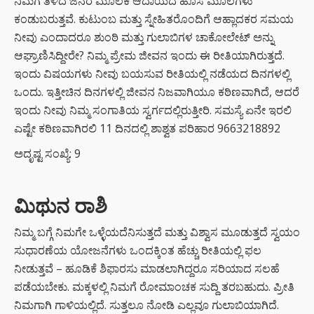
ನಿಮಗೆ ತಿಳಿದ ಜನರ ಮೂಲಕ ಆದಾಯದ ಹೊಸ ಮೂಲಗಳು
ಬಗ್ಗೆ
ಕಂಡುಬರುತ್ತವೆ. ಕುಟುಂಬ ಮತ್ತು ಸ್ನೇಹಿತರೊಂದಿಗೆ ಆಹ್ಲಾದಕರ ಸಮಯ
ತಿಳಿಯಲೇಬೇಕು!
ನೀವು ಎಂದಾದರೂ ಶುಂಠಿ ಮತ್ತು ಗುಲಾಬಿಗಳ ಚಾಕೋಲೇಟ್ ಅನ್ನು
ಆಘ್ರಾಣಿಸಿದ್ದೀರೇ? ನಿಮ್ಮ ಪ್ರೇಮ ಜೀವನ ಇಂದು ಈ ರೀತಿಯಾಗಿರುತ್ತದೆ.
DIGITAL
ಇಂದು ವಿಷಯಗಳು ನೀವು ಬಯಸುವ ರೀತಿಯಲ್ಲಿ ನಡೆಯದ ದಿನಗಳಲ್ಲಿ
ARREST
SCAM : ವೃದ್ಧೆ
ಒಂದು. ಇತ್ತೀಚಿನ ದಿನಗಳಲ್ಲಿ ಜೀವನ ನಿಜವಾಗಿಯೂ ಕಠಿಣವಾಗಿದೆ, ಆದರೆ
ಆಸ್ತಿ ಮಾರಿ
ಇಂದು ನೀವು ನಿಮ್ಮ ಸಂಗಾತಿಯ ಸ್ವರ್ಗದಲ್ಲಿರುತ್ತೀರಿ. ಸಮಸ್ಯೆ ಏನೇ ಇರಲಿ
ಖಾತೆಯಲ್ಲಿಟ್ಟಿದ್ದ
ಎಷ್ಟೇ ಕಠಿಣವಾಗಿರಲಿ 11 ದಿನದಲ್ಲಿ ಶಾಶ್ವತ ಪರಿಹಾರ 9663218892
24 ಕೋಟಿ ರೂ
ಲೂಟಿ
ಅದೃಷ್ಟ ಸಂಖ್ಯೆ: 9
ಭಾರತದಲ್ಲಿ
ಚಿನ್ನದ
ಮಿಥುನ ರಾಶಿ
ಬೇಡಿಕೆಗೆ
ದೊಡ್ಡ
ನಿಮ್ಮ ಬಗ್ಗೆ ನಿಮಗೇ ಒಳ್ಳೆಯದೆನಿಸುತ್ತದೆ ಮತ್ತು ವಿಶ್ವಾಸ ಮೂಡುತ್ತದೆ ಸ್ವಯಂ
ಹೊಡೆತ
ಬಿದ್ದಿದೆ.
ಸುಧಾರಣೆಯ ಯೋಜನೆಗಳು ಒಂದಕ್ಕಿಂತ ಹೆಚ್ಚು ರೀತಿಯಲ್ಲಿ ಫಲ
ನೀಡುತ್ತವೆ – ಹೂಡಿಕೆ ಶಿಫಾರಸು ಮಾಡಲಾಗಿದ್ದರೂ ಸರಿಯಾದ ಸಲಹೆ
ಸಿಲ್ಕಿ ಮತ್ತು
ಪಡೆಯಬೇಕು. ಮಕ್ಕಳಲ್ಲಿ ನಿಮಗೆ ರೋಮಾಂಚಕ ಸುದ್ದಿ ತರಬಹುದು. ಪ್ರೀತಿ
ಶೈನಿಂಗ್
ನಿಮಗಾಗಿ ಗಾಳಿಯಲ್ಲಿದೆ. ಸುತ್ತಲೂ ನೋಡಿ ಎಲ್ಲವೂ ಗುಲಾಬಿಯಾಗಿದೆ.
ಕೂದಲಿಗೆ