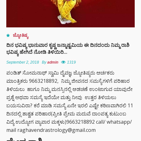
ಇಳಿಸಿದ್ದ
ತಾಯಂದಿರು
ಬ್ಯಾಕ್ ಟು
ಬ್ಯಾಕ್
ಟ್ರೋಫಿ
ಜ್ಯೋತಿಷ್ಯ
ಗೆದ್ದು
ದಿನ ಭವಿಷ್ಯ ಭಾನುವಾರ ಕೃಷ್ಣ ಜನ್ಮಾಷ್ಟಮಿಯ ಈ ದಿನದಂದು ನಿಮ್ಮ ರಾಶಿ
ಇತಿಹಾಸ
ಭವಿಷ್ಯ ಹೇಗಿದೆ ನೋಡಿ ತಿಳಿಯಿರಿ…
ಬರೆದ
ಆರ್‌ಸಿಬಿ –
September 2, 2018
By
admin
1319
ಬೆಂಗಳೂರು
ಪಂಡಿತ್ ಸೋಮನಾಥ್ ಸ್ವಾಮಿ ದೈವಜ್ಞ ಜ್ಯೋತಿಷ್ಯರು ಅರ್ಚಕರು
ಮಾಂತ್ರಿಕರು 9663218892, ನಿಮ್ಮ ಜೀವನದ ಸಮಸ್ಯೆಗಳಿಗೆ ಪರಿಹಾರ
ಶಿಕ್ಷಕರಿಗೆ
ಎಐ (AI)
ತಿಳಿಯಲು ಹಾಗೂ ನಿಮ್ಮ ಮನಸ್ಸಿನಲ್ಲಿ ಆಡಚಣೆ ಉಂಟಾಗುವ ಯಾವುದೇ
ಆಧರಿತ
ಪ್ರಶ್ನೆ ಅಥವಾ ಸಮಸ್ಯೆ ಇದೆಯೇ ಮತ್ತು ನೀವು ಉತ್ತರ ತಿಳಿಯಲು
ಹಾಜರಾತಿ
ಬಯಸುವಿರಾ? ಕರೆ ಮಾಡಿ ಸಮಸ್ಯೆ ಏನೇ ಇರಲಿ ಎಷ್ಟೇ ಕಠಿಣವಾಗಿರಲಿ 11
ಫಜೀತಿ;
ದಿನದಲ್ಲಿ ಶಾಶ್ವತ ಪರಿಹಾರ(ಪ್ರೀತಿ ಪ್ರೇಮ ಮದುವೆ ದಾಂಪತ್ಯ ಕುಟುಂಬ
ವಿದ್ಯೆ ಉದ್ಯೋಗ ವ್ಯಾಪಾರ ಮಕ್ಕಳು)9663218892 call/ whatsapp/
“ಸಿದ್ದರಾಮಯ್ಯ
ಸೀಕ್ರೆಟ್
mail raghavendrastrology@gmail.com
ರಿವೇಂಜ್‌,