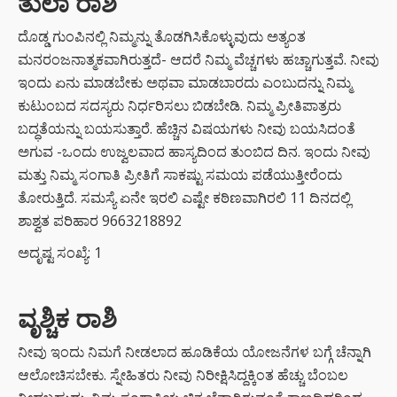
ತುಲಾ ರಾಶಿ
ದೊಡ್ಡ ಗುಂಪಿನಲ್ಲಿ ನಿಮ್ಮನ್ನು ತೊಡಗಿಸಿಕೊಳ್ಳುವುದು ಅತ್ಯಂತ
ಮನರಂಜನಾತ್ಮಕವಾಗಿರುತ್ತದೆ- ಆದರೆ ನಿಮ್ಮ ವೆಚ್ಚಗಳು ಹಚ್ಚಾಗುತ್ತವೆ. ನೀವು
ಇಂದು ಏನು ಮಾಡಬೇಕು ಅಥವಾ ಮಾಡಬಾರದು ಎಂಬುದನ್ನು ನಿಮ್ಮ
ಕುಟುಂಬದ ಸದಸ್ಯರು ನಿರ್ಧರಿಸಲು ಬಿಡಬೇಡಿ. ನಿಮ್ಮ ಪ್ರೀತಿಪಾತ್ರರು
ಬದ್ಧತೆಯನ್ನು ಬಯಸುತ್ತಾರೆ. ಹೆಚ್ಚಿನ ವಿಷಯಗಳು ನೀವು ಬಯಸಿದಂತೆ
ಅಗುವ -ಒಂದು ಉಜ್ವಲವಾದ ಹಾಸ್ಯದಿಂದ ತುಂಬಿದ ದಿನ. ಇಂದು ನೀವು
ಮತ್ತು ನಿಮ್ಮ ಸಂಗಾತಿ ಪ್ರೀತಿಗೆ ಸಾಕಷ್ಟು ಸಮಯ ಪಡೆಯುತ್ತೀರೆಂದು
ತೋರುತ್ತಿದೆ. ಸಮಸ್ಯೆ ಏನೇ ಇರಲಿ ಎಷ್ಟೇ ಕಠಿಣವಾಗಿರಲಿ 11 ದಿನದಲ್ಲಿ
ಶಾಶ್ವತ ಪರಿಹಾರ 9663218892
ಅದೃಷ್ಟ ಸಂಖ್ಯೆ: 1
ವೃಶ್ಚಿಕ ರಾಶಿ
ನೀವು ಇಂದು ನಿಮಗೆ ನೀಡಲಾದ ಹೂಡಿಕೆಯ ಯೋಜನೆಗಳ ಬಗ್ಗೆ ಚೆನ್ನಾಗಿ
ಆಲೋಚಿಸಬೇಕು. ಸ್ನೇಹಿತರು ನೀವು ನಿರೀಕ್ಷಿಸಿದ್ದಕ್ಕಿಂತ ಹೆಚ್ಚು ಬೆಂಬಲ