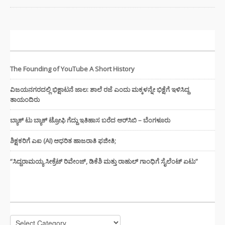
ಇತ್ತೀಚಿನ ಸುದ್ದಿಗಳು
The Founding of YouTube A Short History
ವಿಜಯನಗರದಲ್ಲಿ ಭಿಕ್ಷಾಟನೆ ಜಾಲ: ಶಾಲೆ ರಜೆ ಎಂದು ಮಕ್ಕಳನ್ನೇ ಭಿಕ್ಷೆಗೆ ಇಳಿಸಿದ್ದ
ತಾಯಂದಿರು
ಬ್ಯಾಕ್ ಟು ಬ್ಯಾಕ್ ಟ್ರೋಫಿ ಗೆದ್ದು ಇತಿಹಾಸ ಬರೆದ ಆರ್‌ಸಿಬಿ – ಬೆಂಗಳೂರು
ಶಿಕ್ಷಕರಿಗೆ ಎಐ (AI) ಆಧರಿತ ಹಾಜರಾತಿ ಫಜೀತಿ;
“ಸಿದ್ದರಾಮಯ್ಯ ಸೀಕ್ರೆಟ್ ರಿವೇಂಜ್‌, ಡಿಕೆಶಿ ಮತ್ತು ರಾಹುಲ್‌ ಗಾಂಧಿಗೆ ಸೈಲೆಂಟ್ ಏಟು”
CATEGORIES
Categories