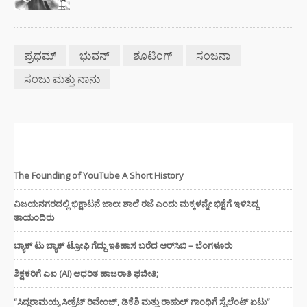
ಪ್ರಥಮ್
ಭುವನ್
ಶೂಟಿಂಗ್
ಸಂಜನಾ
ಸಂಜು ಮತ್ತು ನಾನು
ಇತ್ತೀಚಿನ ಸುದ್ದಿಗಳು
The Founding of YouTube A Short History
ವಿಜಯನಗರದಲ್ಲಿ ಭಿಕ್ಷಾಟನೆ ಜಾಲ: ಶಾಲೆ ರಜೆ ಎಂದು ಮಕ್ಕಳನ್ನೇ ಭಿಕ್ಷೆಗೆ ಇಳಿಸಿದ್ದ
ತಾಯಂದಿರು
ಬ್ಯಾಕ್ ಟು ಬ್ಯಾಕ್ ಟ್ರೋಫಿ ಗೆದ್ದು ಇತಿಹಾಸ ಬರೆದ ಆರ್‌ಸಿಬಿ – ಬೆಂಗಳೂರು
ಶಿಕ್ಷಕರಿಗೆ ಎಐ (AI) ಆಧರಿತ ಹಾಜರಾತಿ ಫಜೀತಿ;
“ಸಿದ್ದರಾಮಯ್ಯ ಸೀಕ್ರೆಟ್ ರಿವೇಂಜ್‌, ಡಿಕೆಶಿ ಮತ್ತು ರಾಹುಲ್‌ ಗಾಂಧಿಗೆ ಸೈಲೆಂಟ್ ಏಟು”