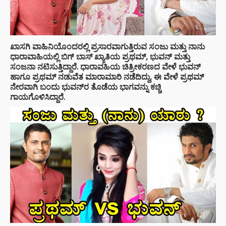
ಖಾಸಗಿ ವಾಹಿನಿಯೊಂದರಲ್ಲಿ ಪ್ರಸಾರವಾಗುತ್ತಿರುವ ಸಂಜು ಮತ್ತು ನಾನು
ಧಾರಾವಾಹಿಯಲ್ಲಿ ಬಿಗ್ ಬಾಸ್ ಖ್ಯಾತಿಯ ಪ್ರಥಮ್, ಭುವನ್ ಮತ್ತು
ಸಂಜನಾ ನಟಿಸುತ್ತಿದ್ದಾರೆ. ಧಾರಾವಹಿಯ ಚಿತ್ರೀಕರಣದ ವೇಳೆ ಭುವನ್
ಹಾಗೂ ಪ್ರಥಮ್ ನಡುವೆತ ಮಾರಾಮಾರಿ ನಡೆದಿದ್ದು, ಈ ವೇಳೆ ಪ್ರಥಮ್
ನೇರವಾಗಿ ಬಂದು ಭುವನ್‍ರ ತೊಡೆಯ ಭಾಗವನ್ನು ಕಚ್ಚಿ
ಗಾಯಗೊಳಿಸಿದ್ದಾರೆ.