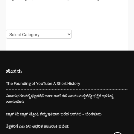
CATEGORIES
Categories
ಹೊಸದು
The Founding of YouTube A Short History
ವಿಜಯನಗರದಲ್ಲಿ ಭಿಕ್ಷಾಟನೆ ಜಾಲ: ಶಾಲೆ ರಜೆ ಎಂದು ಮಕ್ಕಳನ್ನೇ ಭಿಕ್ಷೆಗೆ ಇಳಿಸಿದ್ದ
ತಾಯಂದಿರು
ಬ್ಯಾಕ್ ಟು ಬ್ಯಾಕ್ ಟ್ರೋಫಿ ಗೆದ್ದು ಇತಿಹಾಸ ಬರೆದ ಆರ್‌ಸಿಬಿ – ಬೆಂಗಳೂರು
ಶಿಕ್ಷಕರಿಗೆ ಎಐ (AI) ಆಧರಿತ ಹಾಜರಾತಿ ಫಜೀತಿ;