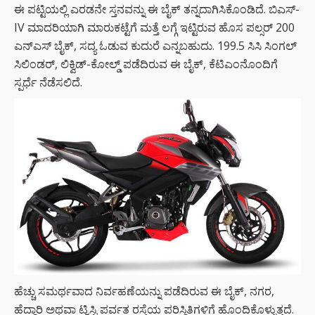
ಈ ಪಟ್ಟಿಯಲ್ಲಿ ಎರಡನೇ ಸ್ತನವನ್ನು ಈ ಬೈಕ್ ತನ್ನದಾಗಿಸಿಕೊಂಡಿದೆ. ಬಿಎಸ್-
IV ಮಾದರಿಯಾಗಿ ಮಾರುಕಟ್ಟೆಗೆ ಮತ್ತೆ ಲಗ್ಗೆ ಇಟ್ಟಿರುವ ಹೊಸ ಪಲ್ಸರ್ 200
ಎನ್ಎಸ್ ಬೈಕ್, ಸದ್ಯ ಓಡುವ ಕುದುರೆ ಎನ್ನಬಹುದು. 199.5 ಸಿಸಿ ಸಿಂಗಲ್
ಸಿಲಿಂಡರ್, ಲಿಕ್ವಿಡ್-ಕೋಲ್ಡ್ ಪಡೆದಿರುವ ಈ ಬೈಕ್, ಕೆಟಿಎಂನೊಂದಿಗೆ
ಸ್ಪರ್ಧೆ ನೆಡೆಸಲಿದೆ.
ಹೆಚ್ಚು ಸಮರ್ಥವಾದ ನಿರ್ವಹಣೆಯನ್ನು ಪಡೆದಿರುವ ಈ ಬೈಕ್, ನಗರ,
ಹೆದ್ದಾರಿ ಅಥವಾ ಟ್ವಿಸ್ಟಿ ಪರ್ವತ ರಸ್ತೆಯ ಪರಿಸ್ಥಿತಿಗಳಿಗೆ ಹೊಂದಿಕೊಳ್ಳುತ್ತದೆ.