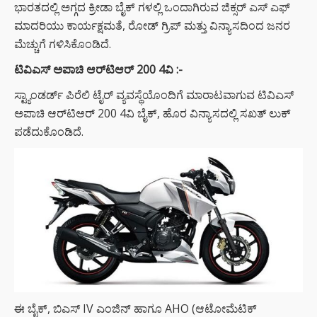
ಭಾರತದಲ್ಲಿ ಅಗ್ಗದ ಕ್ರೀಡಾ ಬೈಕ್ ಗಳಲ್ಲಿ ಒಂದಾಗಿರುವ ಜಿಕ್ಸರ್ ಎಸ್ ಎಫ್
ಮಾದರಿಯು ಕಾರ್ಯಕ್ಷಮತೆ, ರೋಡ್ ಗ್ರಿಪ್ ಮತ್ತು ವಿನ್ಯಾಸದಿಂದ ಜನರ
ಮೆಚ್ಚುಗೆ ಗಳಿಸಿಕೊಂಡಿದೆ.
ಟಿವಿಎಸ್ ಅಪಾಚಿ ಆರ್‌ಟಿಆರ್
200 4
ವಿ :-
ಸ್ಟ್ಯಾಂಡರ್ಡ್ ಪಿರೆಲಿ ಟೈರ್‌ ವ್ಯವಸ್ಥೆಯೊಂದಿಗೆ ಮಾರಾಟವಾಗುವ ಟಿವಿಎಸ್
ಅಪಾಚಿ ಆರ್‌ಟಿಆರ್ 200 4ವಿ ಬೈಕ್, ಹೊರ ವಿನ್ಯಾಸದಲ್ಲಿ ಸಖತ್ ಲುಕ್
ಪಡೆದುಕೊಂಡಿದೆ.
ಈ ಬೈಕ್, ಬಿಎಸ್ IV ಎಂಜಿನ್ ಹಾಗೂ AHO (ಆಟೋಮೆಟಿಕ್