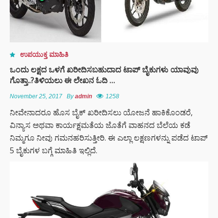
ಉಪಯುಕ್ತ ಮಾಹಿತಿ
ಒಂದು ಲಕ್ಷದ ಒಳಗೆ ಖರೀದಿಸಬಹುದಾದ ಟಾಪ್ ಬೈಕುಗಳು ಯಾವುವು
ಗೊತ್ತಾ..?ತಿಳಿಯಲು ಈ ಲೇಖನ ಓದಿ …
November 25, 2017
By
admin
1258
ನೀವೇನಾದರೂ ಹೊಸ ಬೈಕ್ ಖರೀದಿಸಲು ಯೋಜನೆ ಹಾಕಿಕೊಂಡರೆ,
ವಿನ್ಯಾಸ ಅಥವಾ ಕಾರ್ಯಕ್ಷಮತೆಯ ಜೊತೆಗೆ ವಾಹನದ ಬೆಲೆಯ ಕಡೆ
ನಿಮ್ಮಗೂ ನೀವು ಗಮನಹರಿಸುತ್ತೀರಿ. ಈ ಎಲ್ಲಾ ಲಕ್ಷಣಗಳನ್ನು ಪಡೆದ ಟಾಪ್
5 ಬೈಕುಗಳ ಬಗ್ಗೆ ಮಾಹಿತಿ ಇಲ್ಲಿದೆ.