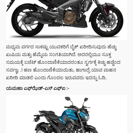
ಮಧ್ಯಮ ವರ್ಗದ ಸಾಕಷ್ಟು ಯುವಕರಿಗೆ ಬೈಕ್ ಖರೀದಿಸುವುದು ಹೆಚ್ಚು
ಖುಷಿಯ ಮತ್ತು ಹೆಮ್ಮೆಯ ಸಂಗತಿಯಾಗಿದೆ. ಅದರಲ್ಲಿಯೂ ಸೂಕ್ತ
ಸಮಯಕ್ಕೆ ಬಜೆಟ್ ಹೊಂದಾಣಿಕೆಯಾದರಂತೂ ಸ್ವರ್ಗಕ್ಕೆ ಕಿಚ್ಚು ಹಚ್ಚೆಂದ
ಸರ್ವಜ್ಞ ..! ಹಣ ಹೊಂದಾಣಿಕೆಯಾಯಿತು, ಹಾಗಾದ್ರೆ ಯಾವ ವಾಹನ
ಖರೀದಿ ಮಾಡಲಿ ಎಂದು ಗೊಂದಲ ಇರುವವರು ಇದನ್ನು ಓದಿ..
ಯಮಹಾ ಎಫ್‌ಝೆಡ್-ಎಸ್ ಎಫ್‌ಐ :-