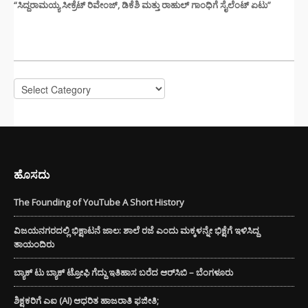
“ಸಿದ್ದರಾಮಯ್ಯ ಸೀಕ್ರೆಟ್ ರಿವೇಂಜ್‌, ಡಿಕೆಶಿ ಮತ್ತು ರಾಹುಲ್‌ ಗಾಂಧಿಗೆ ಸೈಲೆಂಟ್ ಏಟು”
CATEGORIES
Categories
ಹೊಸದು
The Founding of YouTube A Short History
ವಿಜಯನಗರದಲ್ಲಿ ಭಿಕ್ಷಾಟನೆ ಜಾಲ: ಶಾಲೆ ರಜೆ ಎಂದು ಮಕ್ಕಳನ್ನೇ ಭಿಕ್ಷೆಗೆ ಇಳಿಸಿದ್ದ
ತಾಯಂದಿರು
ಬ್ಯಾಕ್ ಟು ಬ್ಯಾಕ್ ಟ್ರೋಫಿ ಗೆದ್ದು ಇತಿಹಾಸ ಬರೆದ ಆರ್‌ಸಿಬಿ – ಬೆಂಗಳೂರು
ಶಿಕ್ಷಕರಿಗೆ ಎಐ (AI) ಆಧರಿತ ಹಾಜರಾತಿ ಫಜೀತಿ;