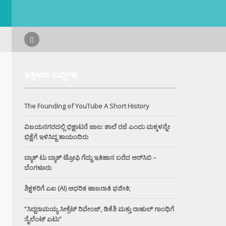
ಇತ್ತೀಚಿನ ಸುದ್ದಿಗಳು
The Founding of YouTube A Short History
ವಿಜಯನಗರದಲ್ಲಿ ಭಿಕ್ಷಾಟನೆ ಜಾಲ: ಶಾಲೆ ರಜೆ ಎಂದು ಮಕ್ಕಳನ್ನೇ
ಭಿಕ್ಷೆಗೆ ಇಳಿಸಿದ್ದ ತಾಯಂದಿರು
ಬ್ಯಾಕ್ ಟು ಬ್ಯಾಕ್ ಟ್ರೋಫಿ ಗೆದ್ದು ಇತಿಹಾಸ ಬರೆದ ಆರ್‌ಸಿಬಿ –
ಬೆಂಗಳೂರು
ಶಿಕ್ಷಕರಿಗೆ ಎಐ (AI) ಆಧರಿತ ಹಾಜರಾತಿ ಫಜೀತಿ;
“ಸಿದ್ದರಾಮಯ್ಯ ಸೀಕ್ರೆಟ್ ರಿವೇಂಜ್‌, ಡಿಕೆಶಿ ಮತ್ತು ರಾಹುಲ್‌ ಗಾಂಧಿಗೆ
ಸೈಲೆಂಟ್ ಏಟು”