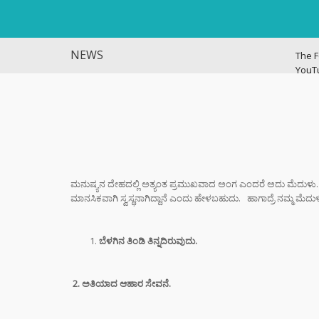
NEWS
The F
YouT
Histo
ವಿಜಯ
ಭಿಕ್ಷಾ
ಎಂದು ಮ
ಇಳಿಸಿ
ಮನುಷ್ಯನ ದೇಹದಲ್ಲಿ ಅತ್ಯಂತ ಪ್ರಮುಖವಾದ ಅಂಗ ಎಂದರೆ ಅದು ಮೆದುಳು. 
ಮಾನಸಿಕವಾಗಿ ಸ್ವಸ್ಥನಾಗಿದ್ದಾನೆ ಎಂದು ಹೇಳಬಹುದು. ಹಾಗಾದ್ರೆ ನಮ್ಮ ಮೆ
ಬ್ಯಾಕ್
ಗೆದ್ದು
ಆರ್‌ಸ
ಬೆಳಗಿನ ತಿಂಡಿ ತಿನ್ನದಿರುವುದು.
ಶಿಕ್ಷಕರ
ಆಧರಿತ
2. ಅತಿಯಾದ ಆಹಾರ ಸೇವನೆ.
ಫಜೀತಿ