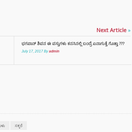
್ಲಿ ಚಿನ್ನದ
ೆಗೆ ದೊಡ್ಡ ಹೊಡೆತ
Next Article
»
ಮತ್ತು ಶೈನಿಂಗ್
ಭಗವಾನ್ ಶಿವನ ಈ ವಸ್ತುಗಳು ಕನಸಿನಲ್ಲಿ ಬಂದ್ರೆ ಏನಾಗುತ್ತೆ ಗೊತ್ತಾ ???
ಗೆ ಬೀಟ್ರೂಟ್‌ನ ಈ
ೇರ್ ಟಿಪ್ಸ್
July 17, 2017
By
admin
ಿಸಿ
ುಳು
ಸಕ್ಕರೆ