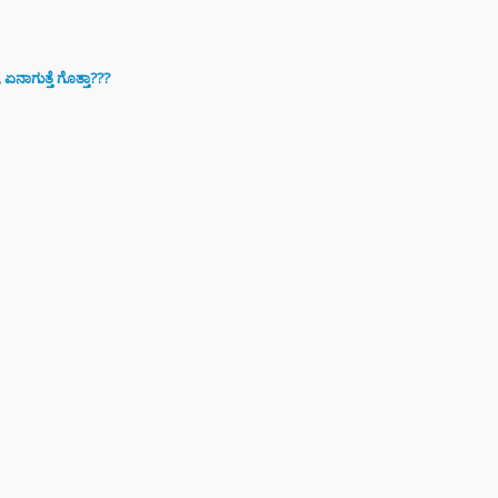
ರಾಮಯ್ಯ ಸೀಕ್ರೆಟ್
್‌, ಡಿಕೆಶಿ ಮತ್ತು
‌ ಗಾಂಧಿಗೆ
ಏನಾಗುತ್ತೆ ಗೊತ್ತಾ???
ಟ್ ಏಟು”
ಮಂತ್ರಿ
ರಾಮಯ್ಯ ಅವರು
ನಾಮೆ ಘೋಷಣೆ –
ಶಿವಕುಮಾರ್
ಿನ ಸಿಎಂ?
‌ಗಾಗಿ ಕಡಿಮೆ
ಸನ್‌ಗ್ಲಾಸ್
ತ್ತೀರಾ? ಹಾಗಾದರೆ
ಾಯಗಳ ಬಗ್ಗೆ
ಲೇಬೇಕು!
TAL ARREST
 ವೃದ್ಧೆ ಆಸ್ತಿ ಮಾರಿ
ಲಿಟ್ಟಿದ್ದ 24
 ರೂ ಲೂಟಿ