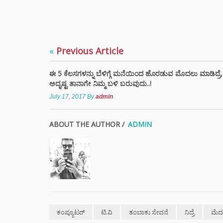
ಭಾರತದಲ
ಬೇಡಿಕ
ಬಿದ್ದಿದೆ.
«
Previous Article
ಸಿಲ್ಕಿ 
ಈ 5 ಕೆಲಸಗಳನ್ನು ಬೆಳಿಗ್ಗೆ ಮನೆಯಿಂದ ಹೊರಡುವ ಮೊದಲು ಮಾಡಿದ್ರೆ,
ಕೂದಲಿ
ಅದೃಷ್ಟ ತಾನಾಗೇ ನಿಮ್ಮ ಬಳಿ ಬರುವುದು..!
ಹೇರ್ ಕ
ಪ್ರಯತ್ನ
July 17, 2017
By
admin
ABOUT THE AUTHOR /
ADMIN
ಕಂಪ್ಯೂಟರ್‌
ಟಿ.ವಿ
ತಂಬಾಕು ಸೇವನೆ
ನಿದ್ರೆ
ಮೆದ