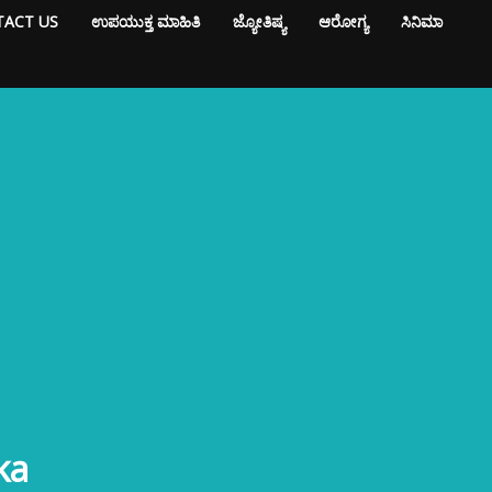
ACT US
ಉಪಯುಕ್ತ ಮಾಹಿತಿ
ಜ್ಯೋತಿಷ್ಯ
ಆರೋಗ್ಯ
ಸಿನಿಮಾ
ka