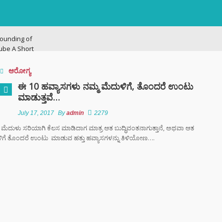
ounding of
ube A Short
ry
ಆರೋಗ್ಯ
ನಗರದಲ್ಲಿ
ಈ 10 ಹವ್ಯಾಸಗಳು ನಮ್ಮ ಮೆದುಳಿಗೆ, ತೊಂದರೆ ಉಂಟು
ಟನೆ ಜಾಲ: ಶಾಲೆ ರಜೆ
ಮಾಡುತ್ತವೆ…
ಕ್ಕಳನ್ನೇ ಭಿಕ್ಷೆಗೆ
ದ್ದ ತಾಯಂದಿರು
July 17, 2017
By
admin
2279
ಮೆದುಳು ಸರಿಯಾಗಿ ಕೆಲಸ ಮಾಡಿದಾಗ ಮಾತ್ರ ಆತ ಬುದ್ಧಿವಂತನಾಗುತ್ತಾನೆ, ಅಥವಾ ಆತ
ದುಳಿಗೆ ತೊಂದರೆ ಉಂಟು ಮಾಡುವ ಹತ್ತು ಹವ್ಯಾಸಗಳನ್ನು ತಿಳಿಯೋಣ….
 ಟು ಬ್ಯಾಕ್ ಟ್ರೋಫಿ
 ಇತಿಹಾಸ ಬರೆದ
ಿಬಿ – ಬೆಂಗಳೂರು
ಿಗೆ ಎಐ (AI)
 ಹಾಜರಾತಿ
;