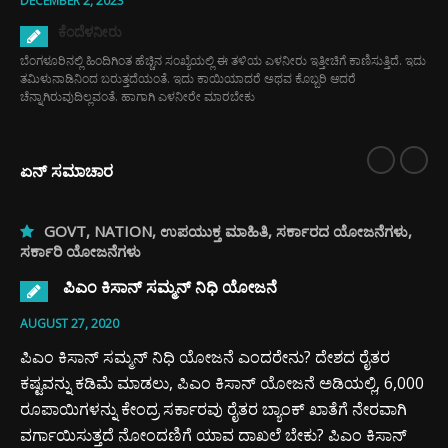
DECEMBER 2, 2023
ಕೆಂದೆಳನೀರು
ಬೆಂಗಳೂರಿನಲ್ಲಿ ಹಿಂದಿಗಿಂತ ಹೆಚ್ಚಿನ ಸಂಖ್ಯೆಯಲ್ಲಿ ಈ ತಳಿಯ ಎಳನೀರು ಇತ್ತೀಚಿಗೆ ಕಾಣಿಸುತ್ತಿದೆ. ಇದು
ತಮಿಳುನಾಡಿನಿಂದ ಬರುತ್ತದೆಯಂತೆ. ಇದು ಕಾಯಿಯಾದರೆ ಅಥವ ಕೊಬ್ಬರಿ ಆದರೆ
ಚೆನ್ನಾಗಿರುವುದಿಲ್ಲವಂತೆ. ಹಾಗಾಗಿ ಎಳನೀರೇ ಮಾರಬೇಕು
ಏನ್ ಸಮಾಚಾರ
GOVT
,
NATION
,
ಉಪಯುಕ್ತ ಮಾಹಿತಿ
,
ಸರ್ಕಾರದ ಯೋಜನೆಗಳು
,
ಸರ್ಕಾರಿ ಯೋಜನೆಗಳು
ಪಿಎಂ ಕಿಸಾನ್ ಸಮ್ಮನ್ ನಿಧಿ ಯೋಜನೆ
AUGUST 27, 2020
ಪಿಎಂ ಕಿಸಾನ್ ಸಮ್ಮನ್ ನಿಧಿ ಯೋಜನೆ ಎಂದರೇನು? ದೇಶದ ರೈತರ
ೂ
ಕಷ್ಟವನ್ನು ಕಡಿಮೆ ಮಾಡಲು, ಪಿಎಂ ಕಿಸಾನ್ ಯೋಜನೆ ಅಡಿಯಲ್ಲಿ, 6,000
ರೂಪಾಯಿಗಳನ್ನು ಕೇಂದ್ರ ಸರ್ಕಾರವು ರೈತರ ಬ್ಯಾಂಕ್ ಖಾತೆಗೆ ನೇರವಾಗಿ
ವರ್ಗಾಯಿಸುತ್ತದೆ ನೋಂದಣಿಗೆ ಯಾವ ದಾಖಲೆ ಬೇಕು? ಪಿಎಂ ಕಿಸಾನ್