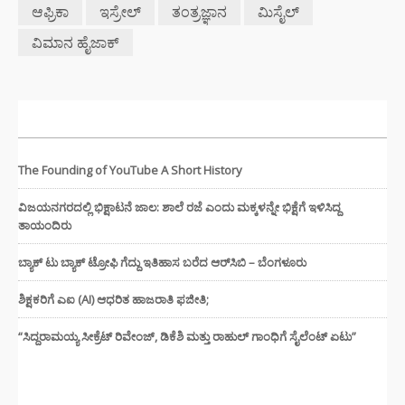
ಆಫ್ರಿಕಾ
ಇಸ್ರೇಲ್
ತಂತ್ರಜ್ಞಾನ
ಮಿಸೈಲ್
ವಿಮಾನ ಹೈಜಾಕ್
ಇತ್ತೀಚಿನ ಸುದ್ದಿಗಳು
The Founding of YouTube A Short History
ವಿಜಯನಗರದಲ್ಲಿ ಭಿಕ್ಷಾಟನೆ ಜಾಲ: ಶಾಲೆ ರಜೆ ಎಂದು ಮಕ್ಕಳನ್ನೇ ಭಿಕ್ಷೆಗೆ ಇಳಿಸಿದ್ದ
ತಾಯಂದಿರು
ಬ್ಯಾಕ್ ಟು ಬ್ಯಾಕ್ ಟ್ರೋಫಿ ಗೆದ್ದು ಇತಿಹಾಸ ಬರೆದ ಆರ್‌ಸಿಬಿ – ಬೆಂಗಳೂರು
ಶಿಕ್ಷಕರಿಗೆ ಎಐ (AI) ಆಧರಿತ ಹಾಜರಾತಿ ಫಜೀತಿ;
“ಸಿದ್ದರಾಮಯ್ಯ ಸೀಕ್ರೆಟ್ ರಿವೇಂಜ್‌, ಡಿಕೆಶಿ ಮತ್ತು ರಾಹುಲ್‌ ಗಾಂಧಿಗೆ ಸೈಲೆಂಟ್ ಏಟು”
CATEGORIES