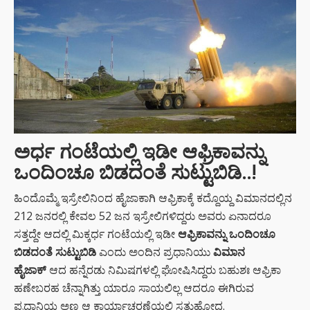
ಅರ್ಧ ಗಂಟೆಯಲ್ಲಿ ಇಡೀ ಆಫ್ರಿಕಾವನ್ನು
ಒಂದಿಂಚೂ ಬಿಡದಂತೆ ಸುಟ್ಟುಬಿಡಿ..!
ಹಿಂದೊಮ್ಮೆ ಇಸ್ರೇಲಿನಿಂದ ಹೈಜಾಕಾಗಿ ಆಫ್ರಿಕಾಕ್ಕೆ ಕದ್ದೊಯ್ದ ವಿಮಾನದಲ್ಲಿನ
212 ಜನರಲ್ಲಿ ಕೇವಲ 52 ಜನ ಇಸ್ರೇಲಿಗಳಿದ್ದರು ಅವರು ಏನಾದರೂ
ಸತ್ತದ್ದೇ ಆದಲ್ಲಿ ಮಿಕ್ಕರ್ಧ ಗಂಟೆಯಲ್ಲಿ ಇಡೀ
ಆಫ್ರಿಕಾವನ್ನು ಒಂದಿಂಚೂ
ಬಿಡದಂತೆ ಸುಟ್ಟುಬಿಡಿ
ಎಂದು ಅಂದಿನ ಪ್ರಧಾನಿಯು
ವಿಮಾನ
ಹೈಜಾಕ್
ಆದ ಹನ್ನೆರಡು ನಿಮಿಷಗಳಲ್ಲಿ ಘೋಷಿಸಿದ್ದರು ಬಹುಶಃ ಆಫ್ರಿಕಾ
ಹಣೇಬರಹ ಚೆನ್ನಾಗಿತ್ತು ಯಾರೂ ಸಾಯಲಿಲ್ಲ ಆದರೂ ಈಗಿರುವ
ಪ್ರಧಾನಿಯ ಅಣ್ಣ ಆ ಕಾರ್ಯಾಚರಣೆಯಲ್ಲಿ ಸತ್ತುಹೋದ.