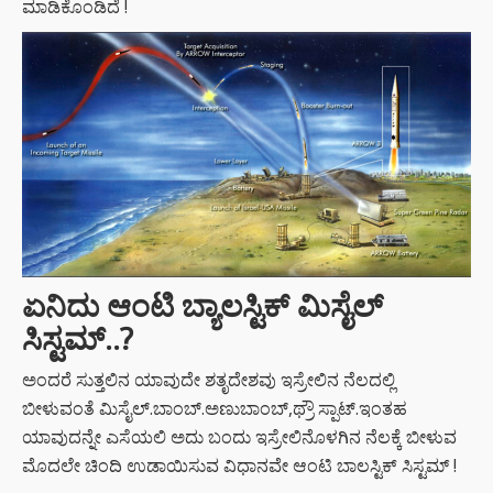
ಮಾಡಿಕೊಂಡಿದೆ !
ಏನಿದು ಆಂಟಿ ಬ್ಯಾಲಸ್ಟಿಕ್ ಮಿಸೈಲ್
ಸಿಸ್ಟಮ್..?
ಅಂದರೆ ಸುತ್ತಲಿನ ಯಾವುದೇ ಶತೃದೇಶವು ಇಸ್ರೇಲಿನ ನೆಲದಲ್ಲಿ
ಬೀಳುವಂತೆ ಮಿಸೈಲ್.ಬಾಂಬ್.ಅಣುಬಾಂಬ್,ಥ್ರೌ ಸ್ಪಾಟ್.ಇಂತಹ
ಯಾವುದನ್ನೇ ಎಸೆಯಲಿ ಅದು ಬಂದು ಇಸ್ರೇಲಿನೊಳಗಿನ ನೆಲಕ್ಕೆ ಬೀಳುವ
ಮೊದಲೇ ಚಿಂದಿ ಉಡಾಯಿಸುವ ವಿಧಾನವೇ ಆಂಟಿ ಬಾಲಸ್ಟಿಕ್ ಸಿಸ್ಟಮ್ !