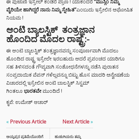
ಈ ಪುಟಾಣಿ ಇಸ್ರೇಲ್ ಕಂಡರೆ ಪ್ರಾಣ ! ಯಾಕಂದರೆ
“ಮುಸ್ಲಿಂ ನಿಮ್ಮ
ವೈರಿಯೇ ಹಾಗಿದ್ದರೆ ನಾನು ನಿಮ್ಮ ಸ್ನೇಹಿತ”
ಎಂಬುದು ಇಸ್ರೇಲಿನ ಅಘೋಷಿತ
ನಿಯಮ !
ಆಂಟಿ ಬ್ಯಾಲಸ್ಟಿಕ್ ತಂತ್ರಜ್ಞಾನ
ಹೊಂದಿದ ಮೊದಲ ರಾಷ್ಟ್ರ:-
ಈ ಆಂಟಿ ಬ್ಯಾಲಸ್ಟಿಕ್ ತಂತ್ರಜ್ಞಾನವನ್ನು ಸಂಪೂರ್ಣವಾಗಿ ಮೊದಲು
ಹೊಂದಿದ ರಾಷ್ಟ್ರ ಇಸ್ರೇಲೇ ಇರಬಹುದು ಆದರೆ ಪ್ರಪಂಚದ ಯಾರಿಗೂ
ಸಹ ತಿಳಿಸದಂತೆ ಗೌಪ್ಯವಾಗಿ ಸಂಶೋಧನೆಗಳನ್ನು ನಡೆಸಿ ಪುರಾತನ
ಸಂಪ್ರದಾಯಿಕ ವೆಪನ್ ಗಳೆಲ್ಲವನ್ನೂ ಬಿಟ್ಟು ಹೊಸ ಮಾದರಿ ಅನ್ವೇಷಣೆಯ
ವಿಚಾರದಲ್ಲಿ ಇಸ್ರೇಲಿನ ಆಂಟಿ ಬಾಲಸ್ಟಿಕ್ ಸಿಸ್ಟಮ್
ಗಿಂತಲೂ
ಭಾರತವೇ
ಮುಂದಿದೆ !
ಕೃಪೆ: ಉಮೇಶ್ ಆಚಾರ್
«
Previous Article
Next Article
»
ಅಯ್ಯಪ್ಪನ ಪ್ರತಿಮೆಯೊಂದಿಗೆ
ಹುಡುಗಿಯರು ತಮ್ಮ