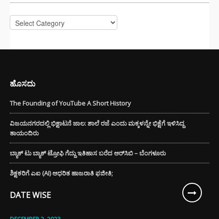
Categories
ಹೊಸದು
The Founding of YouTube A Short History
ವಿಜಯನಗರದಲ್ಲಿ ಭಿಕ್ಷಾಟನೆ ಜಾಲ: ಶಾಲೆ ರಜೆ ಎಂದು ಮಕ್ಕಳನ್ನೇ ಭಿಕ್ಷೆಗೆ ಇಳಿಸಿದ್ದ
ತಾಯಂದಿರು
ಬ್ಯಾಕ್ ಟು ಬ್ಯಾಕ್ ಟ್ರೋಫಿ ಗೆದ್ದು ಇತಿಹಾಸ ಬರೆದ ಆರ್‌ಸಿಬಿ – ಬೆಂಗಳೂರು
ಶಿಕ್ಷಕರಿಗೆ ಎಐ (AI) ಆಧರಿತ ಹಾಜರಾತಿ ಫಜೀತಿ;
DATE WISE