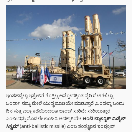
ಇಂತಹದ್ದೆಲ್ಲಾ ಇಸ್ರೇಲಿಗೆ ಗೊತ್ತಿಲ್ಲ ಅನ್ನೋದಕ್ಕಿಂತ ವೈರಿ ದೇಶಗಳೆಲ್ಲಾ
ಒಂದಾಗಿ ನಮ್ಮ ಮೇಲೆ ಯುದ್ಧ ಮಾಡಿಯೇ ಮಾಡುತ್ತಾರೆ ,ಒಂದಲ್ಲಾ ಒಂದು
ದಿನ ಸುತ್ತ ಎಲ್ಲಾ ಕಡೆಯಿಂದಲೂ ಬಾಂಬ್ ಸುರಿದೇ ಸುರಿಯುತ್ತಾರೆ
ಎಂಬುದನ್ನು ಮೊದಲೇ ಊಹಿಸಿ ಅದಕ್ಕಾಗಿಯೇ
ಆಂಟಿ ಬ್ಯಾಲಸ್ಟಿಕ್ ಮಿಸೈಲ್
ಸಿಸ್ಟಮ್
(anti-ballistic missile) ಎಂಬ ತಂತ್ರಜ್ಞಾನ ಇಂಪ್ರೂವ್