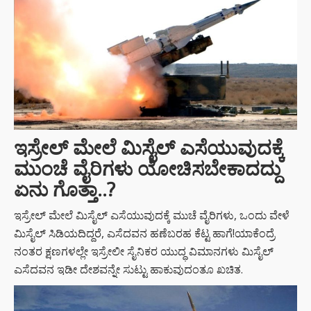
ಇಸ್ರೇಲ್ ಮೇಲೆ ಮಿಸೈಲ್ ಎಸೆಯುವುದಕ್ಕೆ
ಮುಂಚೆ ವೈರಿಗಳು ಯೋಚಿಸಬೇಕಾದದ್ದು
ಏನು ಗೊತ್ತಾ..?
ಇಸ್ರೇಲ್ ಮೇಲೆ ಮಿಸೈಲ್ ಎಸೆಯುವುದಕ್ಕೆ ಮುಚೆ ವೈರಿಗಳು, ಒಂದು ವೇಳೆ
ಮಿಸೈಲ್ ಸಿಡಿಯದಿದ್ದರೆ, ಎಸೆದವನ ಹಣೆಬರಹ ಕೆಟ್ಟ ಹಾಗೆ!ಯಾಕೆಂದ್ರೆ
ನಂತರ ಕ್ಷಣಗಳಲ್ಲೇ ಇಸ್ರೇಲೀ ಸೈನಿಕರ ಯುದ್ಧ ವಿಮಾನಗಳು ಮಿಸೈಲ್
ಎಸೆದವನ ಇಡೀ ದೇಶವನ್ನೇ ಸುಟ್ಟು ಹಾಕುವುದಂತೂ ಖಚಿತ.