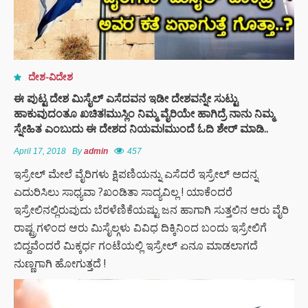
ದೇಶ-ವಿದೇಶ
ಈ ಪುಟ್ಟ ದೇಶ ಮಿಸೈಲ್ ಎಸೆದವನ ಇಡೀ ದೇಶವನ್ನೇ ಸುಟ್ಟು
ಹಾಕುವುದಂತೂ ಖಚಿತ!ಮುಸ್ಲಿಂ ನಿಮ್ಮ ವೈರಿಯೇ ಹಾಗಿದ್ರೆ ನಾನು ನಿಮ್ಮ
ಸ್ನೇಹಿತ ಎಂಬುದು ಈ ದೇಶದ ನಿಯಮ!ಮುಂದೆ ಓದಿ ಶೇರ್ ಮಾಡಿ..
April 17, 2018
By
admin
457
ಇಸ್ರೇಲ್ ಮೇಲೆ ವೈರಿಗಳು ಕ್ಷಿಪಣಿಯನ್ನು ಎಸೆದರೆ ಇಸ್ರೇಲ್ ಅದನ್ನ
ಎದುರಿಸಿಲು ಸಾಧ್ಯವಾ ?ಖಂಡಿತಾ ಸಾದ್ಯವಿಲ್ಲ ! ಯಾಕೆಂದರೆ
ಇಸ್ರೇಲಿನಲ್ಲಿರುವುದು ಬೆರಳೆಣಿಕೆಯಷ್ಟು ಜನ ಹಾಗಾಗಿ ಸುತ್ತಲಿನ ಆರು ವೈರಿ
ರಾಷ್ಟ್ರಗಳಿಂದ ಆರು ಮಿಸೈಲ್ಗಳು ವಿವಿಧ ದಿಕ್ಕಿನಿಂದ ಬಂದು ಇಸ್ರೇಲಿಗೆ
ಬಿದ್ದವೆಂದರೆ ಮಿಕ್ಕರ್ಧ ಗಂಟೆಯಲ್ಲಿ ಇಸ್ರೇಲ್ ಏನೂ ಮಾಡಲಾಗದೆ
ನುಣ್ಣಗಾಗಿ ಹೋಗುತ್ತದೆ !