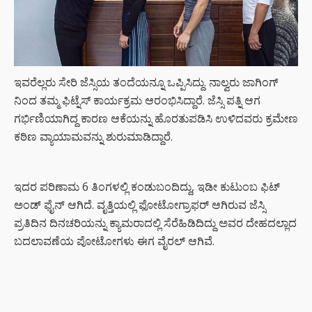
ಇವರೆಲ್ಲರು ಸೇರಿ ಜೆಸ್ಸಿಯ ತಂದೆಯನ್ನೂ ಒಪ್ಪಿಸಿದ್ದು. ನಾಲ್ವರು ಜಾಗಿಂಗ್
ನಿಂದ ತಮ್ಮ ಫಿಟ್ನೆಸ್ ಕಾರ್ಯಕ್ರಮ ಆರಂಭಿಸಿದ್ದಾರೆ. ಜೆಸ್ಸಿ ಪತ್ನಿ ಆಗ
ಗರ್ಭಿಣಿಯಾಗಿದ್ದ ಕಾರಣ ಆಕೆಯನ್ನು ಹೊರತುಪಡಿಸಿ ಉಳಿದವರು ಕ್ರಮೇಣ
ಕಠಿಣ ವ್ಯಾಯಾಮವನ್ನು ಶುರುಮಾಡಿದ್ದಾರೆ.
ಇದರ ಪರಿಣಾಮ 6 ತಿಂಗಳಲ್ಲಿ ಕಂಡುಬಂದಿದ್ದು, ಇಡೀ ಕುಟುಂಬ ಫಿಟ್
ಅಂಡ್ ಫೈನ್ ಆಗಿದೆ. ವೃತ್ತಿಯಲ್ಲಿ ಫೋಟೋಗ್ರಾಫರ್ ಆಗಿರುವ ಜೆಸ್ಸಿ
ಪ್ರತಿದಿನ ದಿನಚರಿಯನ್ನು ಕ್ಯಾಮರಾದಲ್ಲಿ ಸೆರೆಹಿಡಿದಿದ್ದು ಅವರ ದೇಹದಲ್ಲಾದ
ಬದಲಾವಣೆಯ ಪೋಟೋಗಳು ಈಗ ವೈರಲ್ ಆಗಿವೆ.