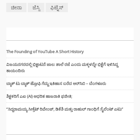
ಚೀನಾ
ಜೆಸ್ಸಿ
ಫಿಟ್ನೆಸ್
ಇತ್ತೀಚಿನ ಸುದ್ದಿಗಳು
The Founding of YouTube A Short History
ವಿಜಯನಗರದಲ್ಲಿ ಭಿಕ್ಷಾಟನೆ ಜಾಲ: ಶಾಲೆ ರಜೆ ಎಂದು ಮಕ್ಕಳನ್ನೇ ಭಿಕ್ಷೆಗೆ ಇಳಿಸಿದ್ದ
ತಾಯಂದಿರು
ಬ್ಯಾಕ್ ಟು ಬ್ಯಾಕ್ ಟ್ರೋಫಿ ಗೆದ್ದು ಇತಿಹಾಸ ಬರೆದ ಆರ್‌ಸಿಬಿ – ಬೆಂಗಳೂರು
ಶಿಕ್ಷಕರಿಗೆ ಎಐ (AI) ಆಧರಿತ ಹಾಜರಾತಿ ಫಜೀತಿ;
“ಸಿದ್ದರಾಮಯ್ಯ ಸೀಕ್ರೆಟ್ ರಿವೇಂಜ್‌, ಡಿಕೆಶಿ ಮತ್ತು ರಾಹುಲ್‌ ಗಾಂಧಿಗೆ ಸೈಲೆಂಟ್ ಏಟು”
CATEGORIES