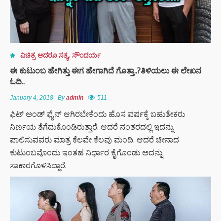
ವಿಚಿತ್ರ ಆದರೂ ಸತ್ಯ
,
ಸೌಂದರ್ಯ
ಈ ಕುಟುಂಬ ಹೇಗಿತ್ತು ಈಗ ಹೇಗಾಗಿದೆ ಗೊತ್ತಾ..?ತಿಳಿಯಲು ಈ ಲೇಖನ
ಓದಿ..
January 4, 2018
By
admin
511
ಫಿಟ್ ಅಂಡ್ ಫೈನ್ ಆಗಿರಬೇಕೆಂದು ಹೊಸ ವರ್ಷಕ್ಕೆ ಬಹುತೇಕರು
ನಿರ್ಣಯ ತೆಗೆದುಕೊಂಡಿರುತ್ತಾರೆ. ಆದರೆ ನಂತರದಲ್ಲಿ ಇದನ್ನು
ಪಾಲಿಸುವವರು ಮಾತ್ರ ಕೆಲವೇ ಕೆಲವು ಮಂದಿ. ಆದರೆ ಚೀನಾದ
ಕುಟುಂಬವೊಂದು ಇಂತಹ ನಿರ್ಧಾರ ಕೈಗೊಂಡು ಅದನ್ನು
ಸಾಕಾರಗೊಳಿಸಿದ್ದಾರೆ.