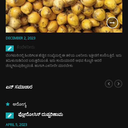
DECEMBER 2, 2023
ಕೆಂದೆಳನೀರು
ಬೆಂಗಳೂರಿನಲ್ಲಿ ಹಿಂದಿಗಿಂತ ಹೆಚ್ಚಿನ ಸಂಖ್ಯೆಯಲ್ಲಿ ಈ ತಳಿಯ ಎಳನೀರು ಇತ್ತೀಚಿಗೆ ಕಾಣಿಸುತ್ತಿದೆ. ಇದು
ತಮಿಳುನಾಡಿನಿಂದ ಬರುತ್ತದೆಯಂತೆ. ಇದು ಕಾಯಿಯಾದರೆ ಅಥವ ಕೊಬ್ಬರಿ ಆದರೆ
ಚೆನ್ನಾಗಿರುವುದಿಲ್ಲವಂತೆ. ಹಾಗಾಗಿ ಎಳನೀರೇ ಮಾರಬೇಕು
ಏನ್ ಸಮಾಚಾರ
ಆರೋಗ್ಯ
ಫ್ಲೋರೋಸಿಸ್ ದುಷ್ಪರಿಣಾಮ
APRIL 5, 2023