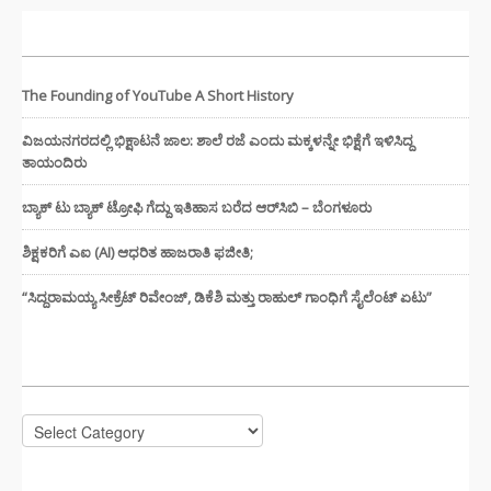
ಇತ್ತೀಚಿನ ಸುದ್ದಿಗಳು
The Founding of YouTube A Short History
ವಿಜಯನಗರದಲ್ಲಿ ಭಿಕ್ಷಾಟನೆ ಜಾಲ: ಶಾಲೆ ರಜೆ ಎಂದು ಮಕ್ಕಳನ್ನೇ ಭಿಕ್ಷೆಗೆ ಇಳಿಸಿದ್ದ
ತಾಯಂದಿರು
ಬ್ಯಾಕ್ ಟು ಬ್ಯಾಕ್ ಟ್ರೋಫಿ ಗೆದ್ದು ಇತಿಹಾಸ ಬರೆದ ಆರ್‌ಸಿಬಿ – ಬೆಂಗಳೂರು
ಶಿಕ್ಷಕರಿಗೆ ಎಐ (AI) ಆಧರಿತ ಹಾಜರಾತಿ ಫಜೀತಿ;
“ಸಿದ್ದರಾಮಯ್ಯ ಸೀಕ್ರೆಟ್ ರಿವೇಂಜ್‌, ಡಿಕೆಶಿ ಮತ್ತು ರಾಹುಲ್‌ ಗಾಂಧಿಗೆ ಸೈಲೆಂಟ್ ಏಟು”
CATEGORIES
Categories