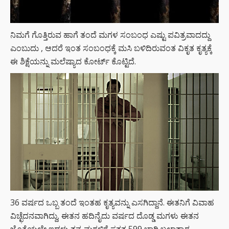
ನಿಮಗೆ ಗೊತ್ತಿರುವ ಹಾಗೆ ತಂದೆ ಮಗಳ ಸಂಬಂಧ ಎಷ್ಟು ಪವಿತ್ರವಾದದ್ದು
ಎಂಬುದು , ಆದರೆ ಇಂತ ಸಂಬಂಧಕ್ಕೆ ಮಸಿ ಬಳಿದಿರುವಂತ ವಿಕೃತ ಕೃತ್ಯಕ್ಕೆ
ಈ ಶಿಕ್ಷೆಯನ್ನು ಮಲೆಷ್ಯಾದ ಕೋರ್ಟ್ ಕೊಟ್ಟಿದೆ.
36 ವರ್ಷದ ಒಬ್ಬ ತಂದೆ ಇಂತಹ ಕೃತ್ಯವನ್ನು ಎಸಗಿದ್ದಾನೆ. ಈತನಿಗೆ ವಿವಾಹ
ವಿಚ್ಛೆದನವಾಗಿದ್ದು, ಈತನ ಹದಿನೈದು ವರ್ಷದ ದೊಡ್ಡ ಮಗಳು ಈತನ
ಜೊತೆಯಲ್ಲೇ ಇದ್ದಳು ತನ್ನ ಮಗಳಿಗೆ ಸತತ 599 ಬಾರಿ ಬಲಾತ್ಕಾರ