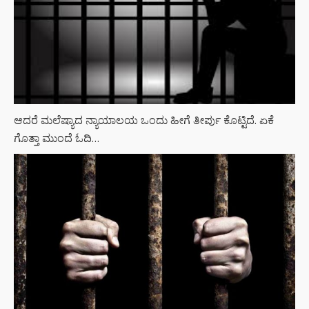
ಆದರೆ ಮಲೆಷ್ಯಾದ ನ್ಯಾಯಾಲಯ ಒಂದು ಹೀಗೆ ತೀರ್ಪು ಕೊಟ್ಟಿದೆ. ಏಕೆ
ಗೊತ್ತಾ ಮುಂದೆ ಓದಿ…