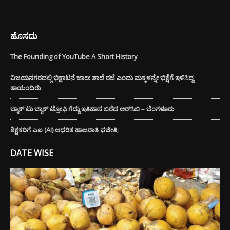
ಹೊಸದು
The Founding of YouTube A Short History
ವಿಜಯನಗರದಲ್ಲಿ ಭಿಕ್ಷಾಟನೆ ಜಾಲ: ಶಾಲೆ ರಜೆ ಎಂದು ಮಕ್ಕಳನ್ನೇ ಭಿಕ್ಷೆಗೆ ಇಳಿಸಿದ್ದ
ತಾಯಂದಿರು
ಬ್ಯಾಕ್ ಟು ಬ್ಯಾಕ್ ಟ್ರೋಫಿ ಗೆದ್ದು ಇತಿಹಾಸ ಬರೆದ ಆರ್‌ಸಿಬಿ – ಬೆಂಗಳೂರು
ಶಿಕ್ಷಕರಿಗೆ ಎಐ (AI) ಆಧರಿತ ಹಾಜರಾತಿ ಫಜೀತಿ;
DATE WISE