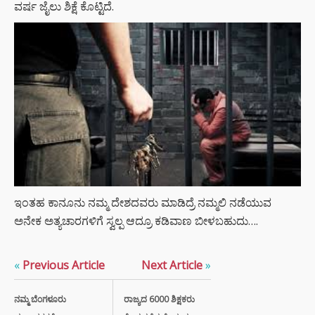
ವರ್ಷ ಜೈಲು ಶಿಕ್ಷೆ ಕೊಟ್ಟಿದೆ.
ಇಂತಹ ಕಾನೂನು ನಮ್ಮ ದೇಶದವರು ಮಾಡಿದ್ರೆ ನಮ್ಮಲಿ ನಡೆಯುವ
ಅನೇಕ ಅತ್ಯಚಾರಗಳಿಗೆ ಸ್ವಲ್ಪ ಆದ್ರೂ ಕಡಿವಾಣ ಬೀಳಬಹುದು….
«
Previous Article
Next Article
»
ನಮ್ಮ ಬೆಂಗಳೂರು
ರಾಜ್ಯದ 6000 ಶಿಕ್ಷಕರು