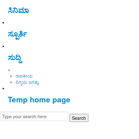
ಸಿನಿಮಾ
ಸ್ಪೂರ್ತಿ
ಸುದ್ದಿ
+
ರಾಜಕೀಯ
ವಿಸ್ಮಯ ಜಗತ್ತು
Temp home page