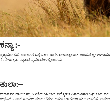
ಕನ್ಯಾ :-
ವೃದ್ಧಿಯಾಗಲಿದೆ. ಹಣಕಾಸಿನ ಬಗ್ಗೆ ಹಿಡಿತ ಇರಲಿ. ಅನಾವಶ್ಯಕವಾಗಿ ದುಂದುವೆಚ್ಚಗಳಾಗಬಹು
ನೆರವೇರುತ್ತದೆ. ವ್ಯಾಪಾರ ವ್ಯವಹಾರಗಳಲ್ಲಿ ಆದಾಯ
ತುಲಾ:
–
ವಾಹನ ವಹಿವಾಟುಗಳಲ್ಲಿ ನಿರೀಕ್ಷೆಯಂತೆ ಲಾಭ. ಔದ್ಯೋಗಿಕ ವಿಷಯಗಳಲ್ಲಿ ಅನುಕೂಲ. ಸಂಚಾರ
ಶುಭವಿದೆ. ವಿವಾಹ ಸಂಬಂಧಿ ಮಾತುಕತೆಗಳು ಅನುಕೂಲಕರವಾಗಿ ಪರಿಣಮಿಸಲಿವೆ. ಸಾಮಾಜಿಕ 