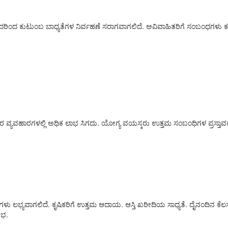
ಾಗುವುದರಿಂದ ಕುಟುಂಬ ಬಾಧ್ಯತೆಗಳ ನಿರ್ವಹಣೆ ಸರಾಗವಾಗಲಿದೆ. ಅವಿವಾಹಿತರಿಗೆ ಸಂಬಂಧಗಳ
ಪಾರ ವ್ಯವಹಾರಗಳಲ್ಲಿ ಅಧಿಕ ಲಾಭ ಸಿಗದು. ಯೋಗ್ಯ ವಯಸ್ಕರು ಉತ್ತಮ ಸಂಬಂಧಿಗಳ ಪ್ರಸ್ತಾವಕ್ಕ
ನಗಳು ಲಭ್ಯವಾಗಲಿದೆ. ಕೃಷಿಕರಿಗೆ ಉತ್ತಮ ಆದಾಯ. ಆಸ್ತಿ ಖರೀದಿಯ ಸಾಧ್ಯತೆ. ದೈನಂದಿನ ಕ
ುಭ.