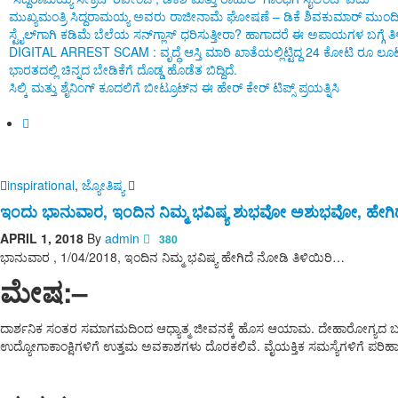
ಮುಖ್ಯಮಂತ್ರಿ ಸಿದ್ದರಾಮಯ್ಯ ಅವರು ರಾಜೀನಾಮೆ ಘೋಷಣೆ – ಡಿಕೆ ಶಿವಕುಮಾರ್ ಮುಂದ
ಸ್ಟೈಲ್‌ಗಾಗಿ ಕಡಿಮೆ ಬೆಲೆಯ ಸನ್‌ಗ್ಲಾಸ್ ಧರಿಸುತ್ತೀರಾ? ಹಾಗಾದರೆ ಈ ಅಪಾಯಗಳ ಬಗ್ಗೆ
DIGITAL ARREST SCAM : ವೃದ್ಧೆ ಆಸ್ತಿ ಮಾರಿ ಖಾತೆಯಲ್ಲಿಟ್ಟಿದ್ದ 24 ಕೋಟಿ ರೂ ಲೂಟ
ಭಾರತದಲ್ಲಿ ಚಿನ್ನದ ಬೇಡಿಕೆಗೆ ದೊಡ್ಡ ಹೊಡೆತ ಬಿದ್ದಿದೆ.
ಸಿಲ್ಕಿ ಮತ್ತು ಶೈನಿಂಗ್ ಕೂದಲಿಗೆ ಬೀಟ್ರೂಟ್‌ನ ಈ ಹೇರ್ ಕೇರ್ ಟಿಪ್ಸ್ ಪ್ರಯತ್ನಿಸಿ
inspirational
,
ಜ್ಯೋತಿಷ್ಯ
ಇಂದು ಭಾನುವಾರ, ಇಂದಿನ ನಿಮ್ಮ ಭವಿಷ್ಯ ಶುಭವೋ ಅಶುಭವೋ, ಹೇಗಿದ
APRIL 1, 2018
By
admin
380
ಭಾನುವಾರ , 1/04/2018, ಇಂದಿನ ನಿಮ್ಮ ಭವಿಷ್ಯ ಹೇಗಿದೆ ನೋಡಿ ತಿಳಿಯಿರಿ…
ಮೇಷ:
–
ದಾರ್ಶನಿಕ ಸಂತರ ಸಮಾಗಮದಿಂದ ಆಧ್ಯಾತ್ಮ ಜೀವನಕ್ಕೆ ಹೊಸ ಆಯಾಮ. ದೇಹಾರೋಗ್ಯದ ಬಗ್ಗೆ
ಉದ್ಯೋಗಾಕಾಂಕ್ಷಿಗಳಿಗೆ ಉತ್ತಮ ಅವಕಾಶಗಳು ದೊರಕಲಿವೆ. ವೈಯಕ್ತಿಕ ಸಮಸ್ಯೆಗಳಿಗೆ ಪರಿಹ