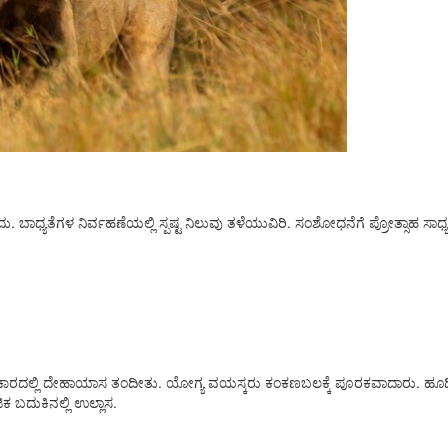
ದು. ಬಾಧ್ಯತೆಗಳ ನಿರ್ವಹಣೆಯಲ್ಲಿ ಸ್ಪಷ್ಟ ನಿಲುವು ತಳೆಯುವಿರಿ. ಸಂಶೋಧನೆಗೆ ಪ್ರೋತ್ಸಾಹ
ದಲ್ಲಿ ದೇಹಾಯಾಸ ತಂದೀತು. ಯೋಗ್ಯ ವಯಸ್ಕರು ಕಂಕಣಬಲಕ್ಕೆ ಪೂರಕವಾದಾರು. ಹೂಡಿಕೆಗಳು ಆ
ಬದುಕಿನಲ್ಲಿ ಉಲ್ಲಾಸ.