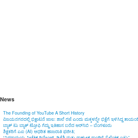
Good morning Karnataka
News
The Founding of YouTube A Short History
ವಿಜಯನಗರದಲ್ಲಿ ಭಿಕ್ಷಾಟನೆ ಜಾಲ: ಶಾಲೆ ರಜೆ ಎಂದು ಮಕ್ಕಳನ್ನೇ ಭಿಕ್ಷೆಗೆ ಇಳಿಸಿದ್ದ ತಾಯಂ
ಬ್ಯಾಕ್ ಟು ಬ್ಯಾಕ್ ಟ್ರೋಫಿ ಗೆದ್ದು ಇತಿಹಾಸ ಬರೆದ ಆರ್‌ಸಿಬಿ – ಬೆಂಗಳೂರು
ಶಿಕ್ಷಕರಿಗೆ ಎಐ (AI) ಆಧರಿತ ಹಾಜರಾತಿ ಫಜೀತಿ;
“ಸಿದ್ದರಾಮಯ್ಯ ಸೀಕ್ರೆಟ್ ರಿವೇಂಜ್‌, ಡಿಕೆಶಿ ಮತ್ತು ರಾಹುಲ್‌ ಗಾಂಧಿಗೆ ಸೈಲೆಂಟ್ ಏಟು”