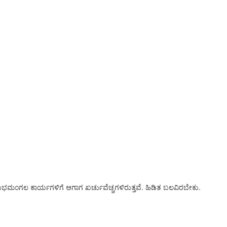
ುಭಮಂಗಲ ಕಾರ್ಯಗಳಿಗೆ ಆಗಾಗ ಖರ್ಚುವೆಚ್ಚಗಳಿರುತ್ತವೆ. ಹಿಡಿತ ಬಲವಿರಬೇಕು.